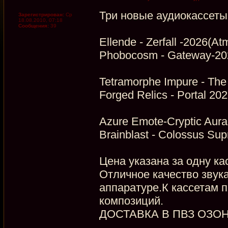
Три новые аудиокассет
Зарегистрирован:
Ср
18.08.2010, 07:18
Сообщения:
39
Ellende - Zerfall -2026(At
Phobocosm - Gateway-202
Tetramorphe Impure - Th
Forged Relics - Portal 2
Azure Emote-Cryptic Aura
Brainblast - Colossus Sup
Цена указана за одну ка
Отличное качество звук
аппаратуре.К кассетам 
композиций.
ДОСТАВКА В ПВЗ ОЗОН 