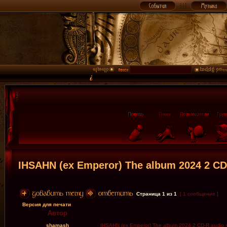
IHSAHN (ex Emperor) The album 2024 2 CD-
Страница
1
из
1
[ 1 сообщение ]
Версия для печати
Автор
shamash
IHSAHN (ex Emperor) The album 2024 2 CD-R audio +