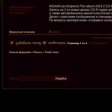
IHSAHN (ex Emperor) The album 2024 2 CD-R 
Зарегистрирован:
Ср
Запись на 2-ух новых дисках CD-R-аудио 
18.08.2010, 07:18
Сообщения:
39
а также автомобильных магнитолах.Копии с
Диски с накатками изображения и глянцев
По вопросу приобретения -отправьте сооб
Вернуться к началу
Показать сообщ
Страница
1
из
1
[ 1 сообщение ]
Список форумов
»
Places
»
Trade Cave
Найти: