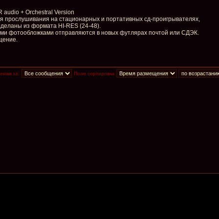
audio + Orchestral Version
для прослушивания на стационарных и портативных сд-проигрывателях,
деланы из формата HI-RES (24-48).
ыми фотообложками отправляются в новых футлярах почтой или СДЭК.
щение.
ения за:
Поле сортировки