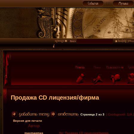
Продажа CD лицензия/фирма
Страница
2
из
3
[ Сообщений: 119 
Версия для печати
Автор
maxmagmas
Re: Продажа CD лицензия/фирма