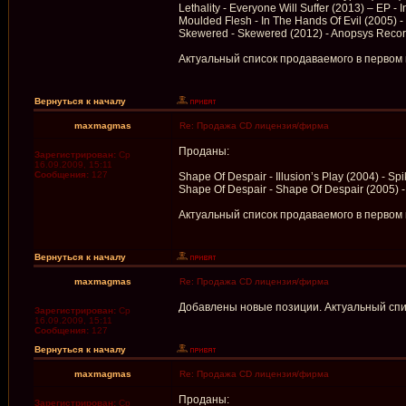
Lethality - Everyone Will Suffer (2013) – EP -
Moulded Flesh - In The Hands Of Evil (2005) 
Skewered - Skewered (2012) - Anopsys Record
Актуальный список продаваемого в первом
Вернуться к началу
maxmagmas
Re: Продажа CD лицензия/фирма
Проданы:
Зарегистрирован:
Ср
16.09.2009, 15:11
Сообщения:
127
Shape Of Despair - Illusion’s Play (2004) - S
Shape Of Despair - Shape Of Despair (2005) 
Актуальный список продаваемого в первом
Вернуться к началу
maxmagmas
Re: Продажа CD лицензия/фирма
Добавлены новые позиции. Актуальный спи
Зарегистрирован:
Ср
16.09.2009, 15:11
Сообщения:
127
Вернуться к началу
maxmagmas
Re: Продажа CD лицензия/фирма
Проданы:
Зарегистрирован:
Ср