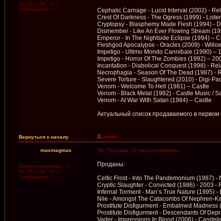
16.09.2009, 15:11
Сообщения:
127
Cephalic Carnage - Lucid Interval (2002) - R
Crest Of Darkness - The Ogress (1999) - List
Cryptopsy - Blasphemy Made Flesh (1994) - 
Dismember - Like An Ever Flowing Stream (199
Emperor - In The Nightside Eclipse (1994) – C
Fleshgod Apocalypse - Oracles (2009) - Willo
Impetigo - Ultimo Mondo Cannibale (1990) – 
Impetigo - Horror Of The Zombies (1992) – 20
Incantation - Diabolical Conquest (1998) - R
Necrophagia - Season Of The Dead (1987) - 
Severe Torture - Slaughtered (2010) - Digi-Pa
Venom - Welcome To Hell (1981) – Castle
Venom - Black Metal (1982) - Castle Music / 
Venom - At War With Satan (1984) – Castle
Актуальный список продаваемого в первом
Вернуться к началу
maxmagmas
Re: Продажа CD лицензия/фирма
Проданы:
Зарегистрирован:
Ср
16.09.2009, 15:11
Сообщения:
127
Celtic Frost - Into The Pandemonium (1987) - N
Cryptic Slaughter - Convicted (1986) - 2003 
Infernal Torment - Man’s True Nature (1995) -
Nile - Amongst The Catacombs Of Nephren-Ka
Prostitute Disfigurment - Embalmed Madness 
Prostitute Disfigurment - Descendants Of Dep
Vader - Impressions In Blood (2006) - Candel