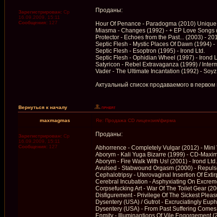
Проданы:
Зарегистрирован:
Ср
16.09.2009, 15:11
Сообщения:
127
Hour Of Penance - Paradogma (2010) Unique
Miasma - Changes (1992) - + EP Love Songs 
Protector - Echoes from the Past... (2003) - 20
Septic Flesh - Mystic Places Of Dawn (1994) - 
Septic Flesh - Esoptron (1995) - Irond Ltd.
Septic Flesh - Ophidian Wheel (1997) - Irond L
Satyricon - Rebel Extravaganza (1999) / Interm
Vader - The Ultimate Incantation (1992) - Soyz
Актуальный список продаваемого в первом
Вернуться к началу
maxmagmas
Re: Продажа CD лицензия/фирма
Проданы:
Зарегистрирован:
Ср
16.09.2009, 15:11
Сообщения:
127
Abhorrence - Completely Vulgar (2012) - Mini
Aborym - Kali Yuga Bizarre (1999) - CD-Max
Aborym - Fire Walk With Us! (2001) - Irond Ltd.
Avulsed - Stabwound Orgasm (2000) - Repuls
Cephalotripsy - Uterovaginal Insertion Of Ext
Cerebral Incubation - Asphyxiating On Excreme
Corpsefucking Art - War Of The Toilet Gear (2
Disfigurement - Privilege Of The Sickest Plea
Dysentery (USA) / Gutrot - Excruciatingly Eup
Dysentery (USA) - From Past Suffering Comes
Enmity - Illuminantions Of Vile Engorgement 