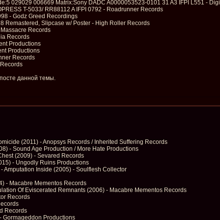
de:5 029029 006669 Matrix:Sony DADC A0000053523-0101 31 A3 IFPI L551 - Digi
ONOPRESS T-5033/ RR88112 A IFPI 0792 - Roadrunner Records
1998 - Godz Greed Recordings
8 Remastered, Slipcase w/ Poster - High Roller Records
 Massacre Records
dia Records
ent Productions
ent Productions
unner Records
 Records
 посте данной темы.
micide (2011) - Anopsys Records / Inherited Suffering Records
008) - Sound Age Production / More Hate Productions
 Chest (2009) - Sevared Records
015) - Ungodly Ruins Productions
 - Amputation Inside (2005) - Soulflesh Collector
004) - Macabre Mementos Records
mulation Of Eviscerated Remnants (2006) - Macabre Mementos Records
tor Records
Records
ed Records
) - Gormageddon Productions