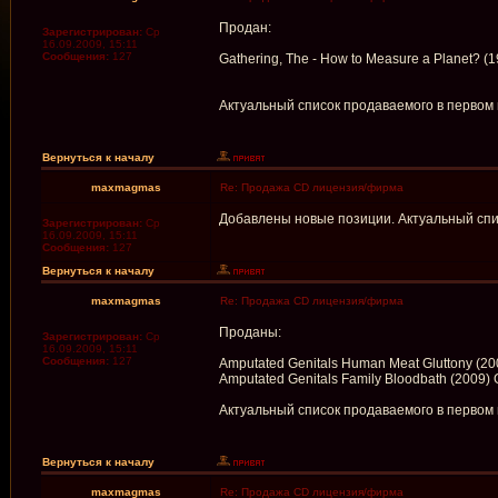
Продан:
Зарегистрирован:
Ср
16.09.2009, 15:11
Сообщения:
127
Gathering, The - How to Measure a Planet? (
Актуальный список продаваемого в первом
Вернуться к началу
maxmagmas
Re: Продажа CD лицензия/фирма
Добавлены новые позиции. Актуальный спи
Зарегистрирован:
Ср
16.09.2009, 15:11
Сообщения:
127
Вернуться к началу
maxmagmas
Re: Продажа CD лицензия/фирма
Проданы:
Зарегистрирован:
Ср
16.09.2009, 15:11
Сообщения:
127
Amputated Genitals Human Meat Gluttony (20
Amputated Genitals Family Bloodbath (2009) 
Актуальный список продаваемого в первом
Вернуться к началу
maxmagmas
Re: Продажа CD лицензия/фирма