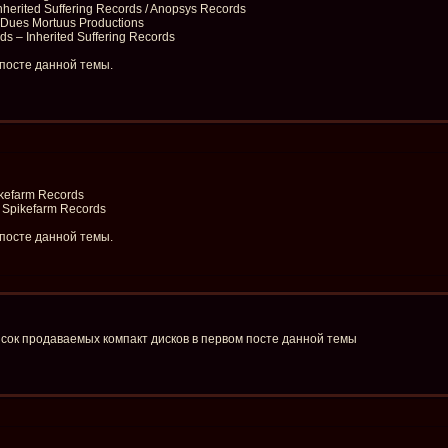
 Inherited Suffering Records / Anopsys Records
- Dues Mortuus Productions
s – Inherited Suffering Records
 посте данной темы.
pikefarm Records
- Spikefarm Records
 посте данной темы.
сок продаваемых компакт дисков в первом посте данной темы