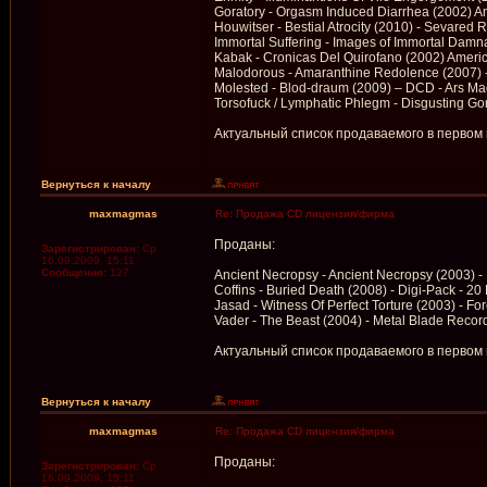
Goratory - Orgasm Induced Diarrhea (2002) 
Houwitser - Bestial Atrocity (2010) - Sevared 
Immortal Suffering - Images of Immortal Damna
Kabak - Cronicas Del Quirofano (2002) Americ
Malodorous - Amaranthine Redolence (2007) 
Molested - Blod-draum (2009) – DCD - Ars M
Torsofuck / Lymphatic Phlegm - Disgusting Go
Актуальный список продаваемого в первом
Вернуться к началу
maxmagmas
Re: Продажа CD лицензия/фирма
Проданы:
Зарегистрирован:
Ср
16.09.2009, 15:11
Сообщения:
127
Ancient Necropsy - Ancient Necropsy (2003) -
Coffins - Buried Death (2008) - Digi-Pack - 20
Jasad - Witness Of Perfect Torture (2003) - F
Vader - The Beast (2004) - Metal Blade Recor
Актуальный список продаваемого в первом
Вернуться к началу
maxmagmas
Re: Продажа CD лицензия/фирма
Проданы:
Зарегистрирован:
Ср
16.09.2009, 15:11