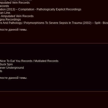
Amputated Vein Records
Records
tion (2013) – Compilation - Pathologically Explicit Recordings
an Line.
- Amputated Vein Records
agna Recordings
re And Pathology / Polymorphisms To Severe Sepsis In Trauma (2002) – Split - Biz
 посте данной темы.
 Nice To Eat You Records / Mutilated Records
 Buck Spin
orever Underground
ds
 посте данной темы.