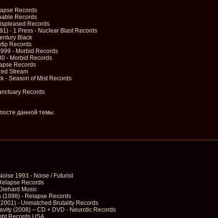
elapse Records
enable Records
Displeased Records
1) - 1 Press - Nuclear Blast Records
entury Black
wtip Records
1999 - Morbid Records
00 - Morbid Records
elapse Records
Red Stream
ck - Season of Mist Records
Sanctuary Records
 посте данной темы.
oise 1993 - Noise / Futurist
- Relapse Records
 Diehard Music
 (1998) - Relapse Records
(2001) - Unmatched Brutality Records
ravity (2008) – CD + DVD - Neurotic Records
ight Reсords USA