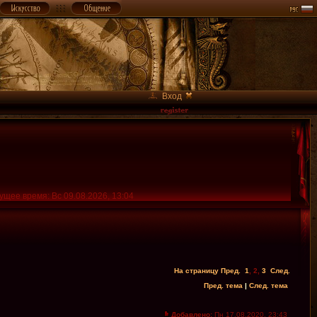
Вход
ущее время: Вс 09.08.2026, 13:04
На страницу
Пред.
1
,
2
,
3
След.
Пред. тема
|
След. тема
Добавлено:
Пн 17.08.2020, 23:43