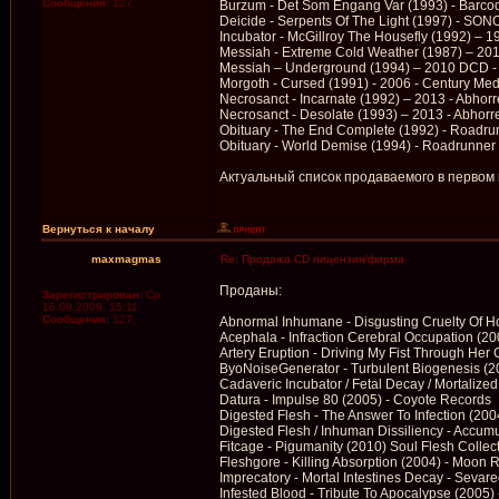
Сообщения:
127
Burzum - Det Som Engang Var (1993) - Barco
Deicide - Serpents Of The Light (1997) - S
Incubator - McGillroy The Housefly (1992) – 
Messiah - Extreme Cold Weather (1987) – 201
Messiah – Underground (1994) – 2010 DCD -
Morgoth - Cursed (1991) - 2006 - Century Me
Necrosanct - Incarnate (1992) – 2013 - Abhorr
Necrosanct - Desolate (1993) – 2013 - Abhorr
Obituary - The End Complete (1992) - Roadr
Obituary - World Demise (1994) - Roadrunner
Актуальный список продаваемого в первом
Вернуться к началу
maxmagmas
Re: Продажа CD лицензия/фирма
Проданы:
Зарегистрирован:
Ср
16.09.2009, 15:11
Сообщения:
127
Abnormal Inhumane - Disgusting Cruelty Of Ho
Acephala - Infraction Cerebral Occupation (2
Artery Eruption - Driving My Fist Through Her
ByoNoiseGenerator - Turbulent Biogenesis (2
Cadaveric Incubator / Fetal Decay / Mortalized
Datura - Impulse 80 (2005) - Coyote Records
Digested Flesh - The Answer To Infection (2
Digested Flesh / Inhuman Dissiliency - Accu
Fitcage - Pigumanity (2010) Soul Flesh Collec
Fleshgore - Killing Absorption (2004) - Moon 
Imprecatory - Mortal Intestines Decay - Sevar
Infested Blood - Tribute To Apocalypse (2005