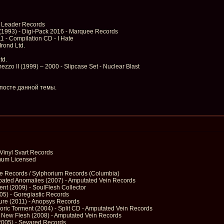
 Leader Records
(1993) - Digi-Pack 2016 - Marquee Records
11 - Compilation CD - I Hate
Irond Ltd.
td.
ezzo II (1999) – 2000 - Slipcase Set - Nuclear Blast
 посте данной темы.
 Vinyl Svart Records
imum Licensed
e Records / Sylphorium Records (Columbia)
irpated Anomalies (2007) - Amputated Vein Records
nt (2009) - SoulFlesh Collector
005) - Goregiastic Records
sure (2011) - Anopsys Records
horic Torment (2004) - Split CD - Amputated Vein Records
 New Flesh (2008) - Amputated Vein Records
(2005) - Sevared Records