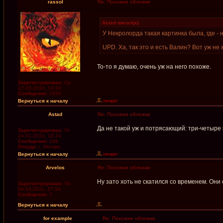
rassol
Re: Похожие обложки
Astad писал(а):
У Некролорда такая картинка была, где - 
UPD. Ха, так это и есть Валин? Вот уж не
То-то я думаю, очень уж на него похоже.
Зарегистрирован:
Ср
17.03.2010, 14:39
Сообщения:
1950
Вернуться к началу
Astad
Re: Похожие обложки
Да не такой уж и потрясающий: три-четыре и
Зарегистрирован:
Чт
24.01.2013, 18:24
Сообщения:
168
Откуда:
г. Москва
Вернуться к началу
Arvelos
Re: Похожие обложки
Ну зато хоть не скатился со временем. Они
Зарегистрирован:
Пн
04.04.2011, 17:19
Сообщения:
2
Вернуться к началу
for example
Re: Похожие обложки