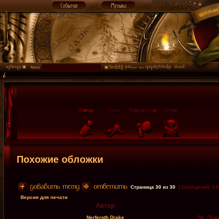
Похожие обложки
Страница
30
из
30
[ Сообщений: 14
Версия для печати
Автор
Nerferoth Drake
Re: Похо