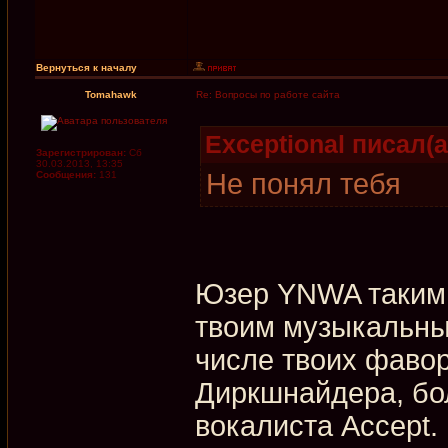
Вернуться к началу
Tomahawk
Re: Вопросы по работе сайта
Exceptional писал(а
Зарегистрирован:
Сб
30.03.2013, 13:35
Не понял тебя
Сообщения:
131
Юзер YNWA таким 
твоим музыкальны
числе твоих фаво
Диркшнайдера, бол
вокалиста Accept.