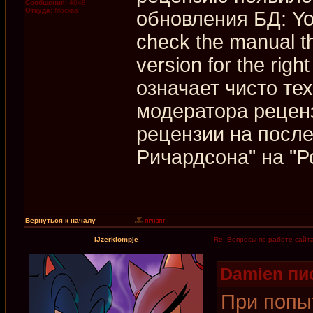
Сообщения:
4048
Откуда:
Москва
обновления БД: You
check the manual t
version for the righ
означает чисто те
модератора рецен
рецензии на посл
Ричардсона" на "Р
Вернуться к началу
IJzerklompje
Re: Вопросы по работе сайт
Damien пис
При попы