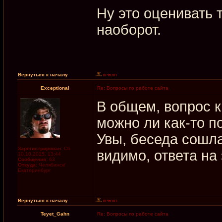
Ну это оценивать т
наоборот.
Вернуться к началу
Exceptional
Re: Вопросы по работе сайта
В общем, вопрос 
можно ли как-то п
Увы, беседа сошла
Зарегистрирован:
Сб
видимо, ответа на
10.10.2015, 13:44
Сообщения:
63
Откуда:
Челябинск/
Екатеринбург
Вернуться к началу
Teyet_Gahn
Re: Вопросы по работе сайта