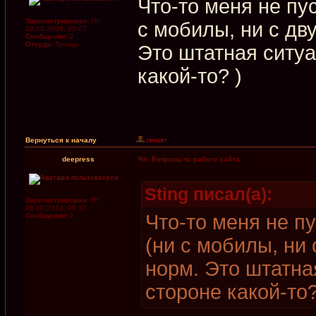
Что-то меня не пу
Зарегистрирован:
Пт
с мобилы, ни с дв
10.10.2008, 05:07
Сообщения:
2
Откуда:
Троицк
Это штатная ситуа
какой-то? )
Вернуться к началу
deepress
Re: Вопросы по работе сайта
Sting писал(а):
Зарегистрирован:
Вт
28.10.2014, 08:17
Что-то меня не п
Сообщения:
1
(ни с мобилы, ни 
норм. Это штатна
стороне какой-то?