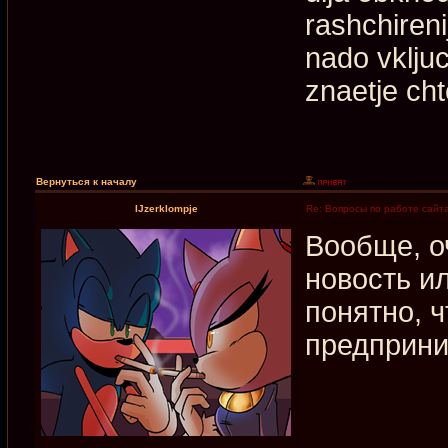
rashchiren
nado vkljuc
znaetje cht
Вернуться к началу
IJzerklompje
Re: Вопросы по работе сайт
Вообще, о
новость и
понятно, 
предприни