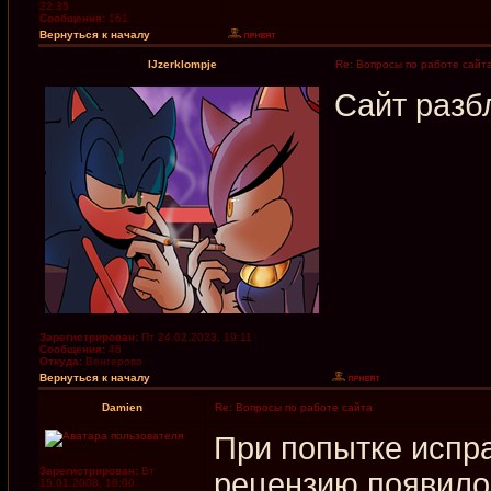
22:35
Сообщения:
161
Вернуться к началу
IJzerklompje
Re: Вопросы по работе сайт
Сайт разб
Зарегистрирован:
Пт 24.02.2023, 19:11
Сообщения:
46
Откуда:
Венгерово
Вернуться к началу
Damien
Re: Вопросы по работе сайта
При попытке испр
Зарегистрирован:
Вт
рецензию появило
15.01.2008, 18:00