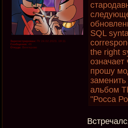
стародав
следующе
обновлени
SQL synta
correspon
Зарегистрирован:
Пт 24.02.2023, 19:11
Сообщения:
46
Откуда:
Венгерово
the right 
означает 
прошу мо
заменить
альбом T
"Росса Ро
Встречалс