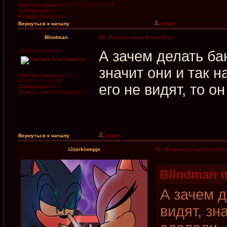
Зарегистрирован:
Пт 24.02.2023, 19:11
Сообщения:
46
Откуда:
Венгерово
Вернуться к началу
Blindman
Re: Вопросы по работе сайта
Администратор
А зачем делать б
значит они и так н
Зарегистрирован:
Пн
07.07.2003, 13:07
его не видят, то он
Сообщения:
831
Откуда:
Санкт-Петербургх
Вернуться к началу
IJzerklompje
Re: Вопросы по работе сайт
Blindman п
А зачем 
видят, зн