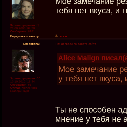
Мое замечание рез
тебя нет вкуса, и 
Зарегистрирован:
Ср
20.09.2006, 07:38
Сообщения:
6781
Вернуться к началу
Exceptional
Re: Вопросы по работе сайта
Alice Malign писал(а
Мое замечание ре
у тебя нет вкуса,
Зарегистрирован:
Сб
10.10.2015, 13:44
Сообщения:
63
Откуда:
Челябинск/
Екатеринбург
Ты не способен аде
мнение у тебя не 