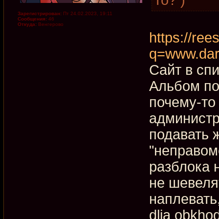
Зарегистрирован:
Пт 24.02.2023, 19:11
Сообщения:
46
Откуда:
Венгерово
https://rees
q=www.dar
Сайт в сп
Альбом по
почему-то
администр
подавать ж
"неправом
разблока 
не шевеля
наплевать
dlja obkho