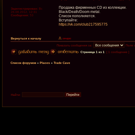
Продажа фирменных CD из коллекции.
Зарегистрирован:
Вс
Black/Death/Doom metal.
26.08.2012, 12:31
Сообщения:
53
Список пополняется.
Вступайте:
https://vk.com/club217595775
Вернуться к началу
Показать сообщения за:
Поле 
Страница
1
из
1
[ 1 сообщение ]
Список форумов
»
Places
»
Trade Cave
Найти: