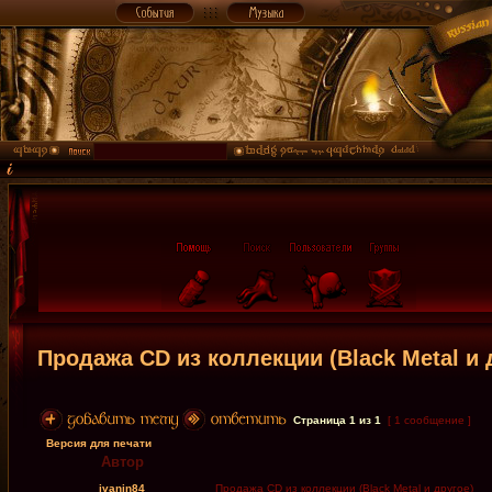
Продажа CD из коллекции (Black Metal и 
Страница
1
из
1
[ 1 сообщение ]
Версия для печати
Автор
ivanin84
Продажа CD из коллекции (Black Metal и другое)