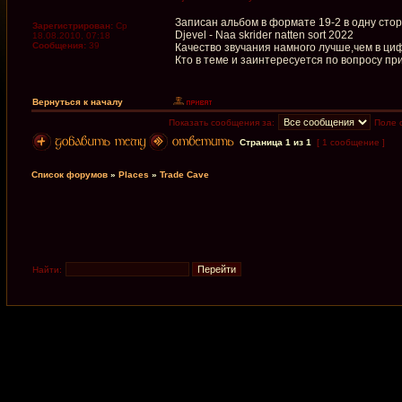
Записан альбом в формате 19-2 в одну сто
Зарегистрирован:
Ср
Djevel - Naa skrider natten sort 2022
18.08.2010, 07:18
Сообщения:
39
Качество звучания намного лучше,чем в ци
Кто в теме и заинтересуется по вопросу п
Вернуться к началу
Показать сообщения за:
Поле 
Страница
1
из
1
[ 1 сообщение ]
Список форумов
»
Places
»
Trade Cave
Найти: