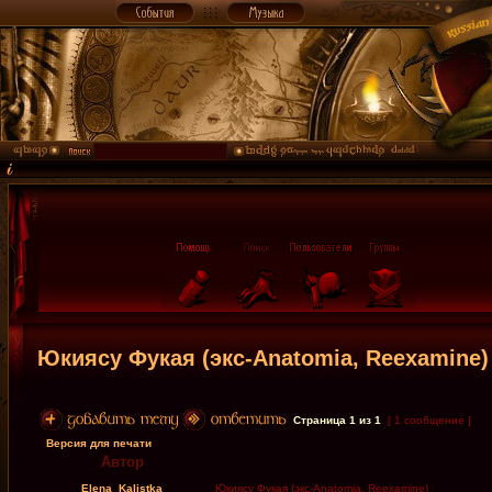
Юкиясу Фукая (экс-Anatomia, Reexamine)
Страница
1
из
1
[ 1 сообщение ]
Версия для печати
Автор
Elena_Kalistka
Юкиясу Фукая (экс-Anatomia, Reexamine)