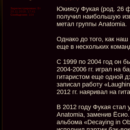
Юкиясу Фукая (род. 26 ф
Зарегистрирован:
Вт
20.11.2018, 17:41
получил наибольшую изве
Сообщения:
104
метал группы Anatomia.
Однако до того, как наш
еще в нескольких коман
С 1999 по 2004 год он б
2004-2006 гг. играл на б
гитаристом еще одной д
записал работу «Laughing 
2012 гг. наяривал на гит
В 2012 году Фукая стал
Anatomia, заменив Ёсио.
альбома «Decaying in Ob
исполнил партии бэк-вока