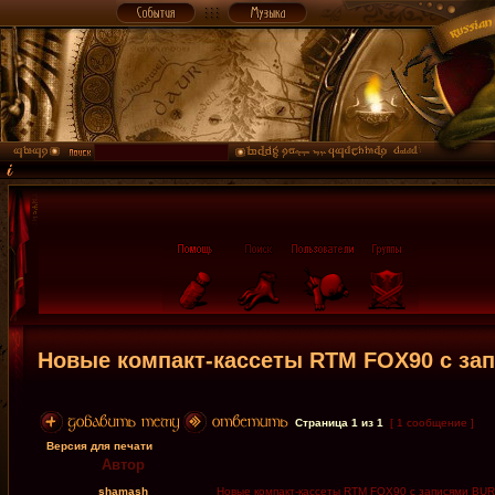
Новые компакт-кассеты RTM FOX90 c за
Страница
1
из
1
[ 1 сообщение ]
Версия для печати
Автор
shamash
Новые компакт-кассеты RTM FOX90 c записями BU