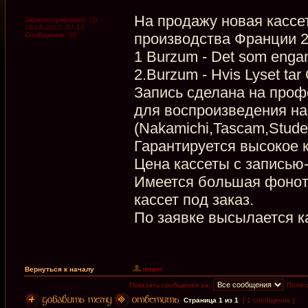
На продажу новая кассет
Зарегистрирован:
Ср
18.08.2010, 07:18
производства Франции 2
Сообщения:
39
1 Burzum - Det som engan
2.Burzum - Hvis Lyset tar
Запись сделана на проф
для воспроизведения на
(Nakamichi,Tascam,Stude
Гарантируется высокое к
Цена кассеты с записью
Имеется большая фонот
кассет под заказ.
По заявке высылается ка
Вернуться к началу
Показать сообщения за:
Поле 
Страница
1
из
1
[ 1 сообщение ]