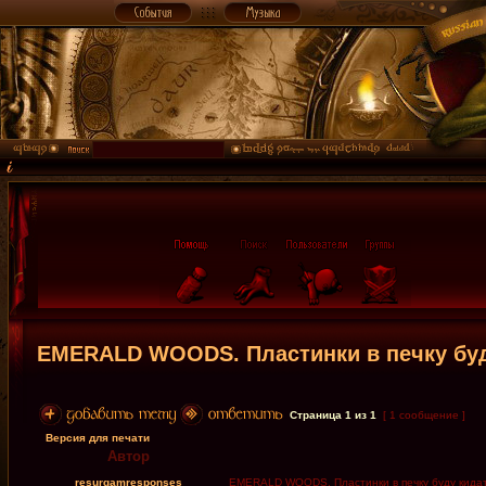
EMERALD WOODS. Пластинки в печку буду
Страница
1
из
1
[ 1 сообщение ]
Версия для печати
Автор
resurgamresponses
EMERALD WOODS. Пластинки в печку буду кидать