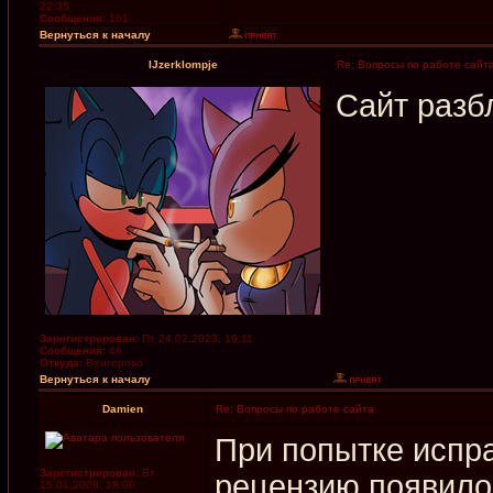
22:35
Сообщения:
161
Вернуться к началу
IJzerklompje
Re: Вопросы по работе сайт
Сайт разб
Зарегистрирован:
Пт 24.02.2023, 19:11
Сообщения:
46
Откуда:
Венгерово
Вернуться к началу
Damien
Re: Вопросы по работе сайта
При попытке испр
Зарегистрирован:
Вт
рецензию появило
15.01.2008, 18:00