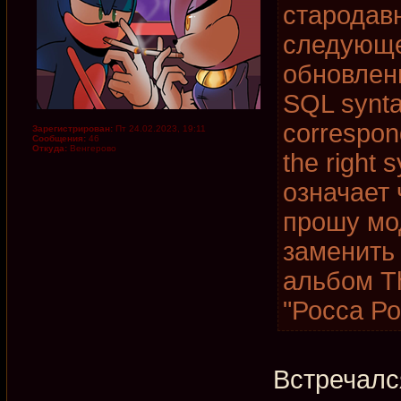
стародав
следующе
обновлени
SQL synta
correspon
Зарегистрирован:
Пт 24.02.2023, 19:11
Сообщения:
46
Откуда:
Венгерово
the right 
означает 
прошу мо
заменить
альбом T
"Росса Ро
Встречалс