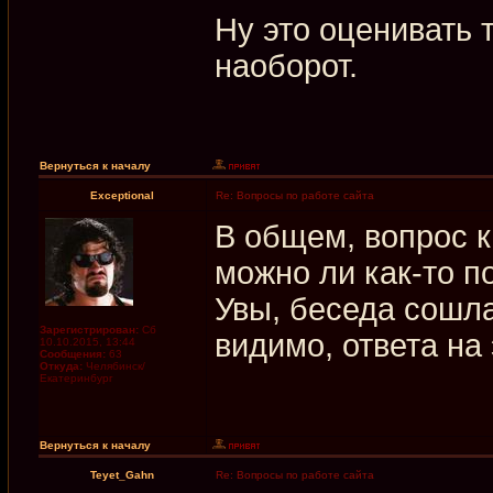
Ну это оценивать т
наоборот.
Вернуться к началу
Exceptional
Re: Вопросы по работе сайта
В общем, вопрос 
можно ли как-то п
Увы, беседа сошла
Зарегистрирован:
Сб
видимо, ответа на
10.10.2015, 13:44
Сообщения:
63
Откуда:
Челябинск/
Екатеринбург
Вернуться к началу
Teyet_Gahn
Re: Вопросы по работе сайта