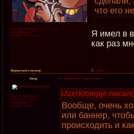
сделали, 
что его н
Зарегистрирован:
Пт 24.02.2023, 19:11
Я имел в в
Сообщения:
46
Откуда:
Венгерово
как раз мн
Вернуться к началу
Sting
Re: Вопросы по работе сайта
IJzerklompje писал(
Зарегистрирован:
Пт
10.10.2008, 05:07
Вообще, очень хо
Сообщения:
2
Откуда:
Троицк
или баннер, чтоб
происходить и ка