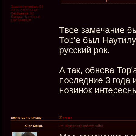
Зарегистрирован:
Сб
10.10.2015, 13:44
Сообщения:
63
Откуда:
Челябинск/
Екатеринбург
Твое замечание бы
Тор'е был Наутилу
русский рок.
А так, обнова Тор'
последние 3 года 
новинок интересн
Вернуться к началу
Alice Malign
Re: Вопросы по работе сайта