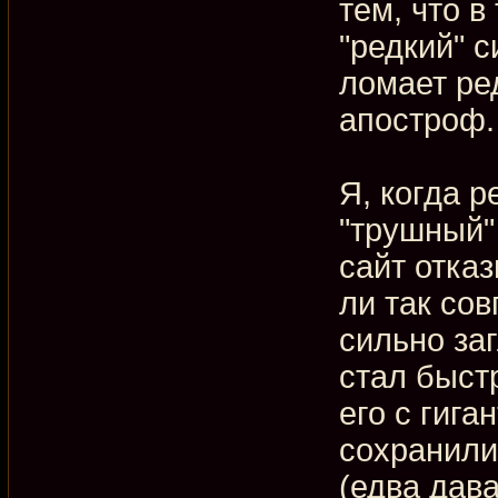
тем, что в
"редкий" с
ломает ре
апостроф.
Я, когда р
"трушный" 
сайт отка
ли так сов
сильно заг
стал быст
его с гига
сохранили
(едва дав