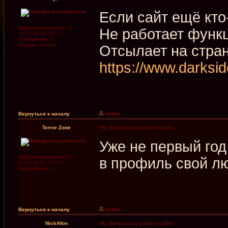
Если сайт ещё кто
Зарегистрирован:
Пн
Не работает функц
25.01.2016, 00:10
Сообщения:
1
Откуда:
Брянзг
Отсылает на стра
https://www.darksi
Вернуться к началу
Terror Zone
Re: Вопросы по работе сайта
Уже не первый год
Зарегистрирован:
Пн
в профиль свой л
20.11.2017, 17:03
Сообщения:
2
Вернуться к началу
NickAfon
Re: Вопросы по работе сайта