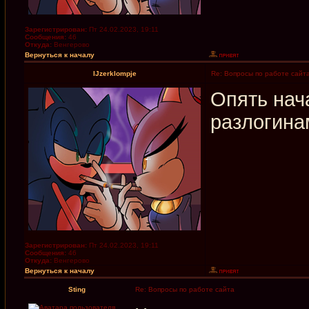
Зарегистрирован:
Пт 24.02.2023, 19:11
Сообщения:
46
Откуда:
Венгерово
Вернуться к началу
IJzerklompje
Re: Вопросы по работе сайт
Опять нач
разлогина
Зарегистрирован:
Пт 24.02.2023, 19:11
Сообщения:
46
Откуда:
Венгерово
Вернуться к началу
Sting
Re: Вопросы по работе сайта