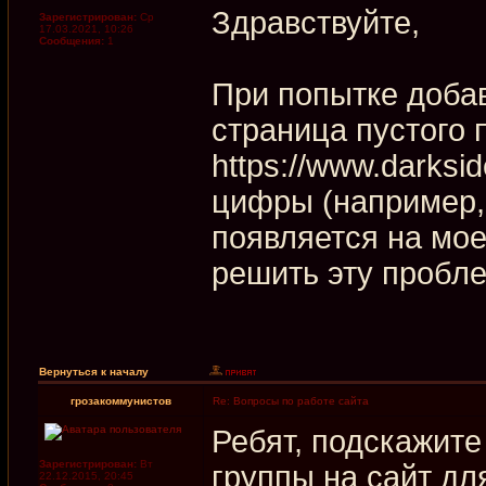
Здравствуйте,
Зарегистрирован:
Ср
17.03.2021, 10:26
Сообщения:
1
При попытке добав
страница пустого 
https://www.darksid
цифры (например, 
появляется на мое
решить эту пробл
Вернуться к началу
грозакоммунистов
Re: Вопросы по работе сайта
Ребят, подскажите
Зарегистрирован:
Вт
группы на сайт д
22.12.2015, 20:45