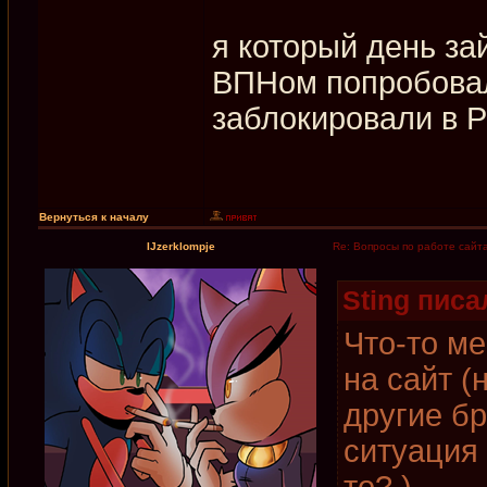
я который день за
ВПНом попробовал 
заблокировали в 
Вернуться к началу
IJzerklompje
Re: Вопросы по работе сайт
Sting писал
Что-то ме
на сайт (
другие б
ситуация 
то? )