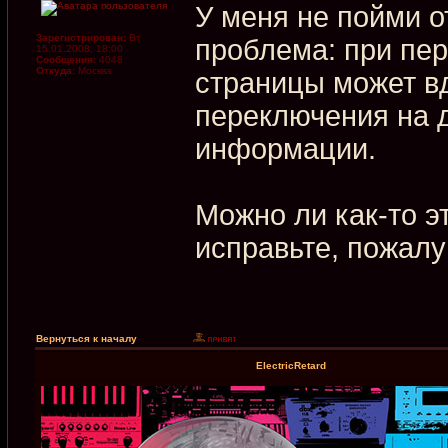
У меня не пойми 
Зарегистрирован:
Вт
проблема: при пер
15.01.2008, 18:00
Сообщения:
4048
Откуда:
Москва
страницы может в
переключения на 
информации.
Можно ли как-то эт
исправьте, пожалу
Вернуться к началу
ElectricRetard