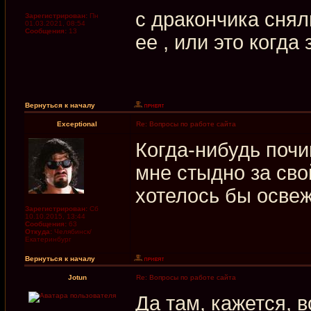
с дракончика снял
Зарегистрирован:
Пн
01.03.2021, 08:54
Сообщения:
13
ее , или это когда
Вернуться к началу
Exceptional
Re: Вопросы по работе сайта
Когда-нибудь почи
мне стыдно за сво
хотелось бы освежи
Зарегистрирован:
Сб
10.10.2015, 13:44
Сообщения:
63
Откуда:
Челябинск/
Екатеринбург
Вернуться к началу
Jotun
Re: Вопросы по работе сайта
Да там, кажется, 