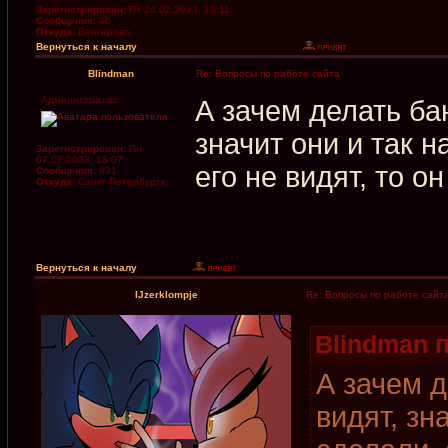
Зарегистрирован:
Пт 24.02.2023, 19:11
Сообщения:
46
Откуда:
Венгерово
Вернуться к началу
Blindman
Re: Вопросы по работе сайта
Администратор
А зачем делать б
значит они и так н
Зарегистрирован:
Пн
07.07.2003, 13:07
его не видят, то он
Сообщения:
831
Откуда:
Санкт-Петербургх
Вернуться к началу
IJzerklompje
Re: Вопросы по работе сайт
Blindman п
А зачем 
видят, зн