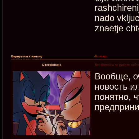
rashchiren
nado vkljuc
znaetje cht
Вернуться к началу
IJzerklompje
Re: Вопросы по работе сайт
Вообще, о
новость и
понятно, 
предприни