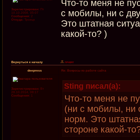
Что-то меня не пу
Зарегистрирован:
Пт
с мобилы, ни с дв
10.10.2008, 05:07
Сообщения:
2
Откуда:
Троицк
Это штатная ситуа
какой-то? )
Вернуться к началу
deepress
Re: Вопросы по работе сайта
Sting писал(а):
Зарегистрирован:
Вт
28.10.2014, 08:17
Что-то меня не п
Сообщения:
1
(ни с мобилы, ни 
норм. Это штатна
стороне какой-то?