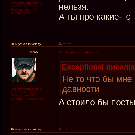
Зарегистрирован:
Ср
нельзя.
17.02.2010, 18:34
Сообщения:
4493
Откуда:
Киев
А ты про какие-то 
Вернуться к началу
YNWA
Re: Вопросы по работе сайта
Exceptional писал(а
Не то что бы мне
давности
Зарегистрирован:
Ср
13.01.2010, 11:43
Сообщения:
1874
Откуда:
г. Новосибирск
А стоило бы посты
Вернуться к началу