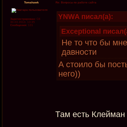
Tomahawk
Re: Вопросы по работе сайта
YNWA писал(а):
Зарегистрирован:
Сб
30.03.2013, 13:35
Сообщения:
131
Exceptional писал(
Не то что бы мн
давности
А стоило бы пост
него))
Там есть Клейман