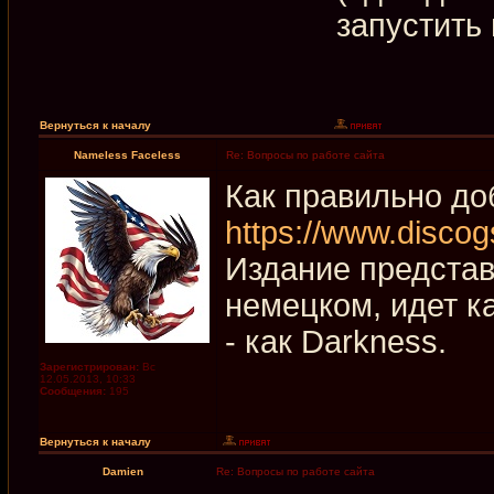
запустить
Вернуться к началу
Nameless Faceless
Re: Вопросы по работе сайта
Как правильно до
https://www.discog
Издание представл
немецком, идет ка
- как Darkness.
Зарегистрирован:
Вс
12.05.2013, 10:33
Сообщения:
195
Вернуться к началу
Damien
Re: Вопросы по работе сайта