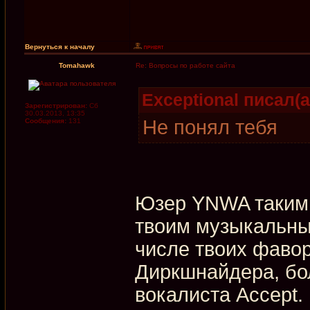
Вернуться к началу
Tomahawk
Re: Вопросы по работе сайта
Exceptional писал(а
Зарегистрирован:
Сб
30.03.2013, 13:35
Не понял тебя
Сообщения:
131
Юзер YNWA таким 
твоим музыкальны
числе твоих фаво
Диркшнайдера, бол
вокалиста Accept.