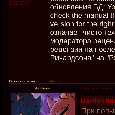
Сообщения:
4048
Откуда:
Москва
обновления БД: You
check the manual t
version for the righ
означает чисто те
модератора рецен
рецензии на посл
Ричардсона" на "Р
Вернуться к началу
IJzerklompje
Re: Вопросы по работе сайт
Damien пис
При попы