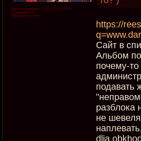
Зарегистрирован:
Пт 24.02.2023, 19:11
Сообщения:
46
Откуда:
Венгерово
https://rees
q=www.dar
Сайт в сп
Альбом по
почему-то
администр
подавать ж
"неправом
разблока 
не шевеля
наплевать
dlja obkho