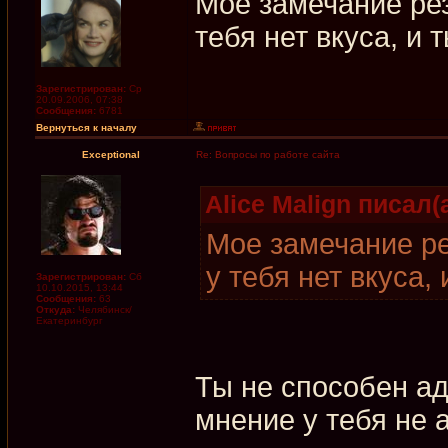
Мое замечание рез
тебя нет вкуса, и 
Зарегистрирован:
Ср
20.09.2006, 07:38
Сообщения:
6781
Вернуться к началу
Exceptional
Re: Вопросы по работе сайта
Alice Malign писал(а
Мое замечание ре
у тебя нет вкуса,
Зарегистрирован:
Сб
10.10.2015, 13:44
Сообщения:
63
Откуда:
Челябинск/
Екатеринбург
Ты не способен аде
мнение у тебя не 