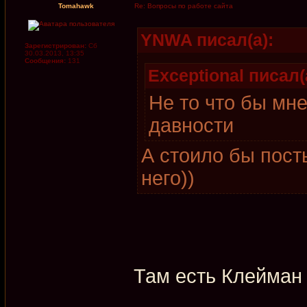
Tomahawk
Re: Вопросы по работе сайта
YNWA писал(а):
Зарегистрирован:
Сб
30.03.2013, 13:35
Сообщения:
131
Exceptional писал(
Не то что бы мн
давности
А стоило бы пост
него))
Там есть Клейман