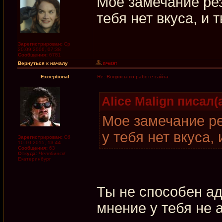
Мое замечание рез
тебя нет вкуса, и 
Зарегистрирован:
Ср
20.09.2006, 07:38
Сообщения:
6781
Вернуться к началу
Exceptional
Re: Вопросы по работе сайта
Alice Malign писал(а
Мое замечание ре
у тебя нет вкуса,
Зарегистрирован:
Сб
10.10.2015, 13:44
Сообщения:
63
Откуда:
Челябинск/
Екатеринбург
Ты не способен аде
мнение у тебя не 