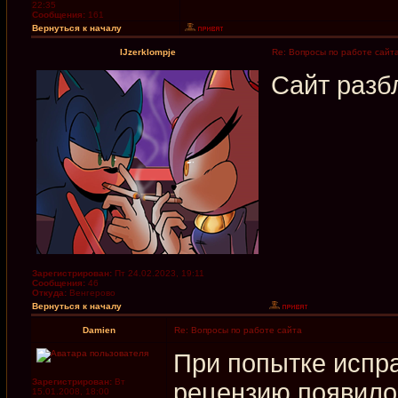
22:35
Сообщения:
161
Вернуться к началу
IJzerklompje
Re: Вопросы по работе сайт
Сайт разб
Зарегистрирован:
Пт 24.02.2023, 19:11
Сообщения:
46
Откуда:
Венгерово
Вернуться к началу
Damien
Re: Вопросы по работе сайта
При попытке испр
Зарегистрирован:
Вт
рецензию появило
15.01.2008, 18:00