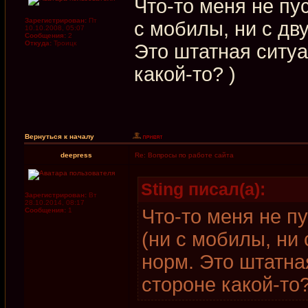
Что-то меня не пу
Зарегистрирован:
Пт
с мобилы, ни с дв
10.10.2008, 05:07
Сообщения:
2
Откуда:
Троицк
Это штатная ситуа
какой-то? )
Вернуться к началу
deepress
Re: Вопросы по работе сайта
Sting писал(а):
Зарегистрирован:
Вт
28.10.2014, 08:17
Что-то меня не п
Сообщения:
1
(ни с мобилы, ни 
норм. Это штатна
стороне какой-то?