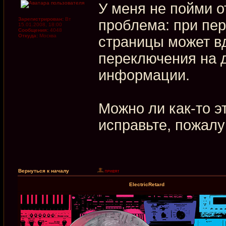
У меня не пойми 
Зарегистрирован:
Вт
проблема: при пер
15.01.2008, 18:00
Сообщения:
4048
Откуда:
Москва
страницы может в
переключения на 
информации.
Можно ли как-то эт
исправьте, пожалу
Вернуться к началу
ElectricRetard