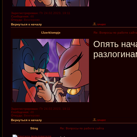
Зарегистрирован:
Пт 24.02.2023, 19:11
Сообщения:
46
Откуда:
Венгерово
Вернуться к началу
IJzerklompje
Re: Вопросы по работе сайт
Опять нач
разлогина
Зарегистрирован:
Пт 24.02.2023, 19:11
Сообщения:
46
Откуда:
Венгерово
Вернуться к началу
Sting
Re: Вопросы по работе сайта