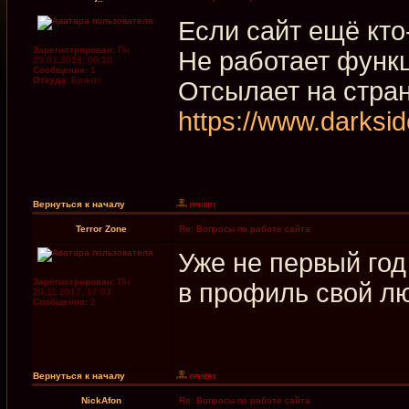
Если сайт ещё кто
Зарегистрирован:
Пн
Не работает функц
25.01.2016, 00:10
Сообщения:
1
Откуда:
Брянзг
Отсылает на стра
https://www.darksi
Вернуться к началу
Terror Zone
Re: Вопросы по работе сайта
Уже не первый год
Зарегистрирован:
Пн
в профиль свой л
20.11.2017, 17:03
Сообщения:
2
Вернуться к началу
NickAfon
Re: Вопросы по работе сайта