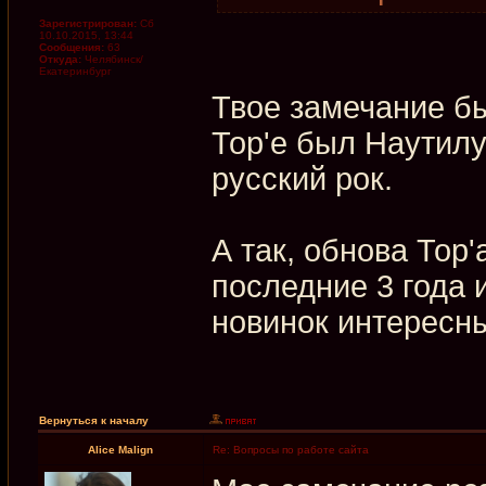
Зарегистрирован:
Сб
10.10.2015, 13:44
Сообщения:
63
Откуда:
Челябинск/
Екатеринбург
Твое замечание бы
Тор'е был Наутилу
русский рок.
А так, обнова Тор'
последние 3 года 
новинок интересн
Вернуться к началу
Alice Malign
Re: Вопросы по работе сайта