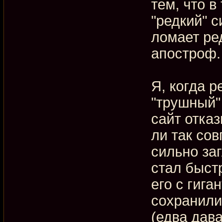
тем, что в
"редкий" с
ломает ре
апостроф.
Я, когда р
"трушный" 
сайт отка
ли так сов
сильно заг
стал быст
его с гига
сохранили
(едва дав