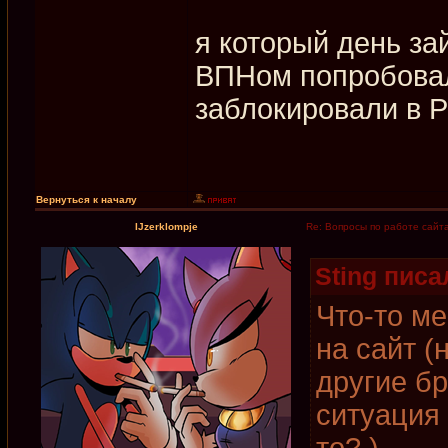
я который день за
ВПНом попробовал 
заблокировали в 
Вернуться к началу
IJzerklompje
Re: Вопросы по работе сайт
Sting писал
Что-то ме
на сайт (
другие б
ситуация 
то? )