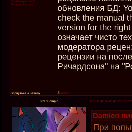
Сообщения:
4048
Откуда:
Москва
обновления БД: You
check the manual t
version for the righ
означает чисто те
модератора рецен
рецензии на посл
Ричардсона" на "Р
Вернуться к началу
IJzerklompje
Re: Вопросы по работе сайт
Damien пис
При попы