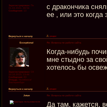
с дракончика снял
Зарегистрирован:
Пн
01.03.2021, 08:54
Сообщения:
13
ее , или это когда
Вернуться к началу
Exceptional
Re: Вопросы по работе сайта
Когда-нибудь почи
мне стыдно за сво
хотелось бы освежи
Зарегистрирован:
Сб
10.10.2015, 13:44
Сообщения:
63
Откуда:
Челябинск/
Екатеринбург
Вернуться к началу
Jotun
Re: Вопросы по работе сайта
Да там, кажется, 