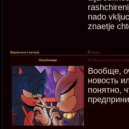
rashchiren
nado vkljuc
znaetje cht
Вернуться к началу
IJzerklompje
Re: Вопросы по работе сайт
Вообще, о
новость и
понятно, 
предприни