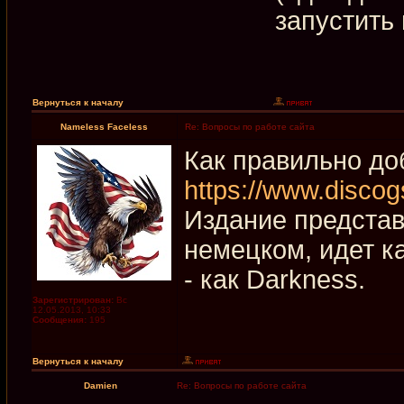
запустить
Вернуться к началу
Nameless Faceless
Re: Вопросы по работе сайта
Как правильно до
https://www.discog
Издание представл
немецком, идет ка
- как Darkness.
Зарегистрирован:
Вс
12.05.2013, 10:33
Сообщения:
195
Вернуться к началу
Damien
Re: Вопросы по работе сайта