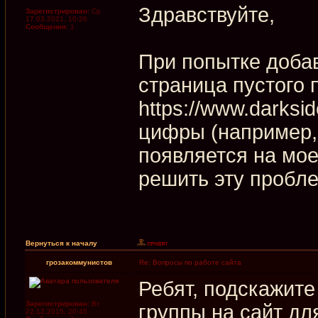
Здравствуйте,
Зарегистрирован:
Ср
17.03.2021, 10:26
Сообщения:
1
При попытке добав
страница пустого 
https://www.darksid
цифры (например, 
появляется на мое
решить эту пробл
Вернуться к началу
грозакоммунистов
Re: Вопросы по работе сайта
Ребят, подскажите
Зарегистрирован:
Вт
группы на сайт д
22.12.2015, 20:45