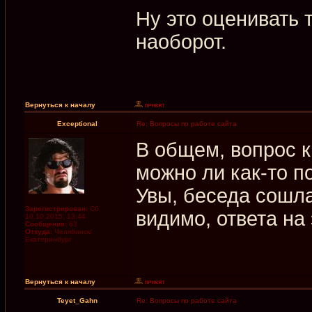
Ну это оценивать т
наоборот.
Вернуться к началу
Exceptional
Re: Вопросы по работе сайта
В общем, вопрос 
можно ли как-то п
Увы, беседа сошла
Зарегистрирован:
Сб
видимо, ответа на
10.10.2015, 13:44
Сообщения:
63
Откуда:
Челябинск/
Екатеринбург
Вернуться к началу
Teyet_Gahn
Re: Вопросы по работе сайта