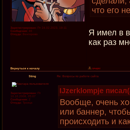
сделали, 
что его н
Зарегистрирован:
Пт 24.02.2023, 19:11
Я имел в в
Сообщения:
46
Откуда:
Венгерово
как раз мн
Вернуться к началу
Sting
Re: Вопросы по работе сайта
IJzerklompje писал(
Зарегистрирован:
Пт
10.10.2008, 05:07
Вообще, очень хо
Сообщения:
2
Откуда:
Троицк
или баннер, чтоб
происходить и ка