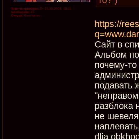
Зарегистрирован:
Пт 24.02.2023, 19:11
Сообщения:
46
Откуда:
Венгерово
https://rees
q=www.dar
Сайт в сп
Альбом по
почему-то
администр
подавать ж
"неправом
разблока 
не шевеля
наплевать
dlja obkho