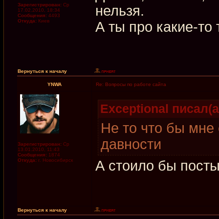
Зарегистрирован:
Ср
нельзя.
17.02.2010, 18:34
Сообщения:
4493
Откуда:
Киев
А ты про какие-то 
Вернуться к началу
YNWA
Re: Вопросы по работе сайта
Exceptional писал(а
Не то что бы мне
давности
Зарегистрирован:
Ср
13.01.2010, 11:43
Сообщения:
1874
Откуда:
г. Новосибирск
А стоило бы посты
Вернуться к началу