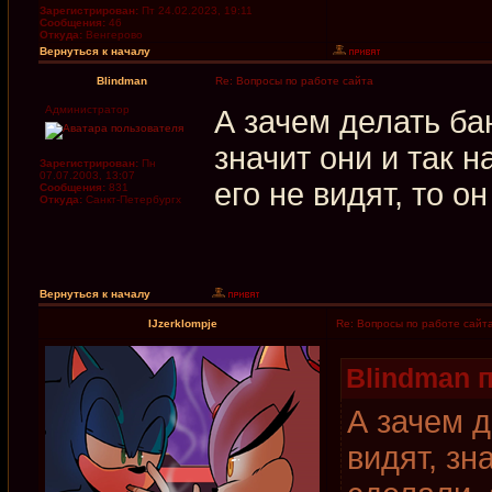
Зарегистрирован:
Пт 24.02.2023, 19:11
Сообщения:
46
Откуда:
Венгерово
Вернуться к началу
Blindman
Re: Вопросы по работе сайта
Администратор
А зачем делать б
значит они и так н
Зарегистрирован:
Пн
07.07.2003, 13:07
его не видят, то он
Сообщения:
831
Откуда:
Санкт-Петербургх
Вернуться к началу
IJzerklompje
Re: Вопросы по работе сайт
Blindman п
А зачем 
видят, зн