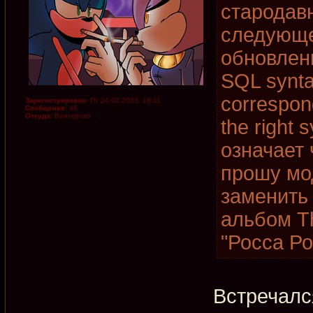
стародав
следующе
обновлени
SQL synta
correspon
Зарегистрирован:
Пт 24.02.2023, 19:11
Сообщения:
46
Откуда:
Венгерово
the right 
означает 
прошу мо
заменить
альбом T
"Росса Ро
Встречалс