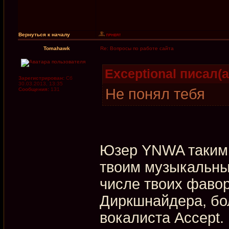
Вернуться к началу
Tomahawk
Re: Вопросы по работе сайта
Exceptional писал(а
Зарегистрирован:
Сб
30.03.2013, 13:35
Не понял тебя
Сообщения:
131
Юзер YNWA таким 
твоим музыкальны
числе твоих фаво
Диркшнайдера, бол
вокалиста Accept.