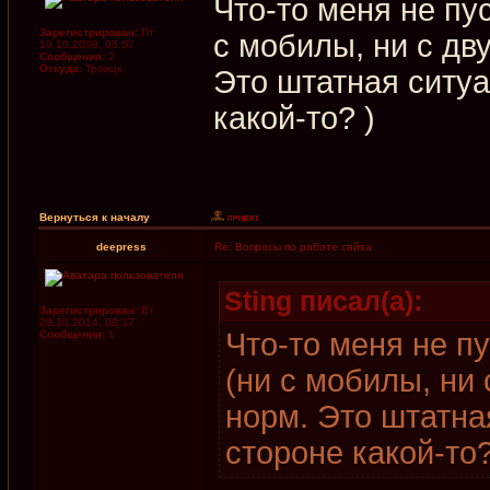
Что-то меня не пу
Зарегистрирован:
Пт
с мобилы, ни с дв
10.10.2008, 05:07
Сообщения:
2
Откуда:
Троицк
Это штатная ситуа
какой-то? )
Вернуться к началу
deepress
Re: Вопросы по работе сайта
Sting писал(а):
Зарегистрирован:
Вт
28.10.2014, 08:17
Что-то меня не п
Сообщения:
1
(ни с мобилы, ни 
норм. Это штатна
стороне какой-то?