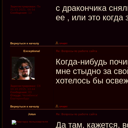
с дракончика снял
Зарегистрирован:
Пн
01.03.2021, 08:54
Сообщения:
13
ее , или это когда
Вернуться к началу
Exceptional
Re: Вопросы по работе сайта
Когда-нибудь почи
мне стыдно за сво
хотелось бы освежи
Зарегистрирован:
Сб
10.10.2015, 13:44
Сообщения:
63
Откуда:
Челябинск/
Екатеринбург
Вернуться к началу
Jotun
Re: Вопросы по работе сайта
Да там, кажется, 