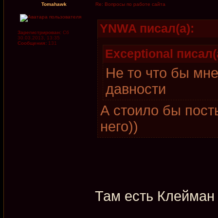
Tomahawk
Re: Вопросы по работе сайта
YNWA писал(а):
Зарегистрирован:
Сб
30.03.2013, 13:35
Сообщения:
131
Exceptional писал(
Не то что бы мн
давности
А стоило бы пост
него))
Там есть Клейман