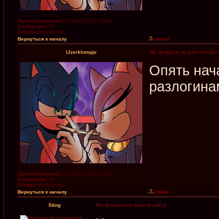
Зарегистрирован:
Пт 24.02.2023, 19:11
Сообщения:
46
Откуда:
Венгерово
Вернуться к началу
IJzerklompje
Re: Вопросы по работе сайт
Опять нач
разлогина
Зарегистрирован:
Пт 24.02.2023, 19:11
Сообщения:
46
Откуда:
Венгерово
Вернуться к началу
Sting
Re: Вопросы по работе сайта