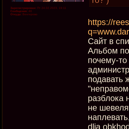
Зарегистрирован:
Пт 24.02.2023, 19:11
Сообщения:
46
Откуда:
Венгерово
https://rees
q=www.dar
Сайт в сп
Альбом по
почему-то
администр
подавать ж
"неправом
разблока 
не шевеля
наплевать
dlja obkho