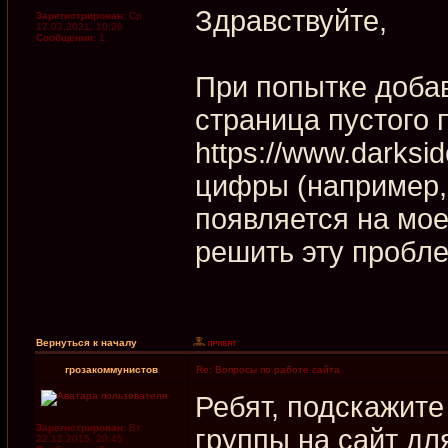
Здравствуйте,
Зарегистрирован:
Ср
17.03.2021, 10:26
Сообщения:
1
При попытке добав
страница пустого 
https://www.darksid
цифры (например, 
появляется на мое
решить эту пробл
Вернуться к началу
грозакоммунистов
Re: Вопросы по работе сайта
Ребят, подскажите
Зарегистрирован:
Вт
группы на сайт д
22.12.2015, 20:45