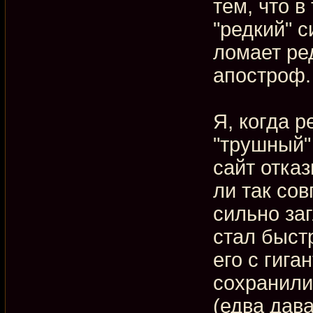
тем, что в
"редкий" с
ломает ре
апостроф.
Я, когда р
"трушный" 
сайт отка
ли так сов
сильно заг
стал быст
его с гига
сохранили
(едва дав