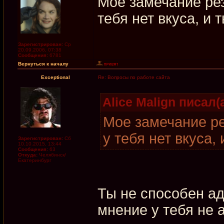
Мое замечание рез
тебя нет вкуса, и 
Зарегистрирован:
Ср
20.09.2006, 07:38
Сообщения:
6781
Вернуться к началу
Exceptional
Re: Вопросы по работе сайта
Alice Malign писал(а
Мое замечание ре
у тебя нет вкуса,
Зарегистрирован:
Сб
10.10.2015, 13:44
Сообщения:
63
Откуда:
Челябинск/
Екатеринбург
Ты не способен аде
мнение у тебя не 