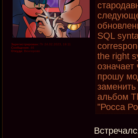
стародав
следующе
обновлени
SQL synta
correspon
Зарегистрирован:
Пт 24.02.2023, 19:11
Сообщения:
46
Откуда:
Венгерово
the right 
означает 
прошу мо
заменить
альбом T
"Росса Ро
Встречалс