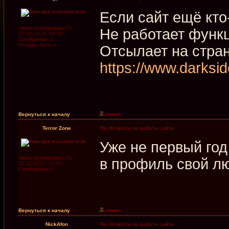
Если сайт ещё кто
Зарегистрирован:
Пн
Не работает функц
25.01.2016, 00:10
Сообщения:
1
Откуда:
Брянзг
Отсылает на стра
https://www.darksi
Вернуться к началу
Terror Zone
Re: Вопросы по работе сайта
Уже не первый год
Зарегистрирован:
Пн
в профиль свой л
20.11.2017, 17:03
Сообщения:
2
Вернуться к началу
NickAfon
Re: Вопросы по работе сайта