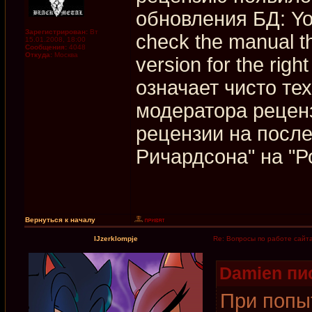
обновления БД: You
Зарегистрирован:
Вт
check the manual t
15.01.2008, 18:00
Сообщения:
4048
Откуда:
Москва
version for the righ
означает чисто те
модератора рецен
рецензии на посл
Ричардсона" на "Р
Вернуться к началу
IJzerklompje
Re: Вопросы по работе сайт
Damien пис
При попы