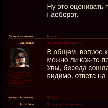
Ну это оценивать т
наоборот.
Вернуться к началу
Exceptional
Re: Вопросы по работе сайта
В общем, вопрос 
можно ли как-то п
Увы, беседа сошла
Зарегистрирован:
Сб
видимо, ответа на
10.10.2015, 13:44
Сообщения:
63
Откуда:
Челябинск/
Екатеринбург
Вернуться к началу
Teyet_Gahn
Re: Вопросы по работе сайта