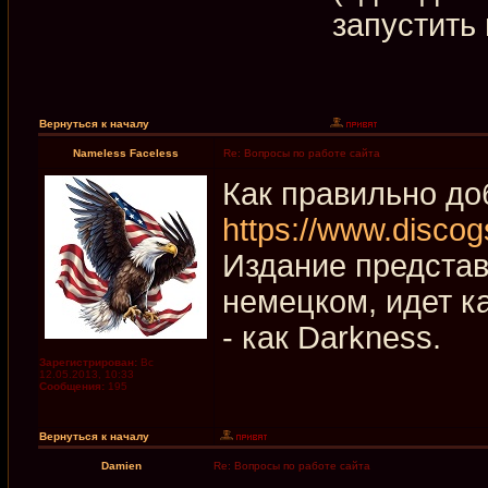
запустить
Вернуться к началу
Nameless Faceless
Re: Вопросы по работе сайта
Как правильно до
https://www.discog
Издание представл
немецком, идет ка
- как Darkness.
Зарегистрирован:
Вс
12.05.2013, 10:33
Сообщения:
195
Вернуться к началу
Damien
Re: Вопросы по работе сайта