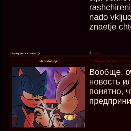
rashchiren
nado vkljuc
znaetje cht
Вернуться к началу
IJzerklompje
Re: Вопросы по работе сайт
Вообще, о
новость и
понятно, 
предприни