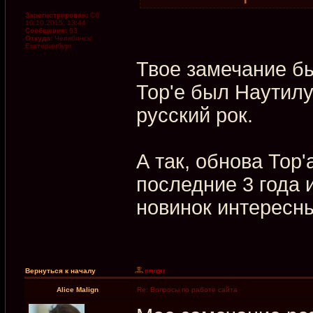
Зарегистрирован:
Сб
10.10.2015, 13:44
Сообщения:
63
Откуда:
Челябинск/
Екатеринбург
Твое замечание бы
Тор'е был Наутилу
русский рок.
А так, обнова Тор'
последние 3 года 
новинок интересн
Вернуться к началу
Alice Malign
Re: Вопросы по работе сайта