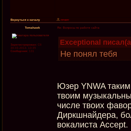
Вернуться к началу
Tomahawk
Re: Вопросы по работе сайта
Exceptional писал(а
Зарегистрирован:
Сб
30.03.2013, 13:35
Не понял тебя
Сообщения:
131
Юзер YNWA таким 
твоим музыкальны
числе твоих фаво
Диркшнайдера, бол
вокалиста Accept.