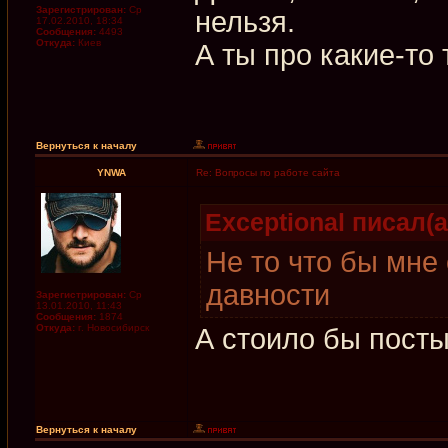
Зарегистрирован:
Ср
нельзя.
17.02.2010, 18:34
Сообщения:
4493
Откуда:
Киев
А ты про какие-то 
Вернуться к началу
YNWA
Re: Вопросы по работе сайта
Exceptional писал(а
Не то что бы мне
давности
Зарегистрирован:
Ср
13.01.2010, 11:43
Сообщения:
1874
Откуда:
г. Новосибирск
А стоило бы посты
Вернуться к началу