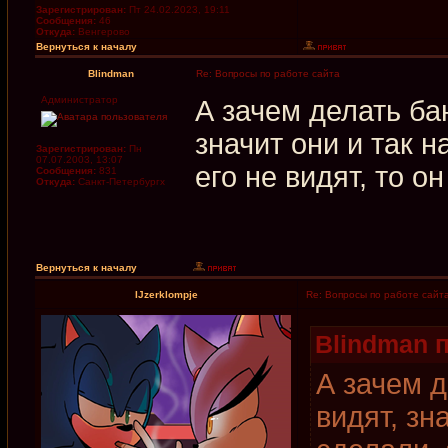
Зарегистрирован:
Пт 24.02.2023, 19:11
Сообщения:
46
Откуда:
Венгерово
Вернуться к началу
Blindman
Re: Вопросы по работе сайта
Администратор
А зачем делать б
значит они и так н
Зарегистрирован:
Пн
07.07.2003, 13:07
его не видят, то он
Сообщения:
831
Откуда:
Санкт-Петербургх
Вернуться к началу
IJzerklompje
Re: Вопросы по работе сайт
Blindman п
А зачем 
видят, зн