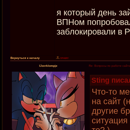
я который день за
ВПНом попробовал 
заблокировали в 
Вернуться к началу
IJzerklompje
Re: Вопросы по работе сайт
Sting писал
Что-то ме
на сайт (
другие б
ситуация 
то? )