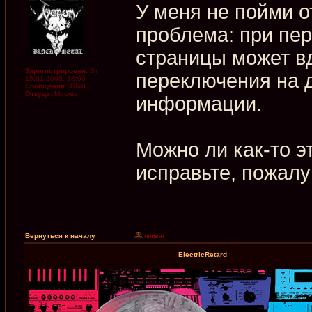
У меня не пойми 
проблема: при пер
страницы может в
Зарегистрирован:
Вт
переключения на 
15.01.2008, 18:00
Сообщения:
4048
Откуда:
Москва
информации.
Можно ли как-то эт
исправьте, пожалу
Вернуться к началу
ElectricRetard