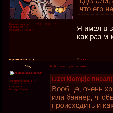
сделали, 
что его н
Зарегистрирован:
Пт 24.02.2023, 19:11
Я имел в в
Сообщения:
46
Откуда:
Венгерово
как раз мн
Вернуться к началу
Sting
Re: Вопросы по работе сайта
IJzerklompje писал(
Зарегистрирован:
Пт
10.10.2008, 05:07
Вообще, очень хо
Сообщения:
2
Откуда:
Троицк
или баннер, чтоб
происходить и ка