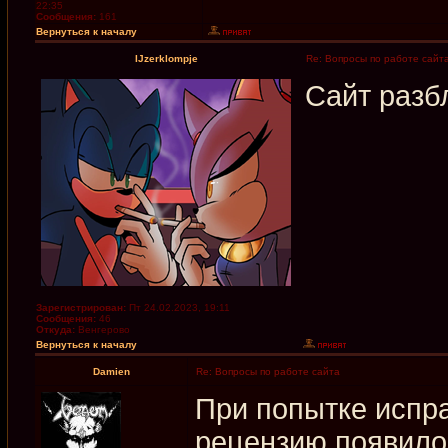
22:35
Сообщения:
161
Вернуться к началу
IJzerklompje
Re: Вопросы по работе сайт
Сайт разб
Зарегистрирован:
Пт 24.02.2023, 19:11
Сообщения:
46
Откуда:
Венгерово
Вернуться к началу
Damien
Re: Вопросы по работе сайта
При попытке испр
рецензию появило