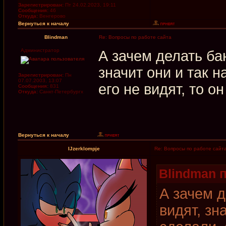
Зарегистрирован:
Пт 24.02.2023, 19:11
Сообщения:
46
Откуда:
Венгерово
Вернуться к началу
Blindman
Re: Вопросы по работе сайта
Администратор
А зачем делать б
значит они и так н
Зарегистрирован:
Пн
07.07.2003, 13:07
его не видят, то он
Сообщения:
831
Откуда:
Санкт-Петербургх
Вернуться к началу
IJzerklompje
Re: Вопросы по работе сайт
Blindman п
А зачем 
видят, зн