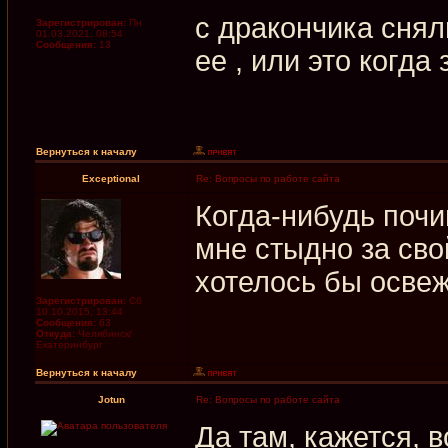
с дракончика снял
Зарегистрирован:
Пн
01.03.2021, 08:54
Сообщения:
13
ее , или это когда
Вернуться к началу
Exceptional
Re: Вопросы по работе сайта
Когда-нибудь почи
мне стыдно за сво
хотелось бы освежи
Зарегистрирован:
Сб
10.10.2015, 13:44
Сообщения:
63
Откуда:
Челябинск/
Екатеринбург
Вернуться к началу
Jotun
Re: Вопросы по работе сайта
Да там, кажется, 