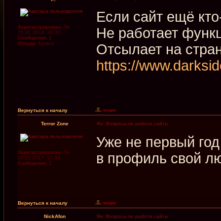
Если сайт ещё кто
Зарегистрирован:
Пн
Не работает функц
25.01.2016, 00:10
Сообщения:
1
Откуда:
Брянзг
Отсылает на стра
https://www.darksi
Вернуться к началу
Terror Zone
Re: Вопросы по работе сайта
Уже не первый год
Зарегистрирован:
Пн
в профиль свой л
20.11.2017, 17:03
Сообщения:
2
Вернуться к началу
NickAfon
Re: Вопросы по работе сайта