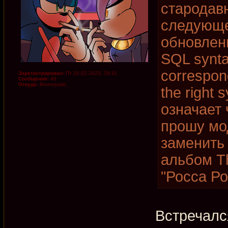
стародав
следующе
обновлени
SQL synta
correspon
Зарегистрирован:
Пт 24.02.2023, 19:11
Сообщения:
46
Откуда:
Венгерово
the right 
означает 
прошу мо
заменить
альбом T
"Росса Ро
Встречалс