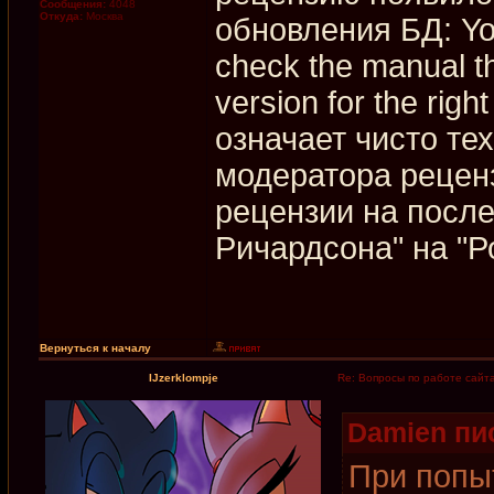
Сообщения:
4048
Откуда:
Москва
обновления БД: You
check the manual t
version for the righ
означает чисто те
модератора рецен
рецензии на посл
Ричардсона" на "Р
Вернуться к началу
IJzerklompje
Re: Вопросы по работе сайт
Damien пис
При попы