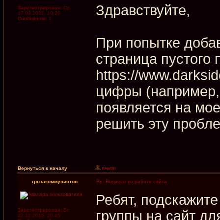
Здравствуйте,
Зарегистрирован:
Ср
17.03.2021, 10:26
Сообщения:
1
При попытке добав
страница пустого 
https://www.darksid
цифры (например, 
появляется на мое
решить эту пробл
Вернуться к началу
грозакоммунистов
Re: Вопросы по работе сайта
Ребят, подскажите
Зарегистрирован:
Вт
группы на сайт д
22.12.2015, 20:45