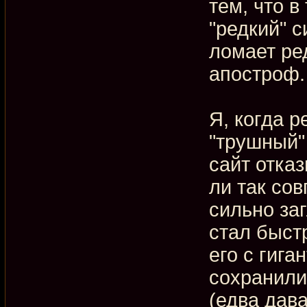
тем, что в
"редкий" с
ломает ре
апостроф.
Я, когда р
"трушный" 
сайт отка
ли так сов
сильно заг
стал быст
его с гига
сохранили
(едва дав