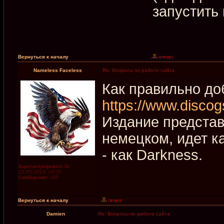
запустить
Вернуться к началу
Nameless Faceless
Re: Вопросы по работе сайта
Как правильно до
https://www.discog
Издание представл
немецком, идет ка
- как Darkness.
Зарегистрирован:
Вс
12.05.2013, 10:33
Сообщения:
195
Вернуться к началу
Damien
Re: Вопросы по работе сайта