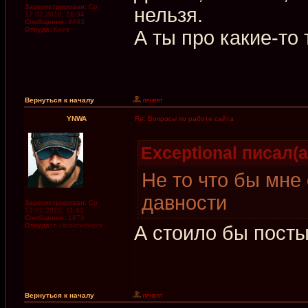
Зарегистрирован:
Ср
нельзя.
17.02.2010, 18:34
Сообщения:
4493
Откуда:
Киев
А ты про какие-то 
Вернуться к началу
YNWA
Re: Вопросы по работе сайта
Exceptional писал(а
Не то что бы мне
давности
Зарегистрирован:
Ср
13.01.2010, 11:43
Сообщения:
1874
Откуда:
г. Новосибирск
А стоило бы посты
Вернуться к началу