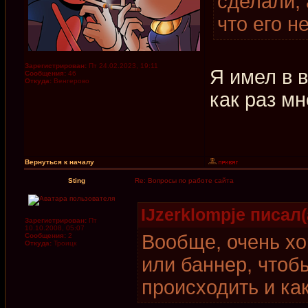
сделали, 
что его н
Зарегистрирован:
Пт 24.02.2023, 19:11
Я имел в в
Сообщения:
46
Откуда:
Венгерово
как раз мн
Вернуться к началу
Sting
Re: Вопросы по работе сайта
IJzerklompje писал(
Зарегистрирован:
Пт
10.10.2008, 05:07
Вообще, очень хо
Сообщения:
2
Откуда:
Троицк
или баннер, чтоб
происходить и ка