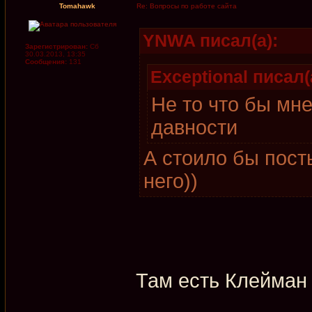
Tomahawk
Re: Вопросы по работе сайта
YNWA писал(а):
Зарегистрирован:
Сб
30.03.2013, 13:35
Сообщения:
131
Exceptional писал(
Не то что бы мн
давности
А стоило бы пост
него))
Там есть Клейман