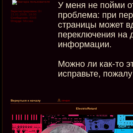
У меня не пойми 
Зарегистрирован:
Вт
проблема: при пер
15.01.2008, 18:00
Сообщения:
4048
Откуда:
Москва
страницы может в
переключения на 
информации.
Можно ли как-то эт
исправьте, пожалу
Вернуться к началу
ElectricRetard