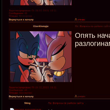
Зарегистрирован:
Пт 24.02.2023, 19:11
Сообщения:
46
Откуда:
Венгерово
Вернуться к началу
IJzerklompje
Re: Вопросы по работе сайт
Опять нач
разлогина
Зарегистрирован:
Пт 24.02.2023, 19:11
Сообщения:
46
Откуда:
Венгерово
Вернуться к началу
Sting
Re: Вопросы по работе сайта