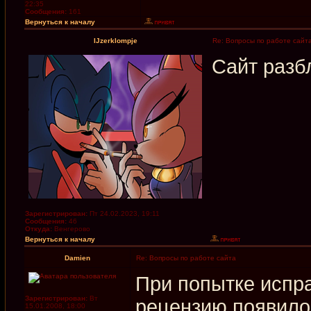
22:35
Сообщения:
161
Вернуться к началу
IJzerklompje
Re: Вопросы по работе сайт
Сайт разб
Зарегистрирован:
Пт 24.02.2023, 19:11
Сообщения:
46
Откуда:
Венгерово
Вернуться к началу
Damien
Re: Вопросы по работе сайта
При попытке испр
Зарегистрирован:
Вт
рецензию появило
15.01.2008, 18:00