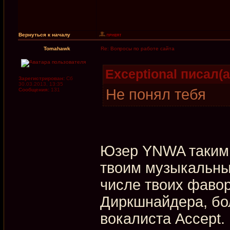
Вернуться к началу
Tomahawk
Re: Вопросы по работе сайта
Exceptional писал(а
Зарегистрирован:
Сб
30.03.2013, 13:35
Не понял тебя
Сообщения:
131
Юзер YNWA таким 
твоим музыкальны
числе твоих фаво
Диркшнайдера, бол
вокалиста Accept.