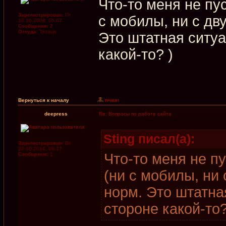
Что-то меня не пу
Зарегистрирован:
Пт
с мобилы, ни с дв
10.10.2008, 05:07
Сообщения:
2
Откуда:
Троицк
Это штатная ситуа
какой-то? )
Вернуться к началу
deepress
Re: Вопросы по работе сайта
Sting писал(а):
Зарегистрирован:
Вт
28.10.2014, 08:17
Что-то меня не п
Сообщения:
1
(ни с мобилы, ни 
норм. Это штатна
стороне какой-то?