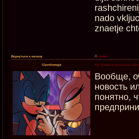
rashchiren
nado vkljuc
znaetje cht
Вернуться к началу
IJzerklompje
Re: Вопросы по работе сайт
Вообще, о
новость и
понятно, 
предприни