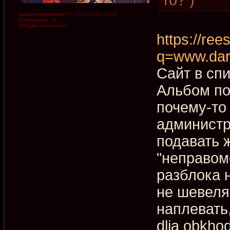
Зарегистрирован:
Пт 24.02.2023, 19:11
Сообщения:
46
Откуда:
Венгерово
https://rees
q=www.dar
Сайт в сп
Альбом по
почему-то
администр
подавать ж
"неправом
разблока 
не шевеля
наплевать
dlja obkho