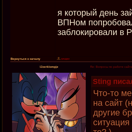
я который день за
ВПНом попробовал 
заблокировали в 
Вернуться к началу
IJzerklompje
Re: Вопросы по работе сайт
Sting писал
Что-то ме
на сайт (
другие б
ситуация 
то? )