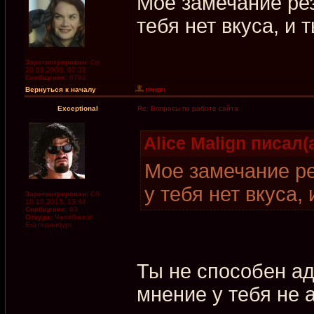
Мое замечание рез
тебя нет вкуса, и 
Зарегистрирован:
Ср
20.09.2006, 07:38
Сообщения:
6781
Вернуться к началу
Exceptional
Re: Вопросы по работе сайта
Alice Malign писал(а
Мое замечание ре
у тебя нет вкуса,
Зарегистрирован:
Сб
10.10.2015, 13:44
Сообщения:
63
Откуда:
Челябинск/
Екатеринбург
Ты не способен аде
мнение у тебя не 