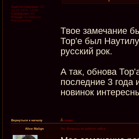
Зарегистрирован:
Сб
10.10.2015, 13:44
Сообщения:
63
Откуда:
Челябинск/
Екатеринбург
Твое замечание бы
Тор'е был Наутилу
русский рок.
А так, обнова Тор'
последние 3 года 
новинок интересн
Вернуться к началу
Alice Malign
Re: Вопросы по работе сайта