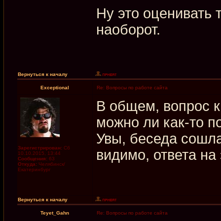
Ну это оценивать т
наоборот.
Вернуться к началу
Exceptional
Re: Вопросы по работе сайта
В общем, вопрос 
можно ли как-то п
Увы, беседа сошла
Зарегистрирован:
Сб
видимо, ответа на
10.10.2015, 13:44
Сообщения:
63
Откуда:
Челябинск/
Екатеринбург
Вернуться к началу
Teyet_Gahn
Re: Вопросы по работе сайта