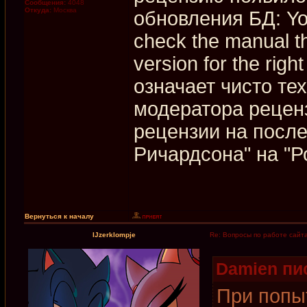
Сообщения:
4048
Откуда:
Москва
обновления БД: You
check the manual t
version for the righ
означает чисто те
модератора рецен
рецензии на посл
Ричардсона" на "Р
Вернуться к началу
IJzerklompje
Re: Вопросы по работе сайт
Damien пис
При попы