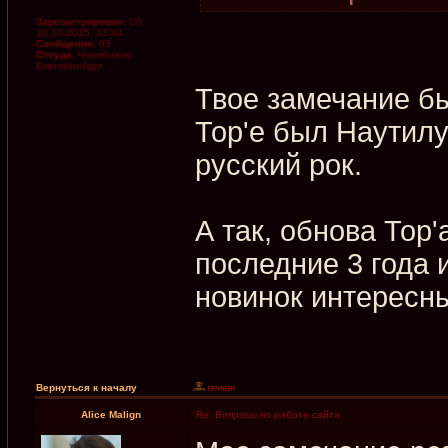
Зарегистрирован:
Сб
10.10.2015, 13:44
Сообщения:
63
Откуда:
Челябинск/
Екатеринбург
Твое замечание бы
Тор'е был Наутилу
русский рок.
А так, обнова Тор'
последние 3 года 
новинок интересн
Вернуться к началу
Alice Malign
Re: Вопросы по работе сайта