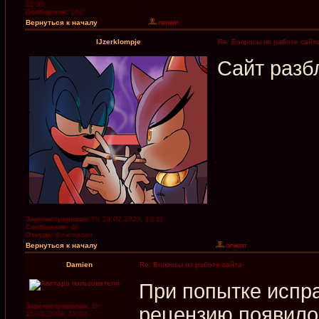
22:35
Сообщения:
161
Вернуться к началу
IJzerklompje
Re: Вопросы по работе сайт
Сайт разб
Зарегистрирован:
Пт 24.02.2023, 19:11
Сообщения:
46
Откуда:
Венгерово
Вернуться к началу
Damien
Re: Вопросы по работе сайта
При попытке испр
Зарегистрирован:
Вт
рецензию появило
15.01.2008, 18:00