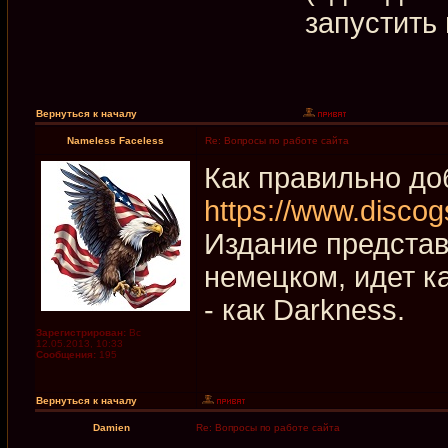
запустить
Вернуться к началу
Nameless Faceless
Re: Вопросы по работе сайта
Как правильно до
https://www.discog
Издание представл
немецком, идет ка
- как Darkness.
Зарегистрирован:
Вс
12.05.2013, 10:33
Сообщения:
195
Вернуться к началу
Damien
Re: Вопросы по работе сайта