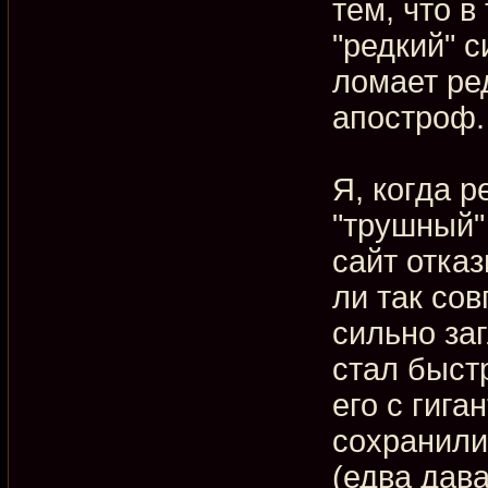
тем, что в
"редкий" с
ломает ре
апостроф.
Я, когда р
"трушный" 
сайт отка
ли так сов
сильно заг
стал быст
его с гига
сохранили
(едва дав