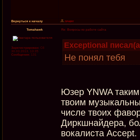
Вернуться к началу
Tomahawk
Re: Вопросы по работе сайта
Exceptional писал(а
Зарегистрирован:
Сб
30.03.2013, 13:35
Не понял тебя
Сообщения:
131
Юзер YNWA таким 
твоим музыкальны
числе твоих фаво
Диркшнайдера, бол
вокалиста Accept.