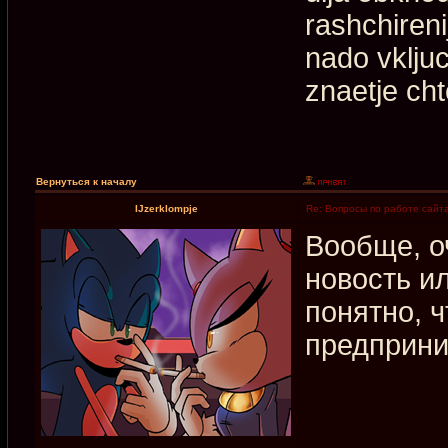
rashchiren
nado vkljuc
znaetje cht
Вернуться к началу
IJzerklompje
Re: Вопросы по работе сайт
Вообще, о
новость и
понятно, 
предприни