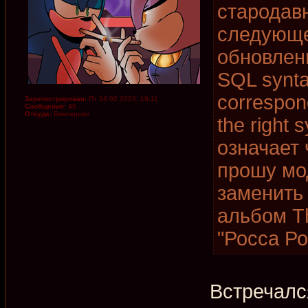
стародав
следующе
обновлени
SQL synta
correspon
Зарегистрирован:
Пт 24.02.2023, 19:11
Сообщения:
46
Откуда:
Венгерово
the right 
означает 
прошу мо
заменить
альбом T
"Росса Ро
Встречалс