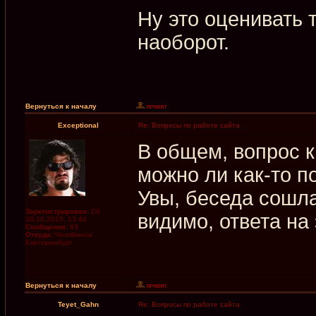
Ну это оценивать т
наоборот.
Вернуться к началу
Exceptional
Re: Вопросы по работе сайта
В общем, вопрос 
можно ли как-то п
Увы, беседа сошла
Зарегистрирован:
Сб
видимо, ответа на
10.10.2015, 13:44
Сообщения:
63
Откуда:
Челябинск/
Екатеринбург
Вернуться к началу
Teyet_Gahn
Re: Вопросы по работе сайта