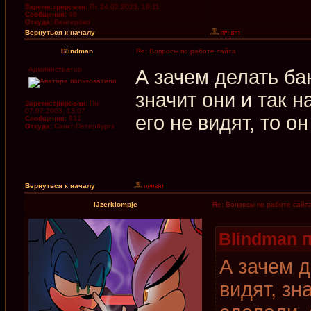
Зарегистрирован:
Пт 24.02.2023, 19:11
Сообщения:
46
Откуда:
Венгерово
Вернуться к началу
Blindman
Re: Вопросы по работе сайта
Администратор
А зачем делать б
значит они и так н
Зарегистрирован:
Пн
07.07.2003, 13:07
его не видят, то он
Сообщения:
831
Откуда:
Санкт-Петербургх
Вернуться к началу
IJzerklompje
Re: Вопросы по работе сайт
Blindman п
А зачем 
видят, зн