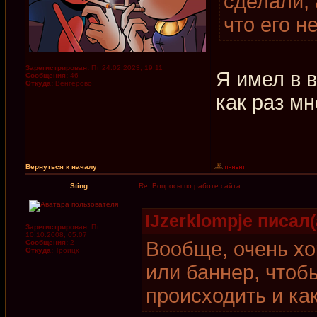
сделали, 
что его н
Зарегистрирован:
Пт 24.02.2023, 19:11
Я имел в в
Сообщения:
46
Откуда:
Венгерово
как раз мн
Вернуться к началу
Sting
Re: Вопросы по работе сайта
IJzerklompje писал(
Зарегистрирован:
Пт
10.10.2008, 05:07
Вообще, очень хо
Сообщения:
2
Откуда:
Троицк
или баннер, чтоб
происходить и ка