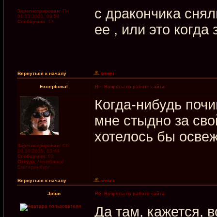
с дракончика снял
Зарегистрирован:
Пн
01.03.2021, 08:54
Сообщения:
13
ее , или это когда
Вернуться к началу
Exceptional
Re: Вопросы по работе сайта
Когда-нибудь почи
мне стыдно за сво
хотелось бы освежи
Зарегистрирован:
Сб
10.10.2015, 13:44
Сообщения:
63
Откуда:
Челябинск/
Екатеринбург
Вернуться к началу
Jotun
Re: Вопросы по работе сайта
Да там, кажется, 