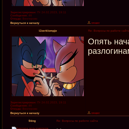
Зарегистрирован:
Пт 24.02.2023, 19:11
Сообщения:
46
Откуда:
Венгерово
Вернуться к началу
IJzerklompje
Re: Вопросы по работе сайт
Опять нач
разлогина
Зарегистрирован:
Пт 24.02.2023, 19:11
Сообщения:
46
Откуда:
Венгерово
Вернуться к началу
Sting
Re: Вопросы по работе сайта