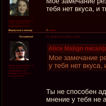
Мое замечание рез
тебя нет вкуса, и 
Зарегистрирован:
Ср
20.09.2006, 07:38
Сообщения:
6781
Вернуться к началу
Exceptional
Re: Вопросы по работе сайта
Alice Malign писал(а
Мое замечание ре
у тебя нет вкуса,
Зарегистрирован:
Сб
10.10.2015, 13:44
Сообщения:
63
Откуда:
Челябинск/
Екатеринбург
Ты не способен аде
мнение у тебя не 