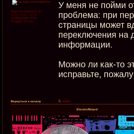
У меня не пойми 
Зарегистрирован:
Вт
проблема: при пер
15.01.2008, 18:00
Сообщения:
4048
Откуда:
Москва
страницы может в
переключения на 
информации.
Можно ли как-то эт
исправьте, пожалу
Вернуться к началу
ElectricRetard