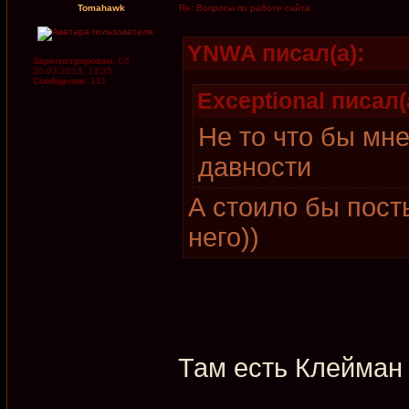
Tomahawk
Re: Вопросы по работе сайта
YNWA писал(а):
Зарегистрирован:
Сб
30.03.2013, 13:35
Сообщения:
131
Exceptional писал(
Не то что бы мн
давности
А стоило бы пост
него))
Там есть Клейман