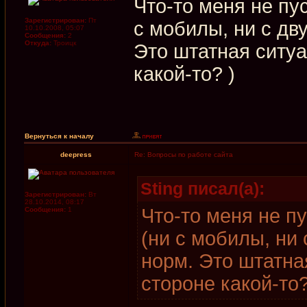
Что-то меня не пу
Зарегистрирован:
Пт
с мобилы, ни с дв
10.10.2008, 05:07
Сообщения:
2
Откуда:
Троицк
Это штатная ситуа
какой-то? )
Вернуться к началу
deepress
Re: Вопросы по работе сайта
Sting писал(а):
Зарегистрирован:
Вт
28.10.2014, 08:17
Что-то меня не п
Сообщения:
1
(ни с мобилы, ни 
норм. Это штатна
стороне какой-то?