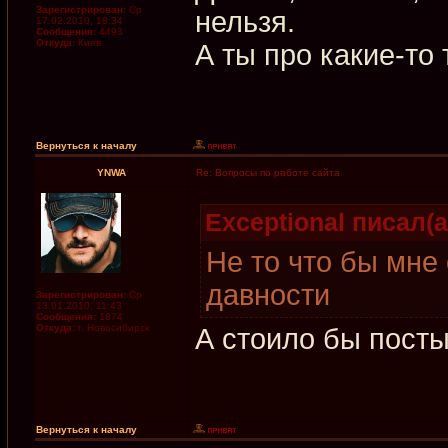
Зарегистрирован:
Ср
нельзя.
17.02.2010, 18:34
Сообщения:
4493
Откуда:
Киев
А ты про какие-то 
Вернуться к началу
YNWA
Re: Вопросы по работе сайта
Exceptional писал(а
Не то что бы мне
давности
Зарегистрирован:
Ср
13.01.2010, 11:43
Сообщения:
1874
Откуда:
г. Новосибирск
А стоило бы посты
Вернуться к началу