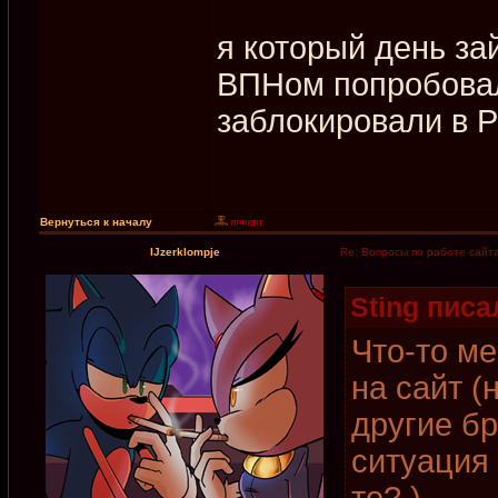
я который день за
ВПНом попробовал 
заблокировали в 
Вернуться к началу
IJzerklompje
Re: Вопросы по работе сайт
Sting писал
Что-то ме
на сайт (
другие б
ситуация 
то? )