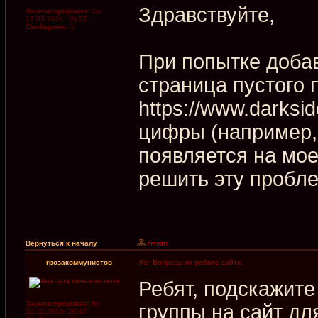
Здравствуйте,
Зарегистрирован:
Ср
17.03.2021, 10:26
Сообщения:
1
При попытке добав
страница пустого 
https://www.darksid
цифры (например, 
появляется на мое
решить эту пробл
Вернуться к началу
грозакоммунистов
Re: Вопросы по работе сайта
Ребят, подскажите
Зарегистрирован:
Вт
группы на сайт д
22.12.2015, 20:45