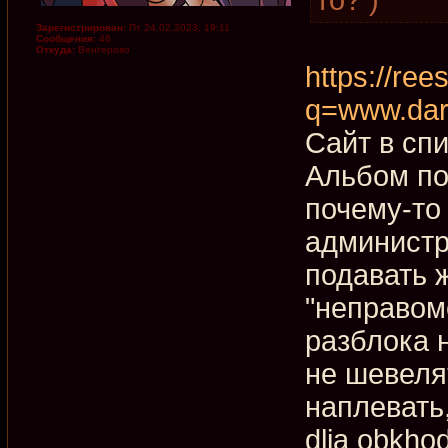
Зарегистрирован:
Пт 24.02.2023, 19:11
Сообщения:
46
Откуда:
Венгерово
https://rees
q=www.dar
Сайт в сп
Альбом по
почему-то
администр
подавать ж
"неправом
разблока 
не шевеля
наплевать
dlja obkho