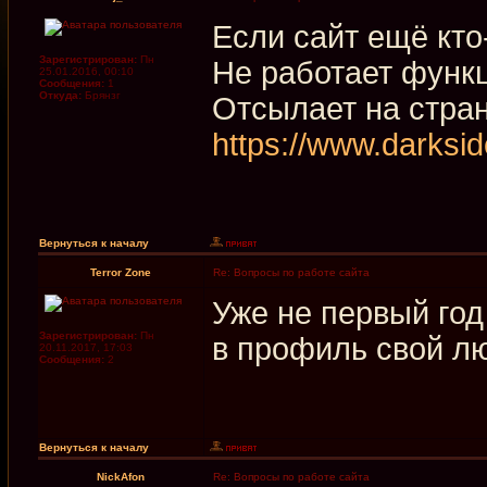
Если сайт ещё кто
Зарегистрирован:
Пн
Не работает функц
25.01.2016, 00:10
Сообщения:
1
Откуда:
Брянзг
Отсылает на стра
https://www.darksi
Вернуться к началу
Terror Zone
Re: Вопросы по работе сайта
Уже не первый год
Зарегистрирован:
Пн
в профиль свой л
20.11.2017, 17:03
Сообщения:
2
Вернуться к началу
NickAfon
Re: Вопросы по работе сайта