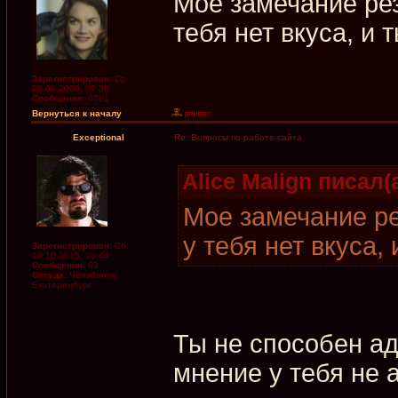
Мое замечание рез
тебя нет вкуса, и 
Зарегистрирован:
Ср
20.09.2006, 07:38
Сообщения:
6781
Вернуться к началу
Exceptional
Re: Вопросы по работе сайта
Alice Malign писал(а
Мое замечание ре
у тебя нет вкуса,
Зарегистрирован:
Сб
10.10.2015, 13:44
Сообщения:
63
Откуда:
Челябинск/
Екатеринбург
Ты не способен аде
мнение у тебя не 