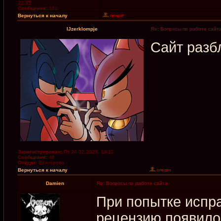
22:35
Сообщения:
161
Вернуться к началу
IJzerklompje
Re: Вопросы по работе сайт
Сайт разб
Зарегистрирован:
Пт 24.02.2023, 19:11
Сообщения:
46
Откуда:
Венгерово
Вернуться к началу
Damien
Re: Вопросы по работе сайта
При попытке испр
рецензию появило