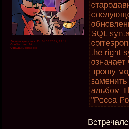
стародав
следующе
обновлени
SQL synta
correspon
Зарегистрирован:
Пт 24.02.2023, 19:11
Сообщения:
46
Откуда:
Венгерово
the right 
означает 
прошу мо
заменить
альбом T
"Росса Ро
Встречалс