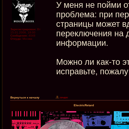
У меня не пойми 
проблема: при пер
страницы может в
Зарегистрирован:
Вт
переключения на 
15.01.2008, 18:00
Сообщения:
4048
Откуда:
Москва
информации.
Можно ли как-то эт
исправьте, пожалу
Вернуться к началу
ElectricRetard