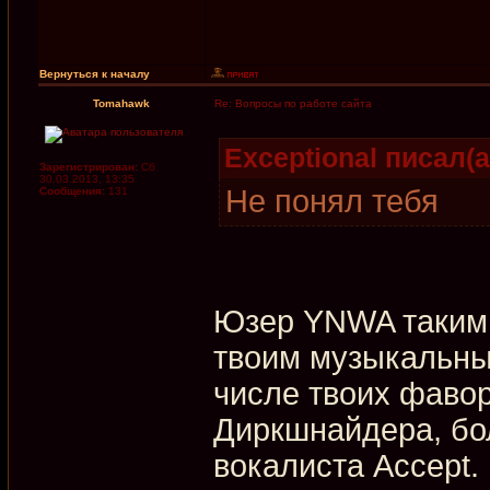
Вернуться к началу
Tomahawk
Re: Вопросы по работе сайта
Exceptional писал(а
Зарегистрирован:
Сб
30.03.2013, 13:35
Не понял тебя
Сообщения:
131
Юзер YNWA таким 
твоим музыкальны
числе твоих фаво
Диркшнайдера, бол
вокалиста Accept.