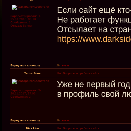
Если сайт ещё кто
Зарегистрирован:
Пн
Не работает функц
25.01.2016, 00:10
Сообщения:
1
Откуда:
Брянзг
Отсылает на стра
https://www.darksi
Вернуться к началу
Terror Zone
Re: Вопросы по работе сайта
Уже не первый год
Зарегистрирован:
Пн
в профиль свой л
20.11.2017, 17:03
Сообщения:
2
Вернуться к началу
NickAfon
Re: Вопросы по работе сайта