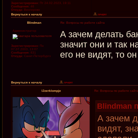
Зарегистрирован:
Пт 24.02.2023, 19:11
Сообщения:
46
Откуда:
Венгерово
Вернуться к началу
Blindman
Re: Вопросы по работе сайта
Администратор
А зачем делать б
значит они и так н
Зарегистрирован:
Пн
07.07.2003, 13:07
его не видят, то он
Сообщения:
831
Откуда:
Санкт-Петербургх
Вернуться к началу
IJzerklompje
Re: Вопросы по работе сайт
Blindman п
А зачем 
видят, зн