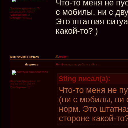
Что-то меня не пу
Зарегистрирован:
Пт
с мобилы, ни с дв
10.10.2008, 05:07
Сообщения:
2
Откуда:
Троицк
Это штатная ситуа
какой-то? )
Вернуться к началу
deepress
Re: Вопросы по работе сайта
Sting писал(а):
Зарегистрирован:
Вт
28.10.2014, 08:17
Что-то меня не п
Сообщения:
1
(ни с мобилы, ни 
норм. Это штатна
стороне какой-то?