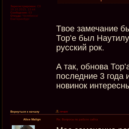
Зарегистрирован:
Сб
10.10.2015, 13:44
Сообщения:
63
Откуда:
Челябинск/
Екатеринбург
Твое замечание бы
Тор'е был Наутилу
русский рок.
А так, обнова Тор'
последние 3 года 
новинок интересн
Вернуться к началу
Alice Malign
Re: Вопросы по работе сайта