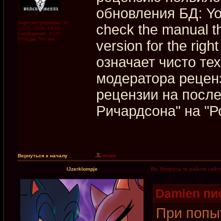
обновления БД: You
Зарегистрирован:
Вт
check the manual t
15.01.2008, 18:00
Сообщения:
4048
Откуда:
Москва
version for the righ
означает чисто те
модератора рецен
рецензии на посл
Ричардсона" на "Р
Вернуться к началу
IJzerklompje
Re: Вопросы по работе сайт
Damien пис
При попы