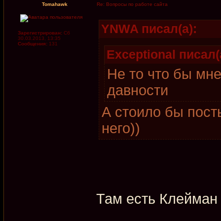
Tomahawk
Re: Вопросы по работе сайта
YNWA писал(а):
Зарегистрирован:
Сб
30.03.2013, 13:35
Сообщения:
131
Exceptional писал(
Не то что бы мн
давности
А стоило бы пост
него))
Там есть Клейман