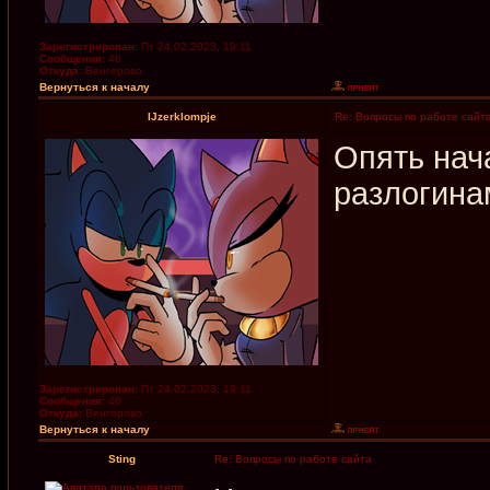
Зарегистрирован:
Пт 24.02.2023, 19:11
Сообщения:
46
Откуда:
Венгерово
Вернуться к началу
IJzerklompje
Re: Вопросы по работе сайт
Опять нач
разлогина
Зарегистрирован:
Пт 24.02.2023, 19:11
Сообщения:
46
Откуда:
Венгерово
Вернуться к началу
Sting
Re: Вопросы по работе сайта