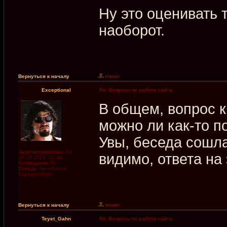
Ну это оценивать т
наоборот.
Вернуться к началу
Exceptional
Re: Вопросы по работе сайта
В общем, вопрос 
можно ли как-то п
Увы, беседа сошла
Зарегистрирован:
Сб
видимо, ответа на
10.10.2015, 13:44
Сообщения:
63
Откуда:
Челябинск/
Екатеринбург
Вернуться к началу
Teyet_Gahn
Re: Вопросы по работе сайта