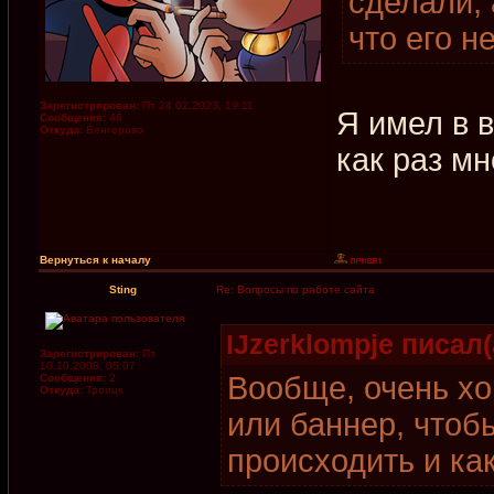
сделали, 
что его н
Зарегистрирован:
Пт 24.02.2023, 19:11
Я имел в в
Сообщения:
46
Откуда:
Венгерово
как раз мн
Вернуться к началу
Sting
Re: Вопросы по работе сайта
IJzerklompje писал(
Зарегистрирован:
Пт
10.10.2008, 05:07
Вообще, очень хо
Сообщения:
2
Откуда:
Троицк
или баннер, чтоб
происходить и ка