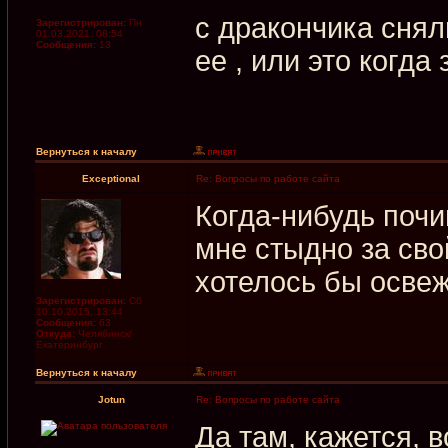
с дракончика снял
Зарегистрирован:
Пн
01.03.2021, 08:54
Сообщения:
13
ее , или это когда
Вернуться к началу
Exceptional
Re: Вопросы по работе сайта
Когда-нибудь почи
мне стыдно за сво
хотелось бы освежи
Зарегистрирован:
Сб
10.10.2015, 13:44
Сообщения:
63
Откуда:
Челябинск/
Екатеринбург
Вернуться к началу
Jotun
Re: Вопросы по работе сайта
Да там, кажется, 