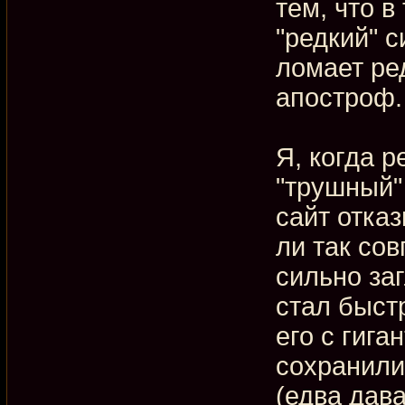
тем, что в
"редкий" с
ломает ре
апостроф.
Я, когда р
"трушный" 
сайт отка
ли так сов
сильно заг
стал быст
его с гига
сохранили
(едва дав