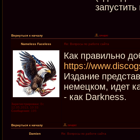
запустить
Вернуться к началу
Nameless Faceless
Re: Вопросы по работе сайта
Как правильно до
https://www.discog
Издание представл
немецком, идет ка
- как Darkness.
Зарегистрирован:
Вс
12.05.2013, 10:33
Сообщения:
195
Вернуться к началу
Damien
Re: Вопросы по работе сайта