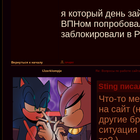
я который день за
ВПНом попробовал 
заблокировали в 
Вернуться к началу
IJzerklompje
Re: Вопросы по работе сайт
Sting писал
Что-то ме
на сайт (
другие б
ситуация 
то? )