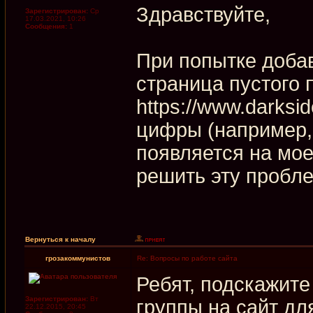
Здравствуйте,
Зарегистрирован:
Ср
17.03.2021, 10:26
Сообщения:
1
При попытке добав
страница пустого 
https://www.darksid
цифры (например, 
появляется на мое
решить эту пробл
Вернуться к началу
грозакоммунистов
Re: Вопросы по работе сайта
Ребят, подскажите
Зарегистрирован:
Вт
группы на сайт д
22.12.2015, 20:45