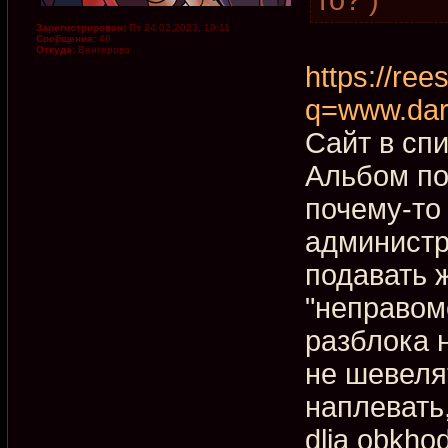
Зарегистрирован:
Пт 24.02.2023, 19:11
Сообщения:
46
Откуда:
Венгерово
https://rees
q=www.dar
Сайт в сп
Альбом по
почему-то
администр
подавать ж
"неправом
разблока 
не шевеля
наплевать
dlja obkho