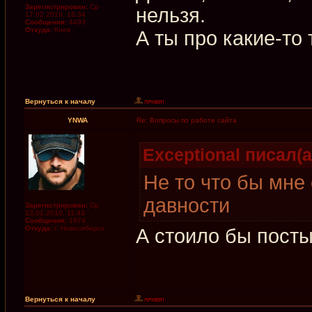
Зарегистрирован:
Ср
нельзя.
17.02.2010, 18:34
Сообщения:
4493
Откуда:
Киев
А ты про какие-то 
Вернуться к началу
YNWA
Re: Вопросы по работе сайта
Exceptional писал(а
Не то что бы мне
давности
Зарегистрирован:
Ср
13.01.2010, 11:43
Сообщения:
1874
Откуда:
г. Новосибирск
А стоило бы посты
Вернуться к началу