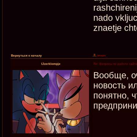
rashchiren
nado vkljuc
znaetje cht
Вернуться к началу
IJzerklompje
Re: Вопросы по работе сайт
Вообще, о
новость и
понятно, 
предприни