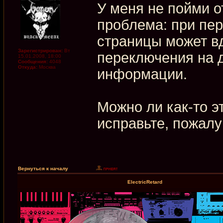
У меня не пойми 
проблема: при пер
страницы может в
Зарегистрирован:
Вт
переключения на 
15.01.2008, 18:00
Сообщения:
4048
Откуда:
Москва
информации.
Можно ли как-то эт
исправьте, пожалу
Вернуться к началу
ElectricRetard