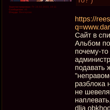
Зарегистрирован:
Пт 24.02.2023, 19:11
Сообщения:
46
Откуда:
Венгерово
https://rees
q=www.dar
Сайт в сп
Альбом по
почему-то
администр
подавать ж
"неправом
разблока 
не шевеля
наплевать
dlja obkho