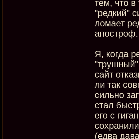
тем, что в
"редкий" с
ломает ре
апостроф.
Я, когда р
"трушный" 
сайт отка
ли так сов
сильно заг
стал быст
его с гига
сохранили
(едва дав