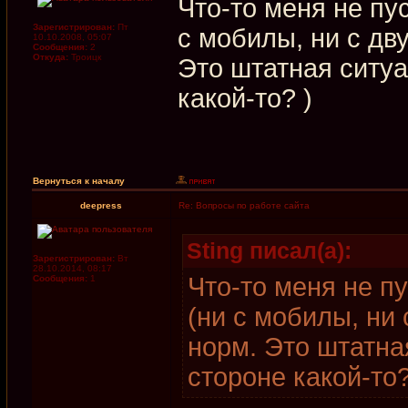
Что-то меня не пу
Зарегистрирован:
Пт
с мобилы, ни с дв
10.10.2008, 05:07
Сообщения:
2
Откуда:
Троицк
Это штатная ситуа
какой-то? )
Вернуться к началу
deepress
Re: Вопросы по работе сайта
Sting писал(а):
Зарегистрирован:
Вт
28.10.2014, 08:17
Что-то меня не п
Сообщения:
1
(ни с мобилы, ни 
норм. Это штатна
стороне какой-то?