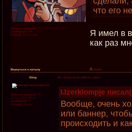
сделали, 
что его н
Зарегистрирован:
Пт 24.02.2023, 19:11
Я имел в в
Сообщения:
46
Откуда:
Венгерово
как раз мн
Вернуться к началу
Sting
Re: Вопросы по работе сайта
IJzerklompje писал(
Зарегистрирован:
Пт
10.10.2008, 05:07
Вообще, очень хо
Сообщения:
2
Откуда:
Троицк
или баннер, чтоб
происходить и ка