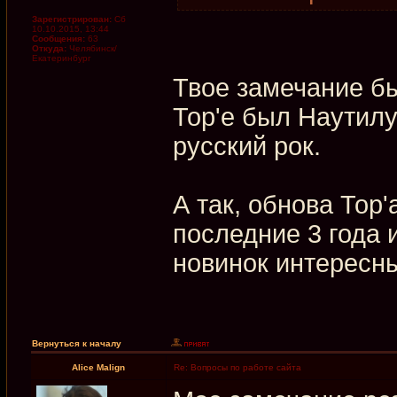
Зарегистрирован:
Сб
10.10.2015, 13:44
Сообщения:
63
Откуда:
Челябинск/
Екатеринбург
Твое замечание бы
Тор'е был Наутилу
русский рок.
А так, обнова Тор'
последние 3 года 
новинок интересн
Вернуться к началу
Alice Malign
Re: Вопросы по работе сайта