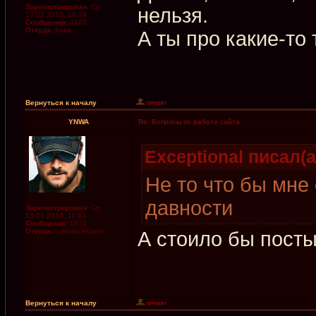
Зарегистрирован:
Ср
нельзя.
17.02.2010, 18:34
Сообщения:
4493
Откуда:
Киев
А ты про какие-то 
Вернуться к началу
YNWA
Re: Вопросы по работе сайта
Exceptional писал(а
Не то что бы мне
давности
Зарегистрирован:
Ср
13.01.2010, 11:43
Сообщения:
1874
Откуда:
г. Новосибирск
А стоило бы посты
Вернуться к началу