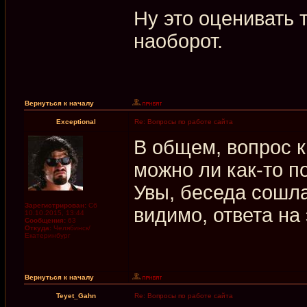
Ну это оценивать т
наоборот.
Вернуться к началу
Exceptional
Re: Вопросы по работе сайта
В общем, вопрос 
можно ли как-то п
Увы, беседа сошла
Зарегистрирован:
Сб
видимо, ответа на
10.10.2015, 13:44
Сообщения:
63
Откуда:
Челябинск/
Екатеринбург
Вернуться к началу
Teyet_Gahn
Re: Вопросы по работе сайта