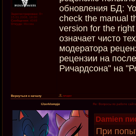
обновления БД: You
Зарегистрирован:
Вт
check the manual t
15.01.2008, 18:00
Сообщения:
4048
Откуда:
Москва
version for the righ
означает чисто те
модератора рецен
рецензии на посл
Ричардсона" на "Р
Вернуться к началу
IJzerklompje
Re: Вопросы по работе сайт
Damien пис
При попы