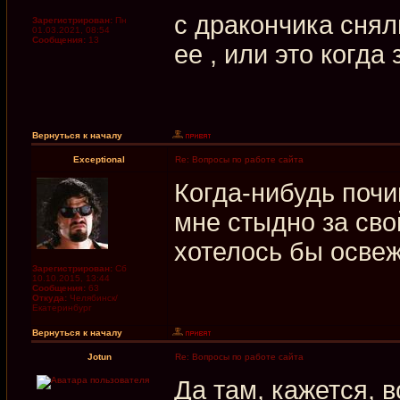
с дракончика снял
Зарегистрирован:
Пн
01.03.2021, 08:54
Сообщения:
13
ее , или это когда
Вернуться к началу
Exceptional
Re: Вопросы по работе сайта
Когда-нибудь почи
мне стыдно за сво
хотелось бы освежи
Зарегистрирован:
Сб
10.10.2015, 13:44
Сообщения:
63
Откуда:
Челябинск/
Екатеринбург
Вернуться к началу
Jotun
Re: Вопросы по работе сайта
Да там, кажется, 