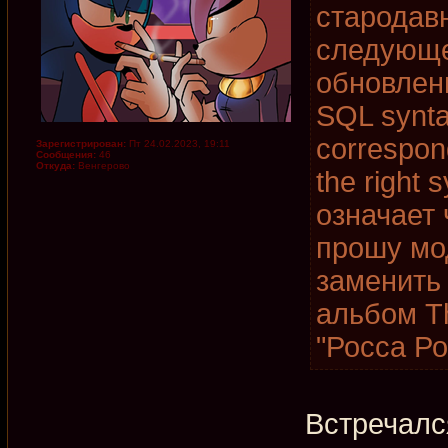
стародав
следующе
обновлени
SQL synta
correspon
Зарегистрирован:
Пт 24.02.2023, 19:11
Сообщения:
46
Откуда:
Венгерово
the right 
означает 
прошу мо
заменить
альбом T
"Росса Ро
Встречалс