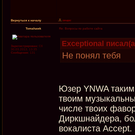
Вернуться к началу
Tomahawk
Re: Вопросы по работе сайта
Exceptional писал(а
Зарегистрирован:
Сб
30.03.2013, 13:35
Не понял тебя
Сообщения:
131
Юзер YNWA таким 
твоим музыкальны
числе твоих фаво
Диркшнайдера, бол
вокалиста Accept.