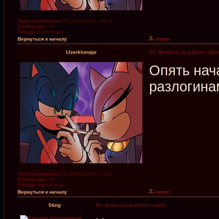
Зарегистрирован:
Пт 24.02.2023, 19:11
Сообщения:
46
Откуда:
Венгерово
Вернуться к началу
IJzerklompje
Re: Вопросы по работе сайт
Опять нач
разлогина
Зарегистрирован:
Пт 24.02.2023, 19:11
Сообщения:
46
Откуда:
Венгерово
Вернуться к началу
Sting
Re: Вопросы по работе сайта