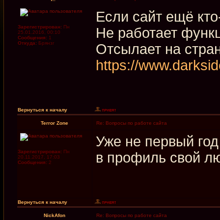
Если сайт ещё кто
Зарегистрирован:
Пн
Не работает функц
25.01.2016, 00:10
Сообщения:
1
Откуда:
Брянзг
Отсылает на стра
https://www.darksi
Вернуться к началу
Terror Zone
Re: Вопросы по работе сайта
Уже не первый год
Зарегистрирован:
Пн
в профиль свой л
20.11.2017, 17:03
Сообщения:
2
Вернуться к началу
NickAfon
Re: Вопросы по работе сайта