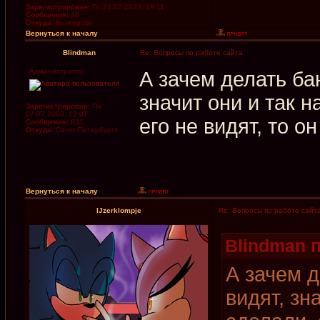
Зарегистрирован:
Пт 24.02.2023, 19:11
Сообщения:
46
Откуда:
Венгерово
Вернуться к началу
Blindman
Re: Вопросы по работе сайта
Администратор
А зачем делать б
значит они и так н
Зарегистрирован:
Пн
07.07.2003, 13:07
его не видят, то он
Сообщения:
831
Откуда:
Санкт-Петербургх
Вернуться к началу
IJzerklompje
Re: Вопросы по работе сайт
Blindman п
А зачем 
видят, зн