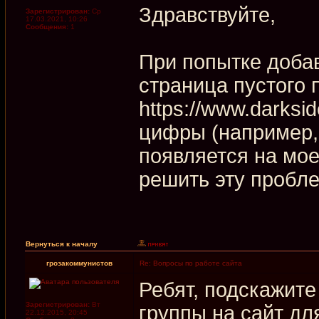
Здравствуйте,
Зарегистрирован:
Ср
17.03.2021, 10:26
Сообщения:
1
При попытке добав
страница пустого 
https://www.darksid
цифры (например, 
появляется на мое
решить эту пробл
Вернуться к началу
грозакоммунистов
Re: Вопросы по работе сайта
Ребят, подскажите
Зарегистрирован:
Вт
группы на сайт д
22.12.2015, 20:45