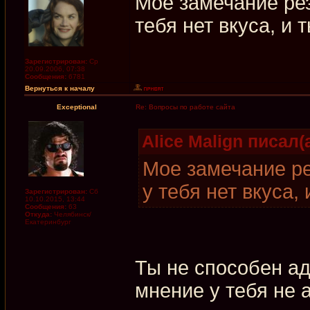
Мое замечание рез
тебя нет вкуса, и 
Зарегистрирован:
Ср
20.09.2006, 07:38
Сообщения:
6781
Вернуться к началу
Exceptional
Re: Вопросы по работе сайта
Alice Malign писал(а
Мое замечание ре
у тебя нет вкуса,
Зарегистрирован:
Сб
10.10.2015, 13:44
Сообщения:
63
Откуда:
Челябинск/
Екатеринбург
Ты не способен аде
мнение у тебя не 