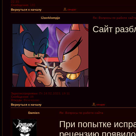
22:35
Сообщения:
161
Вернуться к началу
IJzerklompje
Re: Вопросы по работе сайт
Сайт разб
Зарегистрирован:
Пт 24.02.2023, 19:11
Сообщения:
46
Откуда:
Венгерово
Вернуться к началу
Damien
Re: Вопросы по работе сайта
При попытке испр
рецензию появило