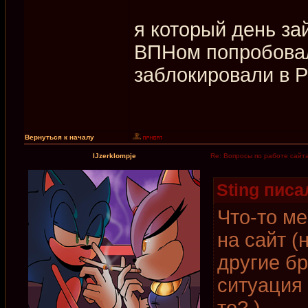
я который день за
ВПНом попробовал 
заблокировали в 
Вернуться к началу
IJzerklompje
Re: Вопросы по работе сайт
Sting писал
Что-то ме
на сайт (
другие б
ситуация 
то? )