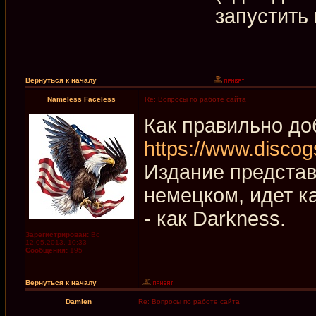
запустить
Вернуться к началу
Nameless Faceless
Re: Вопросы по работе сайта
Как правильно до
https://www.discog
Издание представл
немецком, идет ка
- как Darkness.
Зарегистрирован:
Вс
12.05.2013, 10:33
Сообщения:
195
Вернуться к началу
Damien
Re: Вопросы по работе сайта