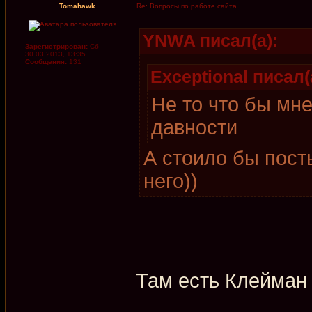
Tomahawk
Re: Вопросы по работе сайта
YNWA писал(а):
Зарегистрирован:
Сб
30.03.2013, 13:35
Сообщения:
131
Exceptional писал(
Не то что бы мн
давности
А стоило бы пост
него))
Там есть Клейман