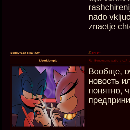
rashchiren
nado vkljuc
znaetje cht
Вернуться к началу
IJzerklompje
Re: Вопросы по работе сайт
Вообще, о
новость и
понятно, 
предприни