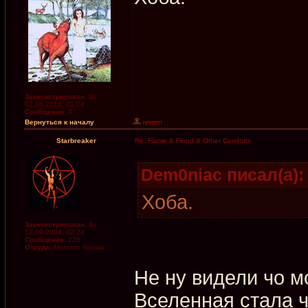
Зарегистрирован:
Вс
03.06.2018, 01:04
Сообщения:
9
Вернуться к началу
Starbreaker
Re: Flame & Flood & Other Comforts
Dem0niac писал(а):
Хоба.
Зарегистрирован:
Вс
12.09.2004, 00:24
Сообщения:
228
Откуда:
Moscow, Russia
Не ну видели чо м
Вселенная стала ч