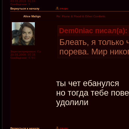
03.06.2018, 01:04
Сообщения:
9
Вернуться к началу
Alice Malign
Re: Flame & Flood & Other Comforts
Dem0niac писал(а):
Блеать, я только 
порева. Мир нико
Зарегистрирован:
Ср
20.09.2006, 07:38
Сообщения:
6781
ты чет ебанулся
но тогда тебе пов
удолили
Вернуться к началу