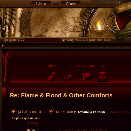
Re: Flame & Flood & Other Comforts
Страница
95
из
95
[ Сообщений: 47
Версия для печати
Автор
Helwein
Re: Flame & Flood & Other Comforts