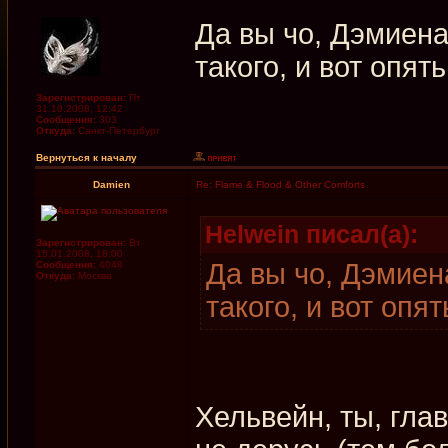
Да вы чо, Дэмиен
такого, и вот опять
Зарегистрирован:
Пт
31.10.2008, 12:42
Сообщения:
303
Откуда:
Санкт-Петербург
Вернуться к началу
Damien
Re: Flame & Flood & Other Comforts
Helwein писал(а):
Зарегистрирован:
Вт
15.01.2008, 18:00
Да вы чо, Дэмиен
Сообщения:
4048
Откуда:
Москва
такого, и вот опят
Хельвейн, ты, гла