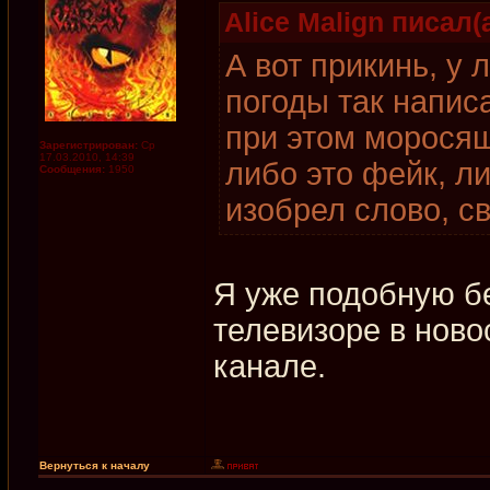
Alice Malign писал(а
А вот прикинь, у
погоды так напис
при этом моросящ
Зарегистрирован:
Ср
17.03.2010, 14:39
либо это фейк, л
Сообщения:
1950
изобрел слово, св
Я уже подобную б
телевизоре в ново
канале.
Вернуться к началу