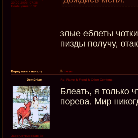
20.09.2006, 07:38
Сообщения:
6781
злые еблеты чотк
пизды получу, ота
Вернуться к началу
Dem0niac
Re: Flame & Flood & Other Comforts
Блеать, я только ч
порева. Мир никог
Зарегистрирован:
Вс