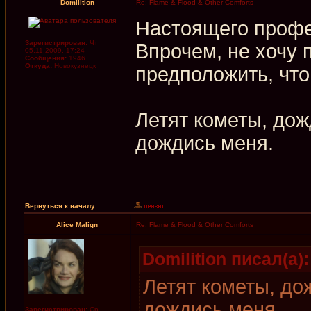
Domilition
Re: Flame & Flood & Other Comforts
Настоящего профе
Зарегистрирован:
Чт
Впрочем, не хочу 
05.11.2009, 17:24
Сообщения:
1946
Откуда:
Новокузнецк
предположить, что
Летят кометы, дож
дождись меня.
Вернуться к началу
Alice Malign
Re: Flame & Flood & Other Comforts
Domilition писал(а):
Летят кометы, до
дождись меня.
Зарегистрирован:
Ср