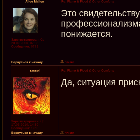
Alice Malign
Re: Flame & Flood & Other Comforts
Это свидетельству
профессионализма
понижается.
Зарегистрирован:
Ср
20.09.2006, 07:38
Сообщения:
6781
Вернуться к началу
rassol
Re: Flame & Flood & Other Comforts
Да, ситуация прис
Зарегистрирован:
Ср
17.03.2010, 14:39
Сообщения:
1950
Вернуться к началу