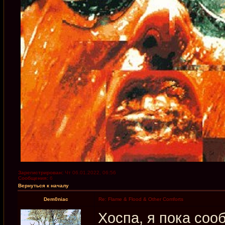
Зарегистрирован:
Чт 06.01.2022, 06:56
Сообщения:
6
Вернуться к началу
Dem0niac
Re: Flame & Flood & Other Comforts
Хоспа, я пока сооб