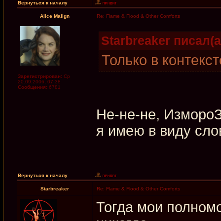
Вернуться к началу
Alice Malign
Re: Flame & Flood & Other Comforts
Starbreaker писал(а
Только в контекст
Зарегистрирован:
Ср
20.09.2006, 07:38
Сообщения:
6781
Не-не-не, ИзмороЗь
я имею в виду сло
Вернуться к началу
Starbreaker
Re: Flame & Flood & Other Comforts
Тогда мои полномо