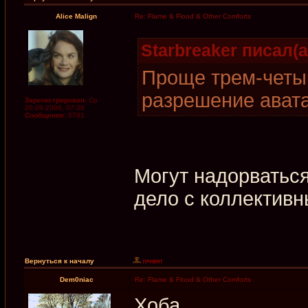
Alice Malign
Re: Flame & Flood & Other Comforts
Starbreaker писал(а
Проще трем-четы
разрешение ават
Зарегистрирован:
Ср
20.09.2006, 07:38
Сообщения:
6781
Могут надорваться
дело с коллектив
Вернуться к началу
Dem0niac
Re: Flame & Flood & Other Comforts
Хоба.