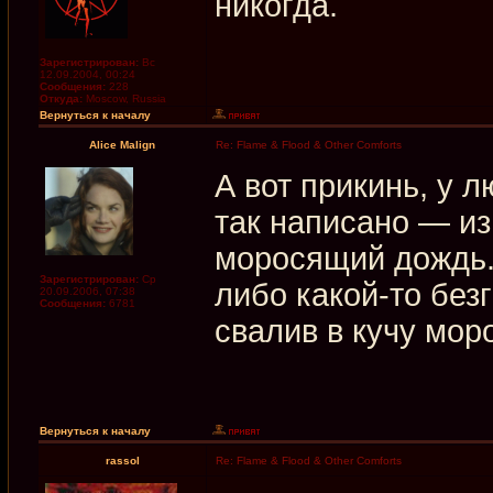
никогда.
Зарегистрирован:
Вс
12.09.2004, 00:24
Сообщения:
228
Откуда:
Moscow, Russia
Вернуться к началу
Alice Malign
Re: Flame & Flood & Other Comforts
А вот прикинь, у 
так написано — и
моросящий дождь. 
Зарегистрирован:
Ср
либо какой-то без
20.09.2006, 07:38
Сообщения:
6781
свалив в кучу мор
Вернуться к началу
rassol
Re: Flame & Flood & Other Comforts