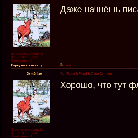
Даже начнёшь пис
Зарегистрирован:
Вс
03.06.2018, 01:04
Сообщения:
9
Вернуться к началу
Dem0niac
Re: Flame & Flood & Other Comforts
Хорошо, что тут ф
Зарегистрирован:
Вс
03.06.2018, 01:04
Сообщения:
9