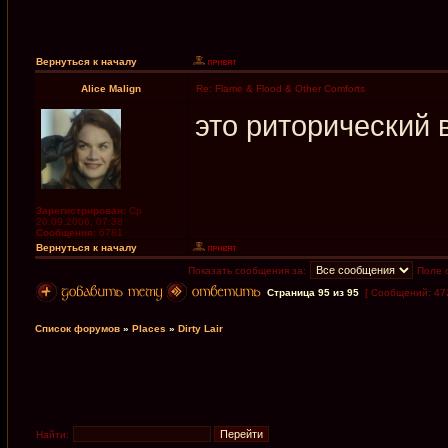
Вернуться к началу
Alice Malign
Re: Flame & Flood & Other Comforts
это риторический 
Зарегистрирован:
Ср
20.09.2006, 07:38
Сообщения:
6781
Вернуться к началу
Показать сообщения за:
Поле 
Страница
95
из
95
[ Сообщений: 47
Список форумов
»
Places
»
Dirty Lair
Найти: