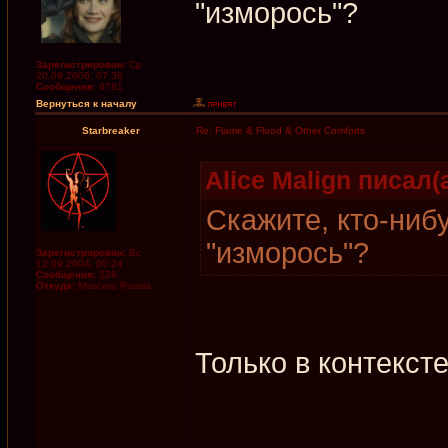
"изморось"?
Зарегистрирован:
Ср
20.09.2006, 07:38
Сообщения:
6781
Вернуться к началу
Starbreaker
Re: Flame & Flood & Other Comforts
Alice Malign писал(а
Скажите, кто-ниб
"изморось"?
Зарегистрирован:
Вс
12.09.2004, 00:24
Сообщения:
228
Откуда:
Moscow, Russia
Только в контекст