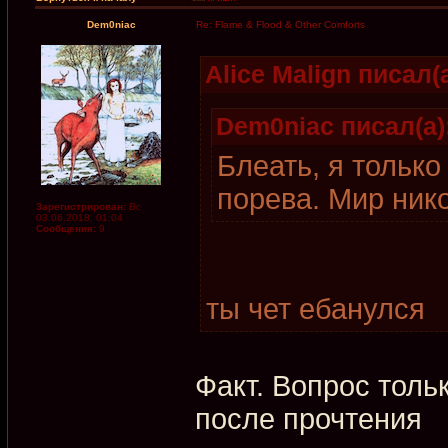
Dem0niac
Re: Flame & Flood & Other Comforts
Alice Malign писал(а
Dem0niac писал(а)
Блеать, я только
порева. Мир ник
Зарегистрирован:
Вс
03.06.2018, 01:04
Сообщения:
9
ты чет ебанулся
Факт. Вопрос тольк
после прочтения