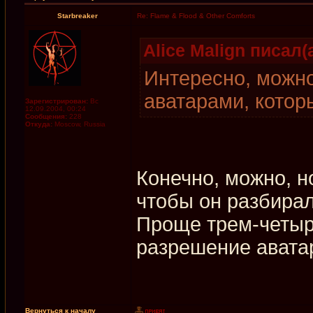
Starbreaker
Re: Flame & Flood & Other Comforts
Alice Malign писал(а
Интересно, можно
аватарами, котор
Зарегистрирован:
Вс
12.09.2004, 00:24
Сообщения:
228
Откуда:
Moscow, Russia
Конечно, можно, н
чтобы он разбира
Проще трем-четыр
разрешение авата
Вернуться к началу