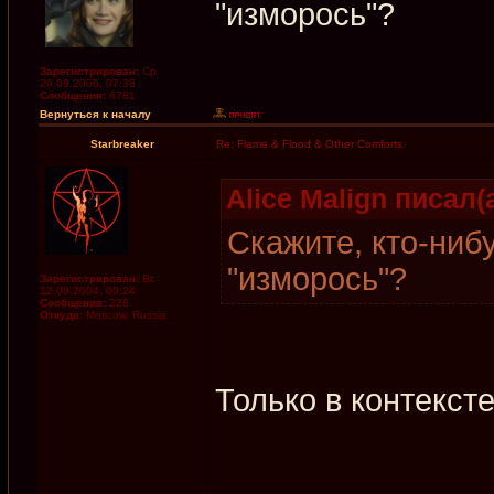
"изморось"?
Зарегистрирован:
Ср
20.09.2006, 07:38
Сообщения:
6781
Вернуться к началу
Starbreaker
Re: Flame & Flood & Other Comforts
Alice Malign писал(а
Скажите, кто-ниб
"изморось"?
Зарегистрирован:
Вс
12.09.2004, 00:24
Сообщения:
228
Откуда:
Moscow, Russia
Только в контекст