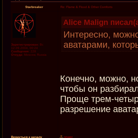
Starbreaker
Re: Flame & Flood & Other Comforts
Alice Malign писал(а
Интересно, можно
аватарами, котор
Зарегистрирован:
Вс
12.09.2004, 00:24
Сообщения:
228
Откуда:
Moscow, Russia
Конечно, можно, н
чтобы он разбира
Проще трем-четыр
разрешение авата
Вернуться к началу