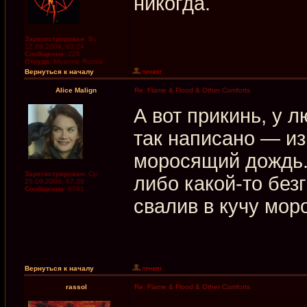
никогда.
Зарегистрирован:
Вс
12.09.2004, 00:24
Сообщения:
228
Откуда:
Moscow, Russia
Вернуться к началу
Alice Malign
Re: Flame & Flood & Other Comforts
А вот прикинь, у 
так написано — и
моросящий дождь. 
Зарегистрирован:
Ср
либо какой-то без
20.09.2006, 07:38
Сообщения:
6781
свалив в кучу мор
Вернуться к началу
rassol
Re: Flame & Flood & Other Comforts