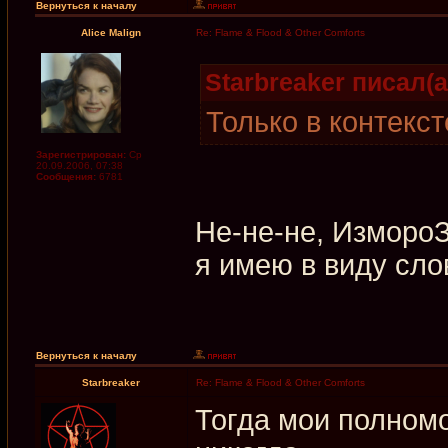
Вернуться к началу
Alice Malign
Re: Flame & Flood & Other Comforts
Starbreaker писал(а
Только в контекст
Зарегистрирован:
Ср
20.09.2006, 07:38
Сообщения:
6781
Не-не-не, ИзмороЗь
я имею в виду сло
Вернуться к началу
Starbreaker
Re: Flame & Flood & Other Comforts
Тогда мои полномо