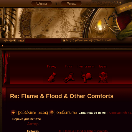
Re: Flame & Flood & Other Comforts
Страница
95
из
95
[ Сообщений: 47
Версия для печати
Автор
Helwein
Re: Flame & Flood & Other Comforts