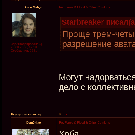
Alice Malign
Re: Flame & Flood & Other Comforts
Starbreaker писал(а
Проще трем-четы
разрешение ават
Зарегистрирован:
Ср
20.09.2006, 07:38
Сообщения:
6781
Могут надорваться
дело с коллектив
Вернуться к началу
Dem0niac
Re: Flame & Flood & Other Comforts
Хоба.