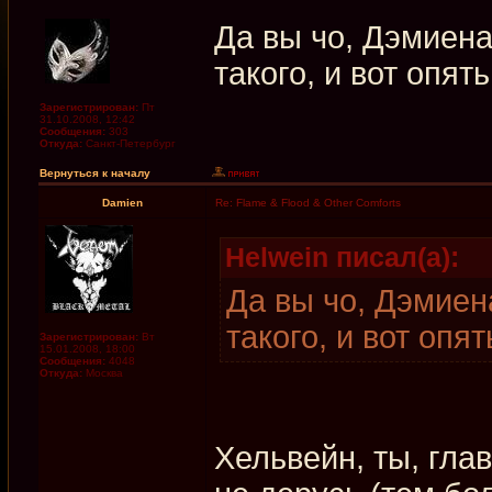
Да вы чо, Дэмиен
такого, и вот опять
Зарегистрирован:
Пт
31.10.2008, 12:42
Сообщения:
303
Откуда:
Санкт-Петербург
Вернуться к началу
Damien
Re: Flame & Flood & Other Comforts
Helwein писал(а):
Да вы чо, Дэмиен
такого, и вот опят
Зарегистрирован:
Вт
15.01.2008, 18:00
Сообщения:
4048
Откуда:
Москва
Хельвейн, ты, гла