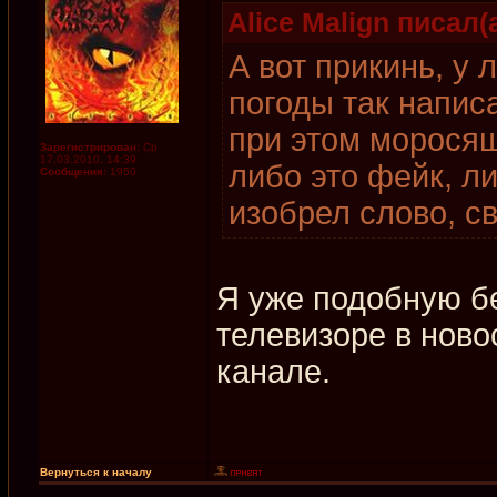
Alice Malign писал(а
А вот прикинь, у
погоды так напис
при этом моросящ
Зарегистрирован:
Ср
17.03.2010, 14:39
либо это фейк, л
Сообщения:
1950
изобрел слово, св
Я уже подобную б
телевизоре в ново
канале.
Вернуться к началу