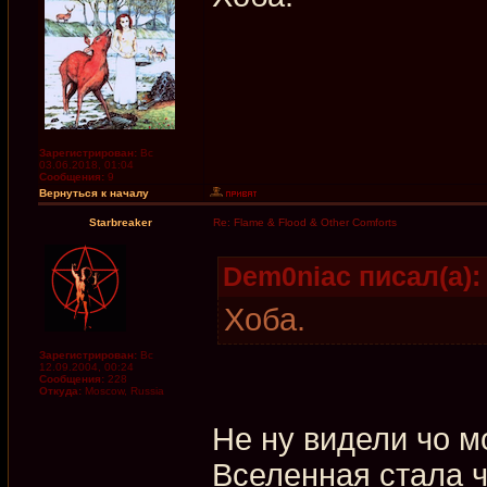
Зарегистрирован:
Вс
03.06.2018, 01:04
Сообщения:
9
Вернуться к началу
Starbreaker
Re: Flame & Flood & Other Comforts
Dem0niac писал(а):
Хоба.
Зарегистрирован:
Вс
12.09.2004, 00:24
Сообщения:
228
Откуда:
Moscow, Russia
Не ну видели чо м
Вселенная стала ч