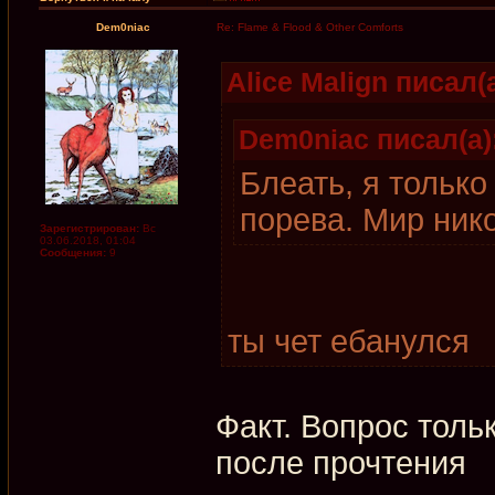
Dem0niac
Re: Flame & Flood & Other Comforts
Alice Malign писал(а
Dem0niac писал(а)
Блеать, я только
порева. Мир ник
Зарегистрирован:
Вс
03.06.2018, 01:04
Сообщения:
9
ты чет ебанулся
Факт. Вопрос тольк
после прочтения