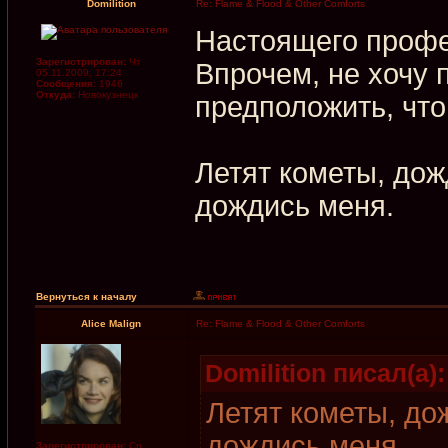
Domilition
Re: Flame & Flood & Other Comforts
Настоящего профе
Зарегистрирован:
Чт
Впрочем, не хочу 
05.11.2009, 17:24
Сообщения:
1946
Откуда:
Новокузнецк
предположить, что
Летят кометы, дож
дождись меня.
Вернуться к началу
Alice Malign
Re: Flame & Flood & Other Comforts
Domilition писал(а):
Летят кометы, до
дождись меня.
Зарегистрирован:
Ср