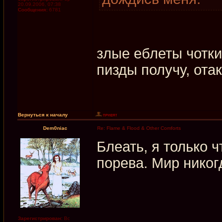
20.09.2006, 07:38
Сообщения:
6781
злые еблеты чотк
пизды получу, ота
Вернуться к началу
Dem0niac
Re: Flame & Flood & Other Comforts
Блеать, я только ч
порева. Мир никог
Зарегистрирован:
Вс