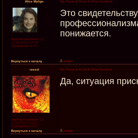
Alice Malign
Re: Flame & Flood & Other Comforts
Это свидетельству
профессионализма
понижается.
Зарегистрирован:
Ср
20.09.2006, 07:38
Сообщения:
6781
Вернуться к началу
rassol
Re: Flame & Flood & Other Comforts
Да, ситуация прис
Зарегистрирован:
Ср
17.03.2010, 14:39
Сообщения:
1950
Вернуться к началу