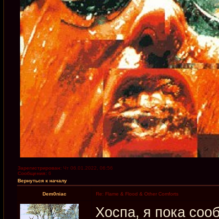
Зарегистрирован:
Чт 06.01.2022, 06:56
Сообщения:
6
Вернуться к началу
Dem0niac
Re: Flame & Flood & Other Comforts
Хоспа, я пока сооб