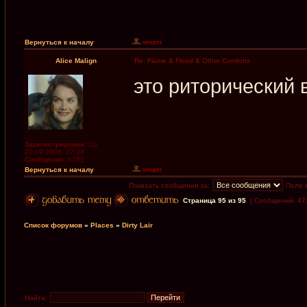
Вернуться к началу
Alice Malign
Re: Flame & Flood & Other Comforts
это риторический 
Зарегистрирован:
Ср
20.09.2006, 07:38
Сообщения:
6781
Вернуться к началу
Показать сообщения за:
Поле 
Страница
95
из
95
[ Сообщений: 47
Список форумов
»
Places
»
Dirty Lair
Найти: