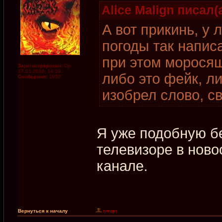
Alice Malign писал(а
А вот прикинь, у
погоды так напис
при этом моросящ
Зарегистрирован:
Ср
17.03.2010, 14:39
либо это фейк, л
Сообщения:
1950
изобрел слово, св
Я уже подобную б
телевизоре в ново
канале.
Вернуться к началу