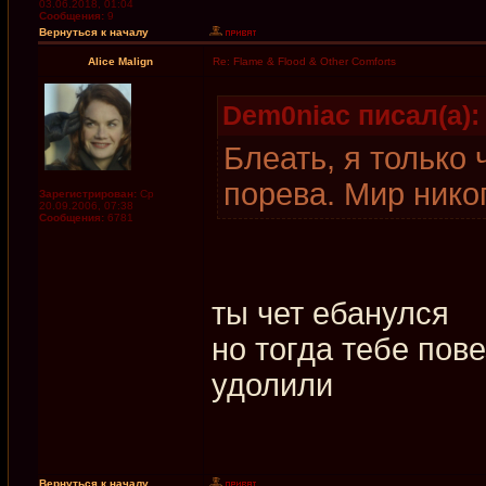
03.06.2018, 01:04
Сообщения:
9
Вернуться к началу
Alice Malign
Re: Flame & Flood & Other Comforts
Dem0niac писал(а):
Блеать, я только 
порева. Мир нико
Зарегистрирован:
Ср
20.09.2006, 07:38
Сообщения:
6781
ты чет ебанулся
но тогда тебе пов
удолили
Вернуться к началу