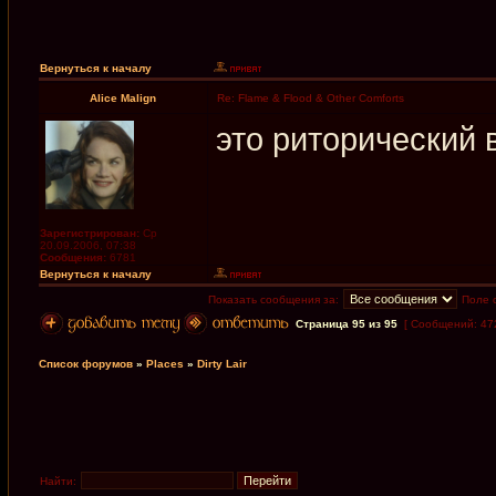
Вернуться к началу
Alice Malign
Re: Flame & Flood & Other Comforts
это риторический 
Зарегистрирован:
Ср
20.09.2006, 07:38
Сообщения:
6781
Вернуться к началу
Показать сообщения за:
Поле 
Страница
95
из
95
[ Сообщений: 47
Список форумов
»
Places
»
Dirty Lair
Найти: