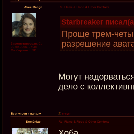
Alice Malign
Re: Flame & Flood & Other Comforts
Starbreaker писал(а
Проще трем-четы
разрешение ават
Зарегистрирован:
Ср
20.09.2006, 07:38
Сообщения:
6781
Могут надорваться
дело с коллектив
Вернуться к началу
Dem0niac
Re: Flame & Flood & Other Comforts
Хоба.