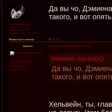
Да вы чо, Дэмиен
такого, и вот опять
Зарегистрирован:
Пт
31.10.2008, 12:42
Сообщения:
303
Откуда:
Санкт-Петербург
Вернуться к началу
Damien
Re: Flame & Flood & Other Comforts
Helwein писал(а):
Зарегистрирован:
Вт
15.01.2008, 18:00
Да вы чо, Дэмиен
Сообщения:
4048
Откуда:
Москва
такого, и вот опят
Хельвейн, ты, гла