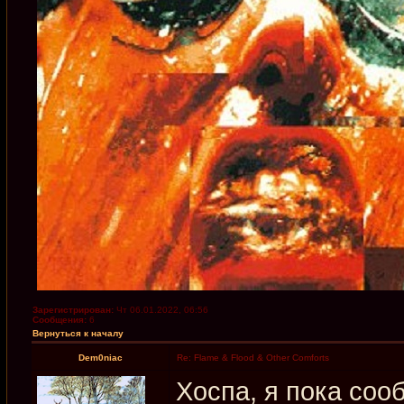
Зарегистрирован:
Чт 06.01.2022, 06:56
Сообщения:
6
Вернуться к началу
Dem0niac
Re: Flame & Flood & Other Comforts
Хоспа, я пока сооб