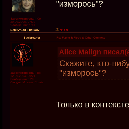
"изморось"?
Зарегистрирован:
Ср
20.09.2006, 07:38
Сообщения:
6781
Вернуться к началу
Starbreaker
Re: Flame & Flood & Other Comforts
Alice Malign писал(а
Скажите, кто-ниб
"изморось"?
Зарегистрирован:
Вс
12.09.2004, 00:24
Сообщения:
228
Откуда:
Moscow, Russia
Только в контекст