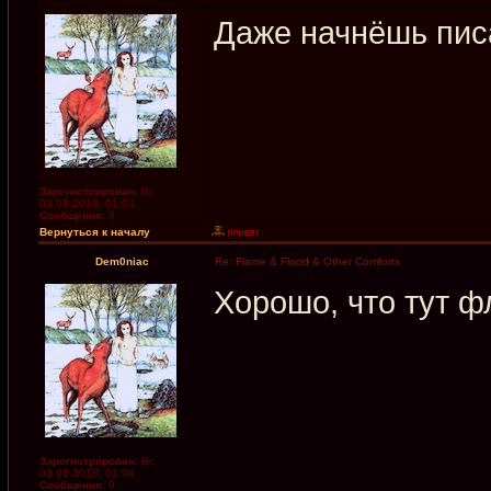
Даже начнёшь пис
Зарегистрирован:
Вс
03.06.2018, 01:04
Сообщения:
9
Вернуться к началу
Dem0niac
Re: Flame & Flood & Other Comforts
Хорошо, что тут ф
Зарегистрирован:
Вс
03.06.2018, 01:04
Сообщения:
9