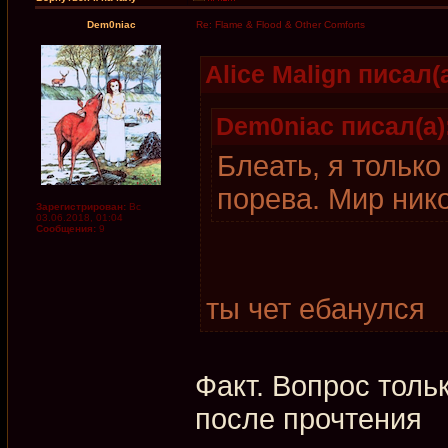
Dem0niac
Re: Flame & Flood & Other Comforts
Alice Malign писал(а
Dem0niac писал(а)
Блеать, я только
порева. Мир ник
Зарегистрирован:
Вс
03.06.2018, 01:04
Сообщения:
9
ты чет ебанулся
Факт. Вопрос тольк
после прочтения