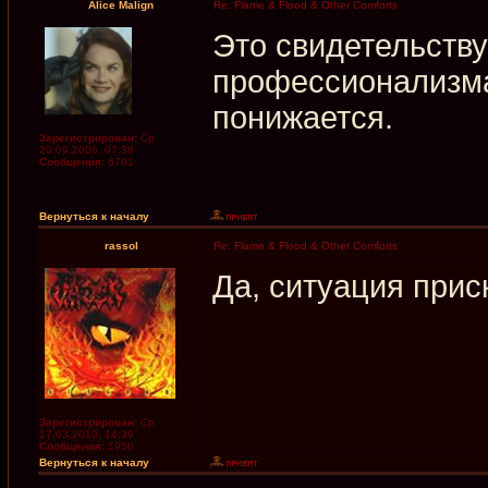
Alice Malign
Re: Flame & Flood & Other Comforts
Это свидетельству
профессионализма
понижается.
Зарегистрирован:
Ср
20.09.2006, 07:38
Сообщения:
6781
Вернуться к началу
rassol
Re: Flame & Flood & Other Comforts
Да, ситуация прис
Зарегистрирован:
Ср
17.03.2010, 14:39
Сообщения:
1950
Вернуться к началу