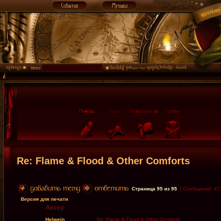
Re: Flame & Flood & Other Comforts
Страница
95
из
95
[ Сообщений: 47
Версия для печати
Автор
Helwein
Re: Flame & Flood & Other Comforts