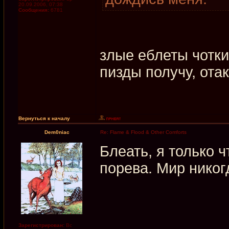
20.09.2006, 07:38
Сообщения:
6781
злые еблеты чотк
пизды получу, ота
Вернуться к началу
Dem0niac
Re: Flame & Flood & Other Comforts
Блеать, я только ч
порева. Мир никог
Зарегистрирован:
Вс