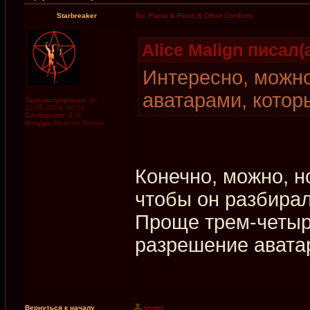
Starbreaker
Re: Flame & Flood & Other Comforts
Alice Malign писал(а
Интересно, можно
аватарами, котор
Зарегистрирован:
Вс
12.09.2004, 00:24
Сообщения:
228
Откуда:
Moscow, Russia
Конечно, можно, н
чтобы он разбира
Проще трем-четыр
разрешение авата
Вернуться к началу