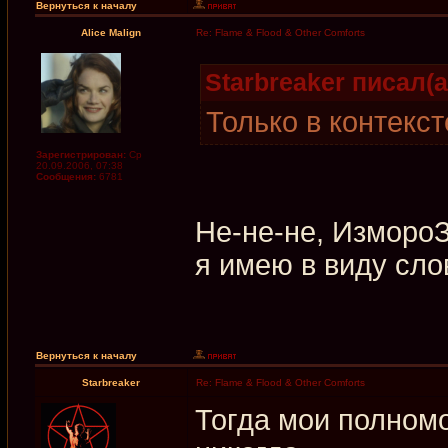
Вернуться к началу
Alice Malign
Re: Flame & Flood & Other Comforts
Starbreaker писал(а
Только в контекст
Зарегистрирован:
Ср
20.09.2006, 07:38
Сообщения:
6781
Не-не-не, ИзмороЗь
я имею в виду сло
Вернуться к началу
Starbreaker
Re: Flame & Flood & Other Comforts
Тогда мои полномо