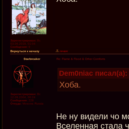
Зарегистрирован:
Вс
03.06.2018, 01:04
Сообщения:
9
Вернуться к началу
Starbreaker
Re: Flame & Flood & Other Comforts
Dem0niac писал(а):
Хоба.
Зарегистрирован:
Вс
12.09.2004, 00:24
Сообщения:
228
Откуда:
Moscow, Russia
Не ну видели чо м
Вселенная стала ч