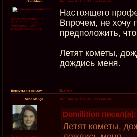
Domilition
Re: Flame & Flood & Other Comforts
Настоящего профе
Зарегистрирован:
Чт
Впрочем, не хочу 
05.11.2009, 17:24
Сообщения:
1946
Откуда:
Новокузнецк
предположить, что
Летят кометы, дож
дождись меня.
Вернуться к началу
Alice Malign
Re: Flame & Flood & Other Comforts
Domilition писал(а):
Летят кометы, до
дождись меня.
Зарегистрирован:
Ср