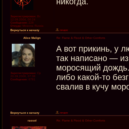
никогда.
Зарегистрирован:
Вс
12.09.2004, 00:24
Сообщения:
228
Откуда:
Moscow, Russia
Вернуться к началу
Alice Malign
Re: Flame & Flood & Other Comforts
А вот прикинь, у 
так написано — и
моросящий дождь. 
Зарегистрирован:
Ср
либо какой-то без
20.09.2006, 07:38
Сообщения:
6781
свалив в кучу мор
Вернуться к началу
rassol
Re: Flame & Flood & Other Comforts