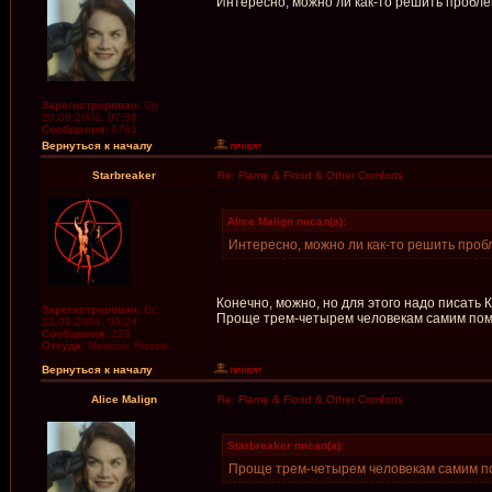
Интересно, можно ли как-то решить пробле
Зарегистрирован:
Ср
20.09.2006, 07:38
Сообщения:
6781
Вернуться к началу
Starbreaker
Re: Flame & Flood & Other Comforts
Alice Malign писал(а):
Интересно, можно ли как-то решить проб
Конечно, можно, но для этого надо писать 
Зарегистрирован:
Вс
Проще трем-четырем человекам самим пом
12.09.2004, 00:24
Сообщения:
228
Откуда:
Moscow, Russia
Вернуться к началу
Alice Malign
Re: Flame & Flood & Other Comforts
Starbreaker писал(а):
Проще трем-четырем человекам самим п