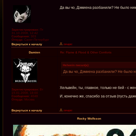
Да вы чо, Дэмиена разбанили? Не было никог
Зарегистрирован:
Пт
31.10.2008, 12:42
Сообщения:
303
Откуда:
Санкт-Петербург
Вернуться к началу
Damien
Re: Flame & Flood & Other Comforts
Helwein писал(а):
Да вы чо, Дэмиена разбанили? Не было ник
Хельвейн, ты, главное, только не бей - с ж
Зарегистрирован:
Вт
15.01.2008, 18:00
И, конечно же, спасибо за отзыв (пусть да
Сообщения:
4048
Откуда:
Москва
Вернуться к началу
Rocky Wolfsson