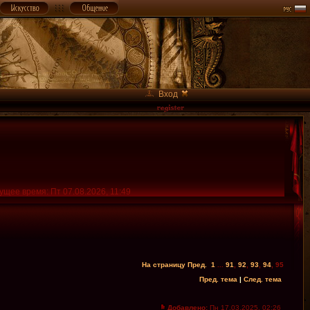
Вход
ущее время: Пт 07.08.2026, 11:49
На страницу
Пред.
1
...
91
,
92
,
93
,
94
,
95
Пред. тема
|
След. тема
Добавлено:
Пн 17.03.2025, 02:26