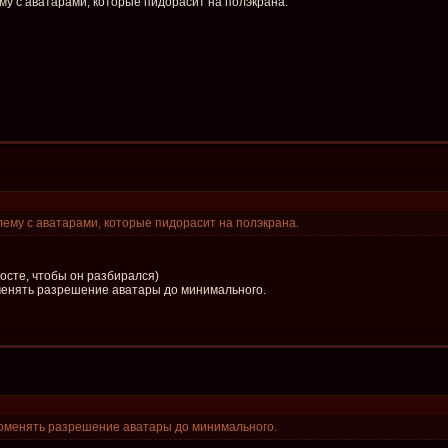
му с аватарами, которые пидорасит на полэкрана.
лему с аватарами, которые пидорасит на полэкрана.
Косте, чтобы он разбирался)
енять разрешение аватары до минимального.
оменять разрешение аватары до минимального.