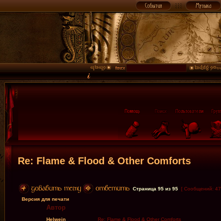
Re: Flame & Flood & Other Comforts
Страница
95
из
95
[ Сообщений: 47
Версия для печати
Автор
Helwein
Re: Flame & Flood & Other Comforts