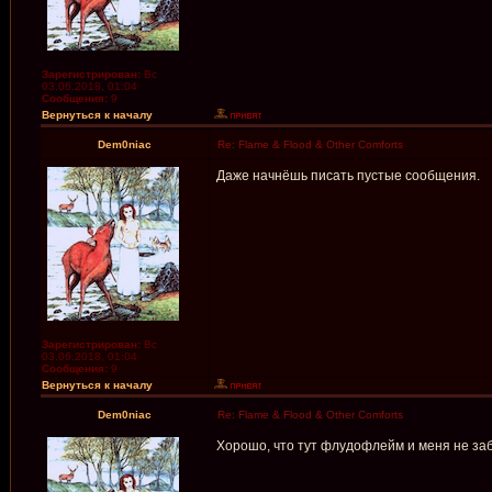
Зарегистрирован:
Вс
03.06.2018, 01:04
Сообщения:
9
Вернуться к началу
Dem0niac
Re: Flame & Flood & Other Comforts
Даже начнёшь писать пустые сообщения.
Зарегистрирован:
Вс
03.06.2018, 01:04
Сообщения:
9
Вернуться к началу
Dem0niac
Re: Flame & Flood & Other Comforts
Хорошо, что тут флудофлейм и меня не заб