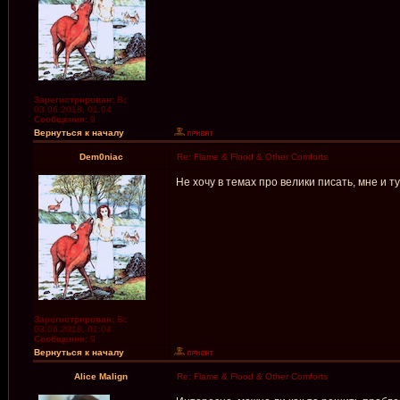
Зарегистрирован:
Вс
03.06.2018, 01:04
Сообщения:
9
Вернуться к началу
Dem0niac
Re: Flame & Flood & Other Comforts
Не хочу в темах про велики писать, мне и т
Зарегистрирован:
Вс
03.06.2018, 01:04
Сообщения:
9
Вернуться к началу
Alice Malign
Re: Flame & Flood & Other Comforts