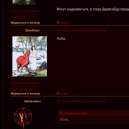
Могут надорваться, и тогда Дарксайду при
Зарегистрирован:
Ср
20.09.2006, 07:38
Сообщения:
6781
Вернуться к началу
Dem0niac
Re: Flame & Flood & Other Comforts
Хоба.
Зарегистрирован:
Вс
03.06.2018, 01:04
Сообщения:
9
Вернуться к началу
Starbreaker
Re: Flame & Flood & Other Comforts
Dem0niac писал(а):
Хоба.