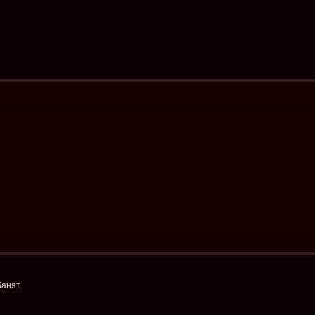
анят.