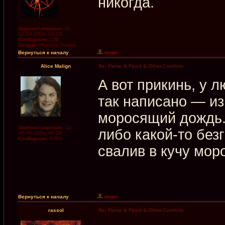
никогда.
Зарегистрирован:
Вс
12.09.2004, 00:24
Сообщения:
228
Откуда:
Moscow, Russia
Вернуться к началу
Alice Malign
Re: Flame & Flood & Other Comforts
А вот прикинь, у 
так написано — и
моросящий дождь. 
Зарегистрирован:
Ср
либо какой-то без
20.09.2006, 07:38
Сообщения:
6781
свалив в кучу мор
Вернуться к началу
rassol
Re: Flame & Flood & Other Comforts