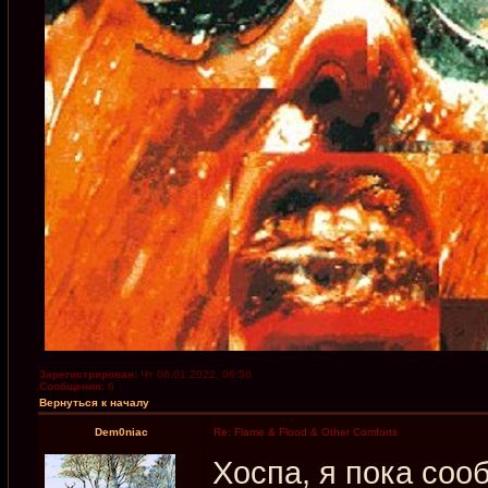
Зарегистрирован:
Чт 06.01.2022, 06:56
Сообщения:
6
Вернуться к началу
Dem0niac
Re: Flame & Flood & Other Comforts
Хоспа, я пока сооб