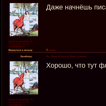
Даже начнёшь пис
Зарегистрирован:
Вс
03.06.2018, 01:04
Сообщения:
9
Вернуться к началу
Dem0niac
Re: Flame & Flood & Other Comforts
Хорошо, что тут ф
Зарегистрирован:
Вс
03.06.2018, 01:04
Сообщения:
9