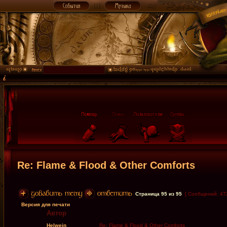
Re: Flame & Flood & Other Comforts
Страница
95
из
95
[ Сообщений: 47
Версия для печати
Автор
Helwein
Re: Flame & Flood & Other Comforts