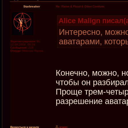
Starbreaker
Re: Flame & Flood & Other Comforts
Alice Malign писал(а
Интересно, можно
аватарами, котор
Зарегистрирован:
Вс
12.09.2004, 00:24
Сообщения:
228
Откуда:
Moscow, Russia
Конечно, можно, н
чтобы он разбира
Проще трем-четыр
разрешение авата
Вернуться к началу