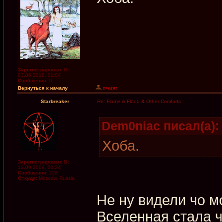
Зарегистрирован:
Вс
03.06.2018, 01:04
Сообщения:
9
Вернуться к началу
Starbreaker
Re: Flame & Flood & Other Comforts
Dem0niac писал(а):
Хоба.
Зарегистрирован:
Вс
12.09.2004, 00:24
Сообщения:
228
Откуда:
Moscow, Russia
Не ну видели чо м
Вселенная стала ч