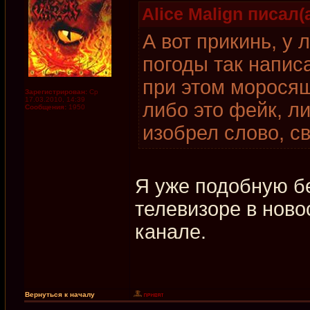
Alice Malign писал(а
А вот прикинь, у
погоды так напис
при этом моросящ
Зарегистрирован:
Ср
17.03.2010, 14:39
либо это фейк, л
Сообщения:
1950
изобрел слово, св
Я уже подобную б
телевизоре в ново
канале.
Вернуться к началу