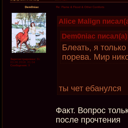
Dem0niac
Re: Flame & Flood & Other Comforts
Alice Malign писал(а
Dem0niac писал(а)
Блеать, я только
порева. Мир ник
Зарегистрирован:
Вс
03.06.2018, 01:04
Сообщения:
9
ты чет ебанулся
Факт. Вопрос тольк
после прочтения