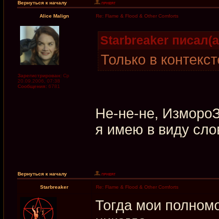
Вернуться к началу
Alice Malign
Re: Flame & Flood & Other Comforts
Starbreaker писал(а
Только в контекст
Зарегистрирован:
Ср
20.09.2006, 07:38
Сообщения:
6781
Не-не-не, ИзмороЗь
я имею в виду сло
Вернуться к началу
Starbreaker
Re: Flame & Flood & Other Comforts
Тогда мои полномо