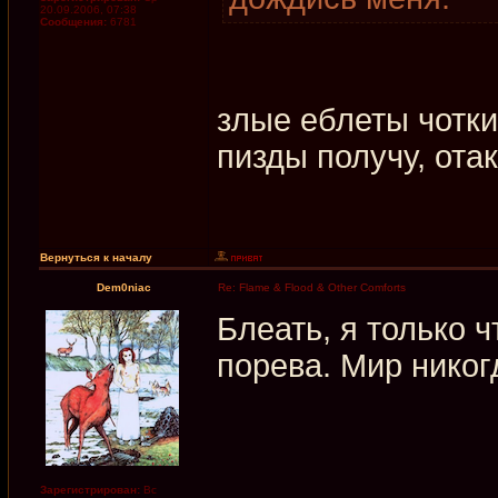
20.09.2006, 07:38
Сообщения:
6781
злые еблеты чотк
пизды получу, ота
Вернуться к началу
Dem0niac
Re: Flame & Flood & Other Comforts
Блеать, я только ч
порева. Мир никог
Зарегистрирован:
Вс