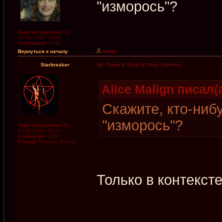
"изморось"?
Зарегистрирован:
Ср
20.09.2006, 07:38
Сообщения:
6781
Вернуться к началу
Starbreaker
Re: Flame & Flood & Other Comforts
Alice Malign писал(а
Скажите, кто-ниб
"изморось"?
Зарегистрирован:
Вс
12.09.2004, 00:24
Сообщения:
228
Откуда:
Moscow, Russia
Только в контекст