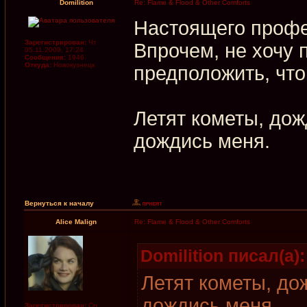
Domilition
Re: Flame & Flood & Other Comforts
Настоящего профе
Зарегистрирован:
Чт
Впрочем, не хочу 
05.11.2009, 17:24
Сообщения:
1946
Откуда:
Новокузнецк
предположить, что
Летят кометы, дож
дождись меня.
Вернуться к началу
Alice Malign
Re: Flame & Flood & Other Comforts
Domilition писал(а):
Летят кометы, до
дождись меня.
Зарегистрирован:
Ср