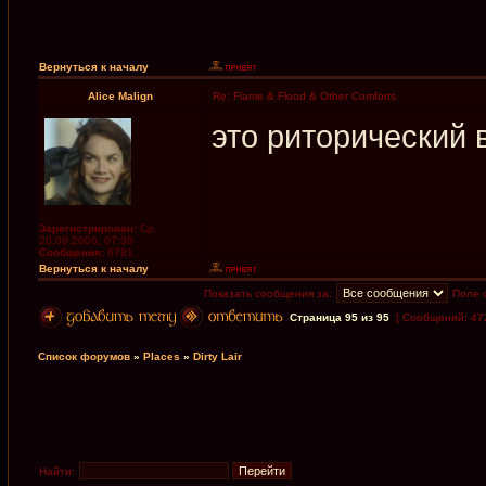
Вернуться к началу
Alice Malign
Re: Flame & Flood & Other Comforts
это риторический 
Зарегистрирован:
Ср
20.09.2006, 07:38
Сообщения:
6781
Вернуться к началу
Показать сообщения за:
Поле 
Страница
95
из
95
[ Сообщений: 47
Список форумов
»
Places
»
Dirty Lair
Найти: