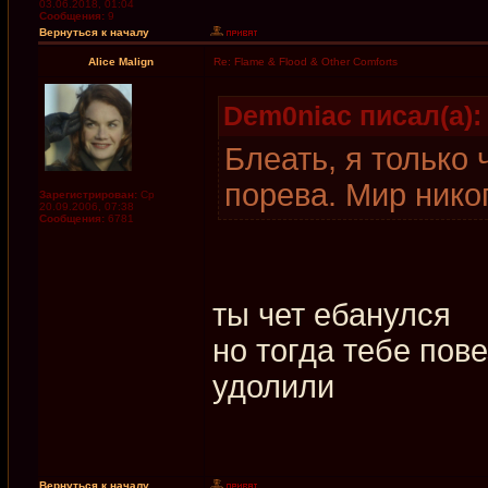
03.06.2018, 01:04
Сообщения:
9
Вернуться к началу
Alice Malign
Re: Flame & Flood & Other Comforts
Dem0niac писал(а):
Блеать, я только 
порева. Мир нико
Зарегистрирован:
Ср
20.09.2006, 07:38
Сообщения:
6781
ты чет ебанулся
но тогда тебе пов
удолили
Вернуться к началу