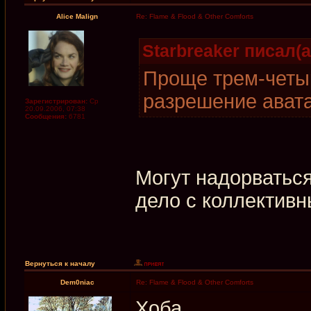
Alice Malign
Re: Flame & Flood & Other Comforts
Starbreaker писал(а
Проще трем-четы
разрешение ават
Зарегистрирован:
Ср
20.09.2006, 07:38
Сообщения:
6781
Могут надорваться
дело с коллектив
Вернуться к началу
Dem0niac
Re: Flame & Flood & Other Comforts
Хоба.