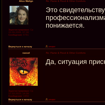
Alice Malign
Re: Flame & Flood & Other Comforts
Это свидетельству
профессионализма
понижается.
Зарегистрирован:
Ср
20.09.2006, 07:38
Сообщения:
6781
Вернуться к началу
rassol
Re: Flame & Flood & Other Comforts
Да, ситуация прис
Зарегистрирован:
Ср
17.03.2010, 14:39
Сообщения:
1950
Вернуться к началу