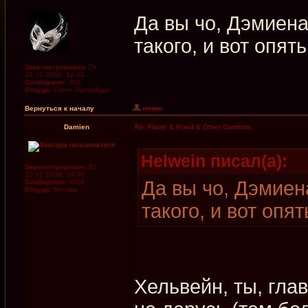
Да вы чо, Дэмиен
такого, и вот опять
Зарегистрирован:
Пт
31.10.2008, 12:42
Сообщения:
303
Откуда:
Санкт-Петербург
Вернуться к началу
Damien
Re: Flame & Flood & Other Comforts
Helwein писал(а):
Зарегистрирован:
Вт
15.01.2008, 18:00
Да вы чо, Дэмиен
Сообщения:
4048
Откуда:
Москва
такого, и вот опят
Хельвейн, ты, гла