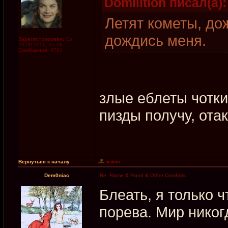
Domilition писал(а):
Летят кометы, до
дождись меня.
Зарегистрирован:
Ср
20.09.2006, 07:38
Сообщения:
6781
злые еблеты чотк
пизды получу, ота
Вернуться к началу
Dem0niac
Re: Flame & Flood & Other Comforts
Блеать, я только ч
порева. Мир никог