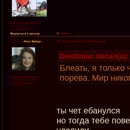
Зарегистрирован:
Вс
03.06.2018, 01:04
Сообщения:
9
Вернуться к началу
Alice Malign
Re: Flame & Flood & Other Comforts
Dem0niac писал(а):
Блеать, я только 
порева. Мир нико
Зарегистрирован:
Ср
20.09.2006, 07:38
Сообщения:
6781
ты чет ебанулся
но тогда тебе пов