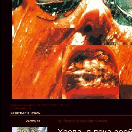
Зарегистрирован:
Чт 06.01.2022, 06:56
Сообщения:
6
Вернуться к началу
Dem0niac
Re: Flame & Flood & Other Comforts
Хоспа, я пока сооб