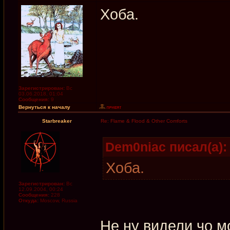
Хоба.
Зарегистрирован:
Вс
03.06.2018, 01:04
Сообщения:
9
Вернуться к началу
Starbreaker
Re: Flame & Flood & Other Comforts
Dem0niac писал(а):
Хоба.
Зарегистрирован:
Вс
12.09.2004, 00:24
Сообщения:
228
Откуда:
Moscow, Russia
Не ну видели чо м