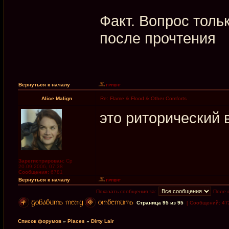
Факт. Вопрос тольк
после прочтения
Вернуться к началу
Alice Malign
Re: Flame & Flood & Other Comforts
это риторический 
Зарегистрирован:
Ср
20.09.2006, 07:38
Сообщения:
6781
Вернуться к началу
Показать сообщения за:
Поле 
Страница
95
из
95
[ Сообщений: 47
Список форумов
»
Places
»
Dirty Lair