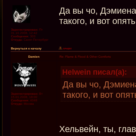
Да вы чо, Дэмиен
такого, и вот опять
Зарегистрирован:
Пт
31.10.2008, 12:42
Сообщения:
303
Откуда:
Санкт-Петербург
Вернуться к началу
Damien
Re: Flame & Flood & Other Comforts
Helwein писал(а):
Да вы чо, Дэмиен
такого, и вот опят
Зарегистрирован:
Вт
15.01.2008, 18:00
Сообщения:
4048
Откуда:
Москва
Хельвейн, ты, гла