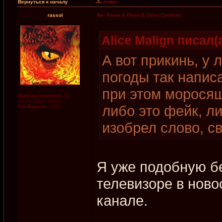
Вернуться к началу
rassol
Re: Flame & Flood & Other Comforts
Alice Malign писал(а
А вот прикинь, у
погоды так напис
при этом моросящ
Зарегистрирован:
Ср
17.03.2010, 14:39
либо это фейк, л
Сообщения:
1950
изобрел слово, св
Я уже подобную б
телевизоре в ново
канале.