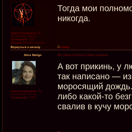
Тогда мои полномо
никогда.
Зарегистрирован:
Вс
12.09.2004, 00:24
Сообщения:
228
Откуда:
Moscow, Russia
Вернуться к началу
Alice Malign
Re: Flame & Flood & Other Comforts
А вот прикинь, у 
так написано — и
моросящий дождь. 
Зарегистрирован:
Ср
либо какой-то без
20.09.2006, 07:38
Сообщения:
6781
свалив в кучу мор