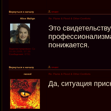
Вернуться к началу
Alice Malign
Re: Flame & Flood & Other Comforts
Это свидетельству
профессионализма
понижается.
Зарегистрирован:
Ср
20.09.2006, 07:38
Сообщения:
6781
Вернуться к началу
rassol
Re: Flame & Flood & Other Comforts
Да, ситуация прис