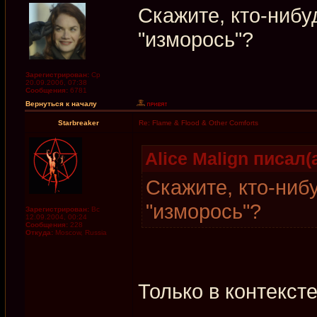
Скажите, кто-нибу
"изморось"?
Зарегистрирован:
Ср
20.09.2006, 07:38
Сообщения:
6781
Вернуться к началу
Starbreaker
Re: Flame & Flood & Other Comforts
Alice Malign писал(а
Скажите, кто-ниб
"изморось"?
Зарегистрирован:
Вс
12.09.2004, 00:24
Сообщения:
228
Откуда:
Moscow, Russia
Только в контекст