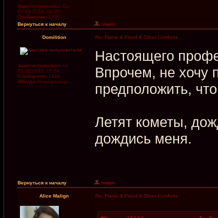
Зарегистрирован:
Ср
17.03.2010, 14:39
Сообщения:
1950
Вернуться к началу
Domilition
Re: Flame & Flood & Other Comforts
Настоящего профе
Зарегистрирован:
Чт
Впрочем, не хочу 
05.11.2009, 17:24
Сообщения:
1946
Откуда:
Новокузнецк
предположить, что
Летят кометы, дож
дождись меня.
Вернуться к началу
Alice Malign
Re: Flame & Flood & Other Comforts