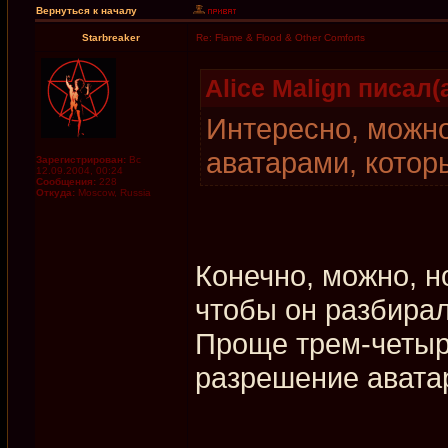
Вернуться к началу
Starbreaker
Re: Flame & Flood & Other Comforts
Alice Malign писал(а
Интересно, можно
аватарами, котор
Зарегистрирован:
Вс
12.09.2004, 00:24
Сообщения:
228
Откуда:
Moscow, Russia
Конечно, можно, н
чтобы он разбира
Проще трем-четыр
разрешение авата