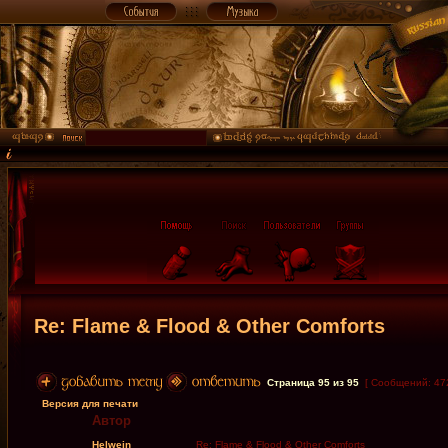
Re: Flame & Flood & Other Comforts
Страница
95
из
95
[ Сообщений: 47
Версия для печати
Автор
Helwein
Re: Flame & Flood & Other Comforts