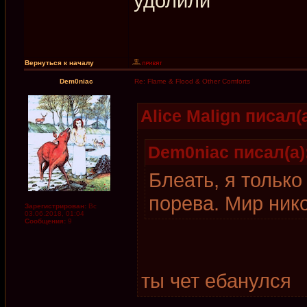
удолили
Вернуться к началу
Dem0niac
Re: Flame & Flood & Other Comforts
Alice Malign писал(а
Dem0niac писал(а)
Блеать, я только
порева. Мир ник
Зарегистрирован:
Вс
03.06.2018, 01:04
Сообщения:
9
ты чет ебанулся