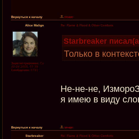
Вернуться к началу
Alice Malign
Re: Flame & Flood & Other Comforts
Starbreaker писал(а
Только в контекст
Зарегистрирован:
Ср
20.09.2006, 07:38
Сообщения:
6781
Не-не-не, ИзмороЗь
я имею в виду сло
Вернуться к началу
Starbreaker
Re: Flame & Flood & Other Comforts