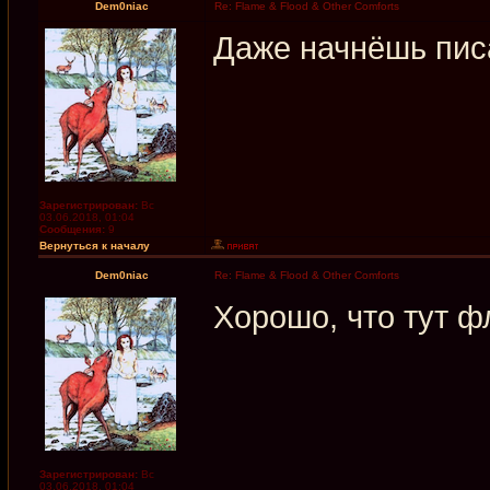
Dem0niac
Re: Flame & Flood & Other Comforts
Даже начнёшь пис
Зарегистрирован:
Вс
03.06.2018, 01:04
Сообщения:
9
Вернуться к началу
Dem0niac
Re: Flame & Flood & Other Comforts
Хорошо, что тут ф
Зарегистрирован:
Вс
03.06.2018, 01:04