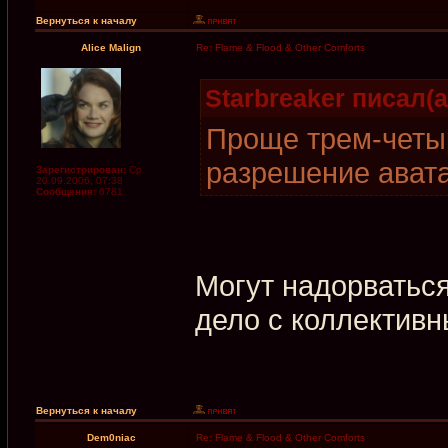
Вернуться к началу
Alice Malign
Re: Flame & Flood & Other Comforts
Starbreaker писал(а
Проще трем-четы
разрешение ават
Зарегистрирован:
Ср
20.09.2006, 07:38
Сообщения:
6781
Могут надорваться
дело с коллектив
Вернуться к началу
Dem0niac
Re: Flame & Flood & Other Comforts