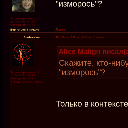
"изморось"?
Зарегистрирован:
Ср
20.09.2006, 07:38
Сообщения:
6781
Вернуться к началу
Starbreaker
Re: Flame & Flood & Other Comforts
Alice Malign писал(а
Скажите, кто-ниб
"изморось"?
Зарегистрирован:
Вс
12.09.2004, 00:24
Сообщения:
228
Откуда:
Moscow, Russia
Только в контекст