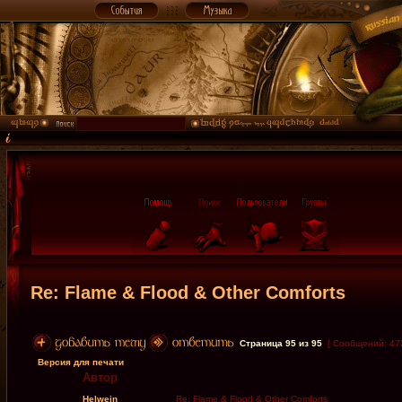
Re: Flame & Flood & Other Comforts
Страница
95
из
95
[ Сообщений: 47
Версия для печати
Автор
Helwein
Re: Flame & Flood & Other Comforts