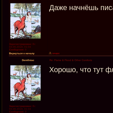
Даже начнёшь пис
Зарегистрирован:
Вс
03.06.2018, 01:04
Сообщения:
9
Вернуться к началу
Dem0niac
Re: Flame & Flood & Other Comforts
Хорошо, что тут ф
Зарегистрирован:
Вс
03.06.2018, 01:04
Сообщения:
9