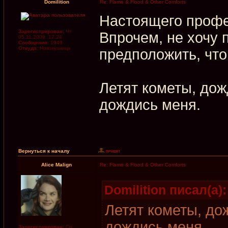
Domilition
Re: Flame & Flood & Other Comforts
Настоящего профе
Зарегистрирован:
Чт
Впрочем, не хочу 
05.11.2009, 17:24
Сообщения:
1946
Откуда:
Новокузнецк
предположить, что
Летят кометы, дож
дождись меня.
Вернуться к началу
Alice Malign
Re: Flame & Flood & Other Comforts
Domilition писал(а):
Летят кометы, до
дождись меня.
Зарегистрирован:
Ср