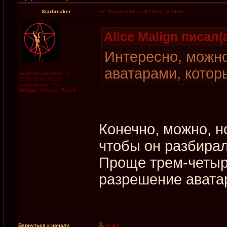
Starbreaker
Re: Flame & Flood & Other Comforts
Alice Malign писал(а
Интересно, можно
аватарами, котор
Зарегистрирован:
Вс
12.09.2004, 00:24
Сообщения:
228
Откуда:
Moscow, Russia
Конечно, можно, н
чтобы он разбира
Проще трем-четыр
разрешение авата
Вернуться к началу