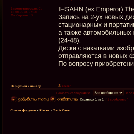
IHSAHN (ex Emperor) The
Зарегистрирован:
Ср
18.08.2010, 07:18
Запись на 2-ух новых д
Сообщения:
39
стационарных и портати
а также автомобильных 
(24-48).
Диски с накатками изо
отправляются в новых ф
По вопросу приобретени
Вернуться к началу
Показать сообщения за:
Поле 
Страница
1
из
1
[ 1 сообщение ]
Список форумов
»
Places
»
Trade Cave