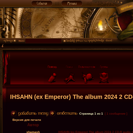
IHSAHN (ex Emperor) The album 2024 2 CD-
Страница
1
из
1
[ 1 сообщение ]
Версия для печати
Автор
shamash
IHSAHN (ex Emperor) The album 2024 2 CD-R audio + 