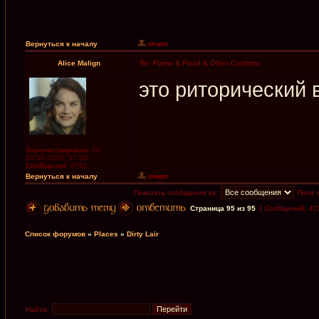
Вернуться к началу
Alice Malign
Re: Flame & Flood & Other Comforts
это риторический 
Зарегистрирован:
Ср
20.09.2006, 07:38
Сообщения:
6781
Вернуться к началу
Показать сообщения за:
Поле 
Страница
95
из
95
[ Сообщений: 47
Список форумов
»
Places
»
Dirty Lair
Найти: