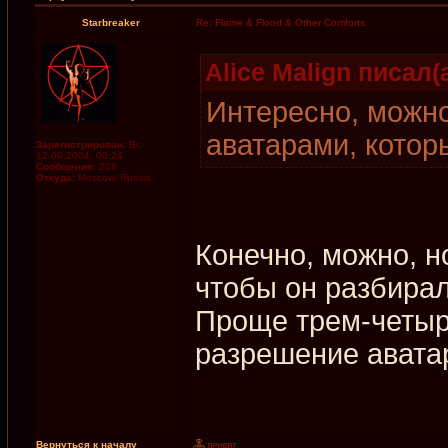
Starbreaker
Re: Flame & Flood & Other Comforts
Alice Malign писал(а
Интересно, можно
аватарами, котор
Зарегистрирован:
Вс
12.09.2004, 00:24
Сообщения:
228
Откуда:
Moscow, Russia
Конечно, можно, н
чтобы он разбира
Проще трем-четыр
разрешение авата
Вернуться к началу