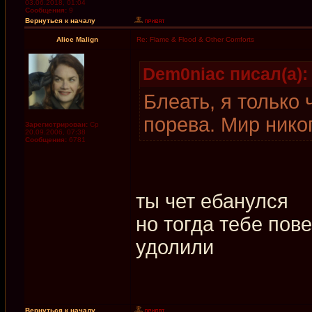
03.06.2018, 01:04
Сообщения:
9
Вернуться к началу
Alice Malign
Re: Flame & Flood & Other Comforts
Dem0niac писал(а):
Блеать, я только 
порева. Мир нико
Зарегистрирован:
Ср
20.09.2006, 07:38
Сообщения:
6781
ты чет ебанулся
но тогда тебе пов
удолили
Вернуться к началу