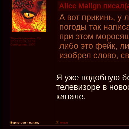
Alice Malign писал(а
А вот прикинь, у
погоды так напис
при этом моросящ
Зарегистрирован:
Ср
17.03.2010, 14:39
либо это фейк, л
Сообщения:
1950
изобрел слово, св
Я уже подобную б
телевизоре в ново
канале.
Вернуться к началу