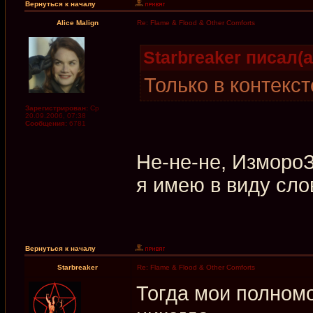
Вернуться к началу
Alice Malign
Re: Flame & Flood & Other Comforts
Starbreaker писал(а
Только в контекст
Зарегистрирован:
Ср
20.09.2006, 07:38
Сообщения:
6781
Не-не-не, ИзмороЗь
я имею в виду сло
Вернуться к началу
Starbreaker
Re: Flame & Flood & Other Comforts
Тогда мои полномо