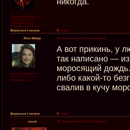
никогда.
Зарегистрирован:
Вс
12.09.2004, 00:24
Сообщения:
228
Откуда:
Moscow, Russia
Вернуться к началу
Alice Malign
Re: Flame & Flood & Other Comforts
А вот прикинь, у 
так написано — и
моросящий дождь. 
Зарегистрирован:
Ср
либо какой-то без
20.09.2006, 07:38
Сообщения:
6781
свалив в кучу мор
Вернуться к началу
rassol
Re: Flame & Flood & Other Comforts