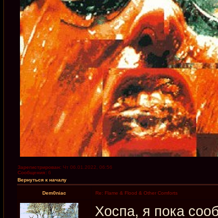
Зарегистрирован:
Чт 06.01.2022, 06:56
Сообщения:
6
Вернуться к началу
Dem0niac
Re: Flame & Flood & Other Comforts
Хоспа, я пока сооб