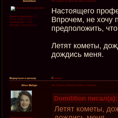
Domilition
Re: Flame & Flood & Other Comforts
Настоящего профе
Зарегистрирован:
Чт
Впрочем, не хочу 
05.11.2009, 17:24
Сообщения:
1946
Откуда:
Новокузнецк
предположить, что
Летят кометы, дож
дождись меня.
Вернуться к началу
Alice Malign
Re: Flame & Flood & Other Comforts
Domilition писал(а):
Летят кометы, до
дождись меня.
Зарегистрирован:
Ср