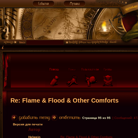
Re: Flame & Flood & Other Comforts
Страница
95
из
95
[ Сообщений: 47
Версия для печати
Автор
Helwein
Re: Flame & Flood & Other Comforts