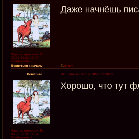
Даже начнёшь пис
Зарегистрирован:
Вс
03.06.2018, 01:04
Сообщения:
9
Вернуться к началу
Dem0niac
Re: Flame & Flood & Other Comforts
Хорошо, что тут ф
Зарегистрирован:
Вс
03.06.2018, 01:04
Сообщения:
9