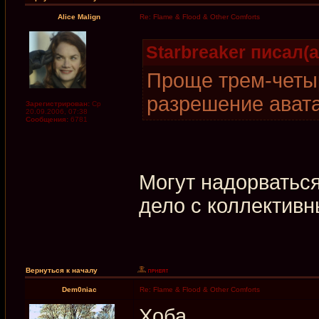
Alice Malign
Re: Flame & Flood & Other Comforts
Starbreaker писал(а
Проще трем-четы
разрешение ават
Зарегистрирован:
Ср
20.09.2006, 07:38
Сообщения:
6781
Могут надорваться
дело с коллектив
Вернуться к началу
Dem0niac
Re: Flame & Flood & Other Comforts
Хоба.