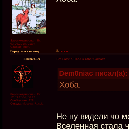
Зарегистрирован:
Вс
03.06.2018, 01:04
Сообщения:
9
Вернуться к началу
Starbreaker
Re: Flame & Flood & Other Comforts
Dem0niac писал(а):
Хоба.
Зарегистрирован:
Вс
12.09.2004, 00:24
Сообщения:
228
Откуда:
Moscow, Russia
Не ну видели чо м
Вселенная стала ч