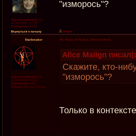
"изморось"?
Зарегистрирован:
Ср
20.09.2006, 07:38
Сообщения:
6781
Вернуться к началу
Starbreaker
Re: Flame & Flood & Other Comforts
Alice Malign писал(а
Скажите, кто-ниб
"изморось"?
Зарегистрирован:
Вс
12.09.2004, 00:24
Сообщения:
228
Откуда:
Moscow, Russia
Только в контекст