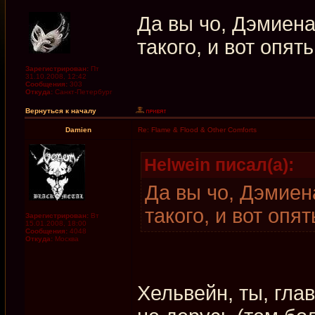
Да вы чо, Дэмиен
такого, и вот опять
Зарегистрирован:
Пт
31.10.2008, 12:42
Сообщения:
303
Откуда:
Санкт-Петербург
Вернуться к началу
Damien
Re: Flame & Flood & Other Comforts
Helwein писал(а):
Да вы чо, Дэмиен
такого, и вот опят
Зарегистрирован:
Вт
15.01.2008, 18:00
Сообщения:
4048
Откуда:
Москва
Хельвейн, ты, гла