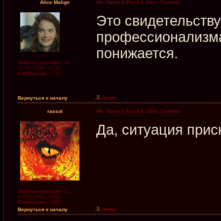
Alice Malign
Re: Flame & Flood & Other Comforts
Это свидетельству
профессионализма
понижается.
Зарегистрирован:
Ср
20.09.2006, 07:38
Сообщения:
6781
Вернуться к началу
rassol
Re: Flame & Flood & Other Comforts
Да, ситуация прис
Зарегистрирован:
Ср
17.03.2010, 14:39
Сообщения:
1950
Вернуться к началу