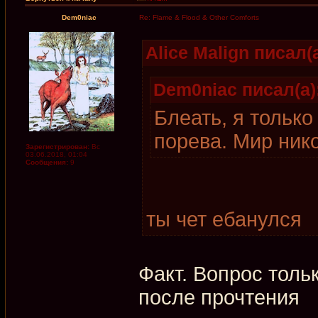
Dem0niac
Re: Flame & Flood & Other Comforts
Alice Malign писал(а
Dem0niac писал(а)
Блеать, я только
порева. Мир ник
Зарегистрирован:
Вс
03.06.2018, 01:04
Сообщения:
9
ты чет ебанулся
Факт. Вопрос тольк
после прочтения