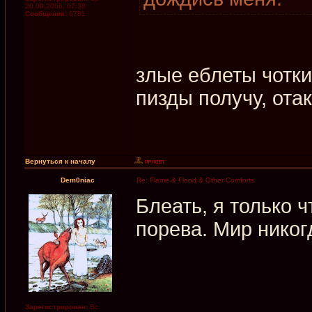
20.09.2006, 07:38
Сообщения:
6781
злые еблеты чотк
пизды получу, ота
Вернуться к началу
Dem0niac
Re: Flame & Flood & Other Comforts
Блеать, я только ч
порева. Мир никог
Зарегистрирован:
Вс