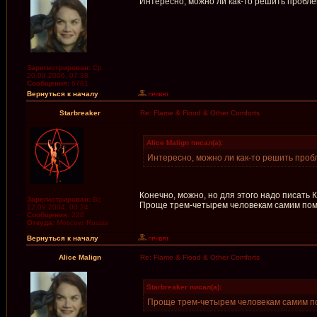
Интересно, можно ли как-то решить пробле
Зарегистрирован:
Ср
20.09.2006, 07:38
Сообщения:
6781
Вернуться к началу
Starbreaker
Re: Flame & Flood & Other Comforts
Alice Malign писал(а):
Интересно, можно ли как-то решить проб
Конечно, можно, но для этого надо писать 
Зарегистрирован:
Вс
Проще трем-четырем человекам самим пом
12.09.2004, 00:24
Сообщения:
228
Откуда:
Moscow, Russia
Вернуться к началу
Alice Malign
Re: Flame & Flood & Other Comforts
Starbreaker писал(а):
Проще трем-четырем человекам самим п