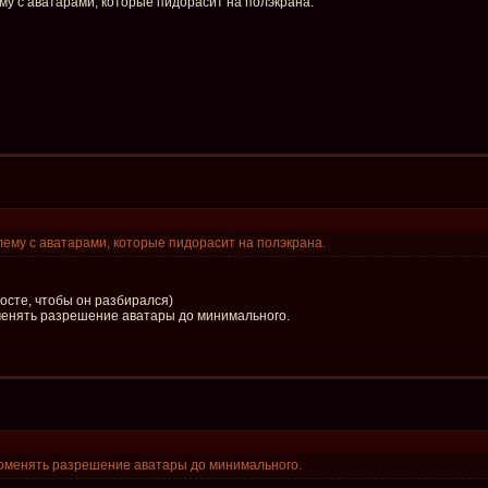
му с аватарами, которые пидорасит на полэкрана.
лему с аватарами, которые пидорасит на полэкрана.
Косте, чтобы он разбирался)
енять разрешение аватары до минимального.
оменять разрешение аватары до минимального.