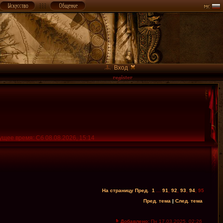
Вход
ущее время: Сб 08.08.2026, 15:14
На страницу
Пред.
1
...
91
,
92
,
93
,
94
,
95
Пред. тема
|
След. тема
Добавлено:
Пн 17.03.2025, 02:26