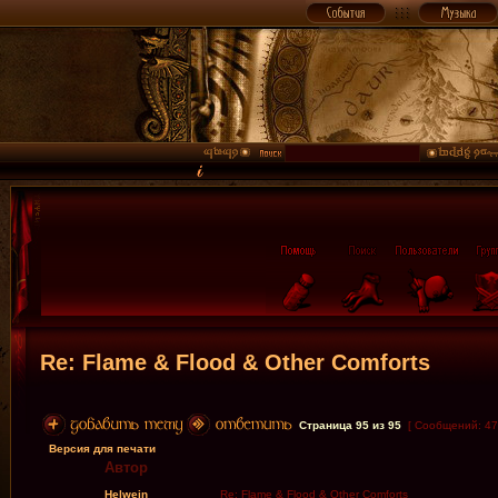
Re: Flame & Flood & Other Comforts
Страница
95
из
95
[ Сообщений: 47
Версия для печати
Автор
Helwein
Re: Flame & Flood & Other Comforts