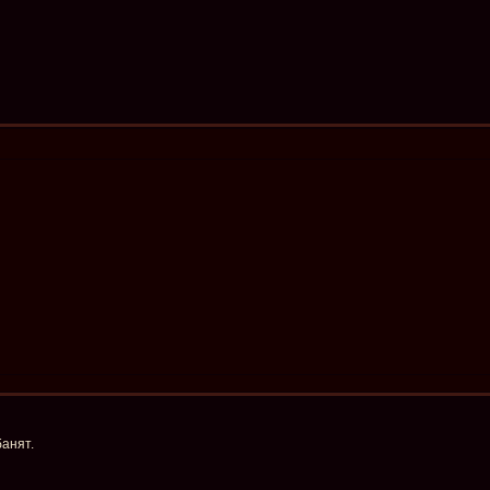
анят.