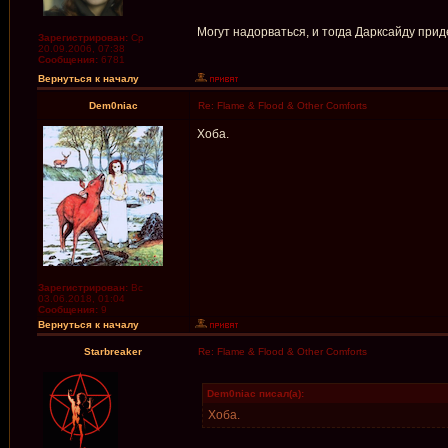
Могут надорваться, и тогда Дарксайду при
Зарегистрирован:
Ср
20.09.2006, 07:38
Сообщения:
6781
Вернуться к началу
Dem0niac
Re: Flame & Flood & Other Comforts
Хоба.
Зарегистрирован:
Вс
03.06.2018, 01:04
Сообщения:
9
Вернуться к началу
Starbreaker
Re: Flame & Flood & Other Comforts
Dem0niac писал(а):
Хоба.