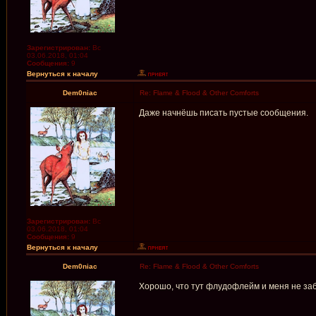
Зарегистрирован:
Вс
03.06.2018, 01:04
Сообщения:
9
Вернуться к началу
Dem0niac
Re: Flame & Flood & Other Comforts
Даже начнёшь писать пустые сообщения.
Зарегистрирован:
Вс
03.06.2018, 01:04
Сообщения:
9
Вернуться к началу
Dem0niac
Re: Flame & Flood & Other Comforts
Хорошо, что тут флудофлейм и меня не заб