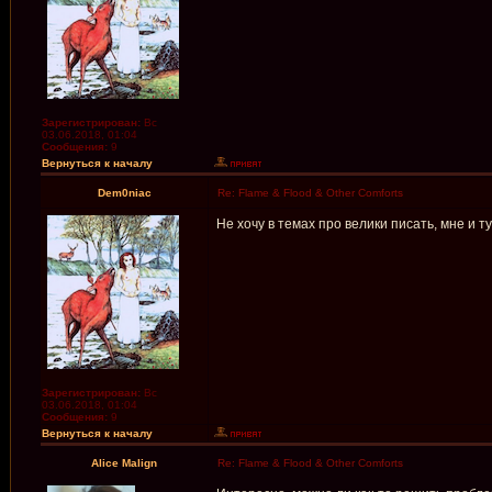
Зарегистрирован:
Вс
03.06.2018, 01:04
Сообщения:
9
Вернуться к началу
Dem0niac
Re: Flame & Flood & Other Comforts
Не хочу в темах про велики писать, мне и т
Зарегистрирован:
Вс
03.06.2018, 01:04
Сообщения:
9
Вернуться к началу
Alice Malign
Re: Flame & Flood & Other Comforts