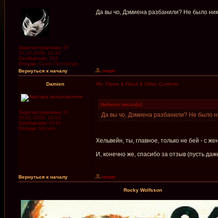
Да вы чо, Дэмиена разбанили? Не было никог
Зарегистрирован:
Пт
31.10.2008, 12:42
Сообщения:
303
Откуда:
Санкт-Петербург
Вернуться к началу
Damien
Re: Flame & Flood & Other Comforts
Helwein писал(а):
Зарегистрирован:
Вт
Да вы чо, Дэмиена разбанили? Не было ник
15.01.2008, 18:00
Сообщения:
4048
Откуда:
Москва
Хельвейн, ты, главное, только не бей - с ж
И, конечно же, спасибо за отзыв (пусть да
Вернуться к началу
Rocky Wolfsson