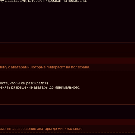
му с аватарами, которые пидорасит на полэкрана.
лему с аватарами, которые пидорасит на полэкрана.
Косте, чтобы он разбирался)
енять разрешение аватары до минимального.
оменять разрешение аватары до минимального.