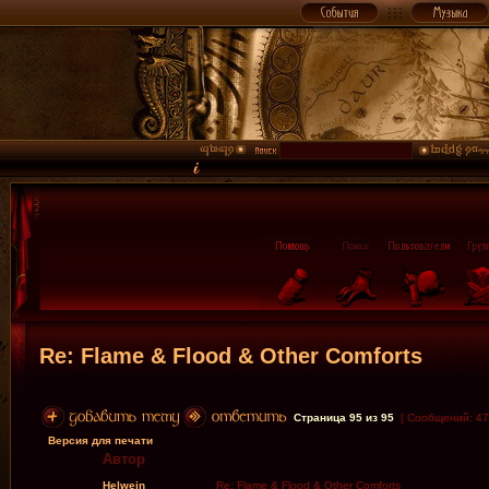
Re: Flame & Flood & Other Comforts
Страница
95
из
95
[ Сообщений: 47
Версия для печати
Автор
Helwein
Re: Flame & Flood & Other Comforts