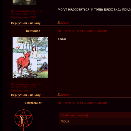
Могут надорваться, и тогда Дарксайду при
Зарегистрирован:
Ср
20.09.2006, 07:38
Сообщения:
6781
Вернуться к началу
Dem0niac
Re: Flame & Flood & Other Comforts
Хоба.
Зарегистрирован:
Вс
03.06.2018, 01:04
Сообщения:
9
Вернуться к началу
Starbreaker
Re: Flame & Flood & Other Comforts
Dem0niac писал(а):
Хоба.