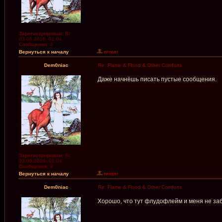
Зарегистрирован:
Вс
03.06.2018, 01:04
Сообщения:
9
Вернуться к началу
Dem0niac
Re: Flame & Flood & Other Comforts
Даже начнёшь писать пустые сообщения.
Зарегистрирован:
Вс
03.06.2018, 01:04
Сообщения:
9
Вернуться к началу
Dem0niac
Re: Flame & Flood & Other Comforts
Хорошо, что тут флудофлейм и меня не заб