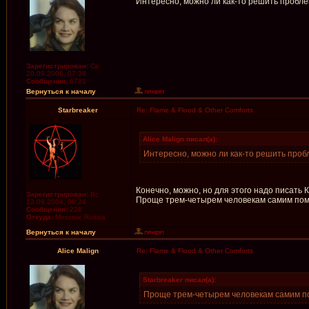
Интересно, можно ли как-то решить пробле
Зарегистрирован:
Ср
20.09.2006, 07:38
Сообщения:
6781
Вернуться к началу
Starbreaker
Re: Flame & Flood & Other Comforts
Alice Malign писал(а):
Интересно, можно ли как-то решить проб
Конечно, можно, но для этого надо писать 
Зарегистрирован:
Вс
Проще трем-четырем человекам самим пом
12.09.2004, 00:24
Сообщения:
228
Откуда:
Moscow, Russia
Вернуться к началу
Alice Malign
Re: Flame & Flood & Other Comforts
Starbreaker писал(а):
Проще трем-четырем человекам самим п