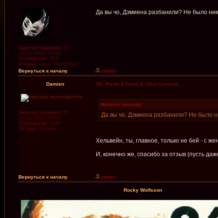
Да вы чо, Дэмиена разбанили? Не было никог
Зарегистрирован:
Пт
31.10.2008, 12:42
Сообщения:
303
Откуда:
Санкт-Петербург
Вернуться к началу
Damien
Re: Flame & Flood & Other Comforts
Helwein писал(а):
Зарегистрирован:
Вт
Да вы чо, Дэмиена разбанили? Не было ник
15.01.2008, 18:00
Сообщения:
4048
Откуда:
Москва
Хельвейн, ты, главное, только не бей - с ж
И, конечно же, спасибо за отзыв (пусть да
Вернуться к началу
Rocky Wolfsson