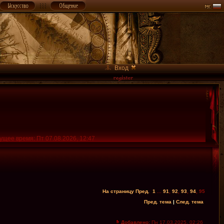
Вход
ущее время: Пт 07.08.2026, 12:47
На страницу
Пред.
1
...
91
,
92
,
93
,
94
,
95
Пред. тема
|
След. тема
Добавлено:
Пн 17.03.2025, 02:26