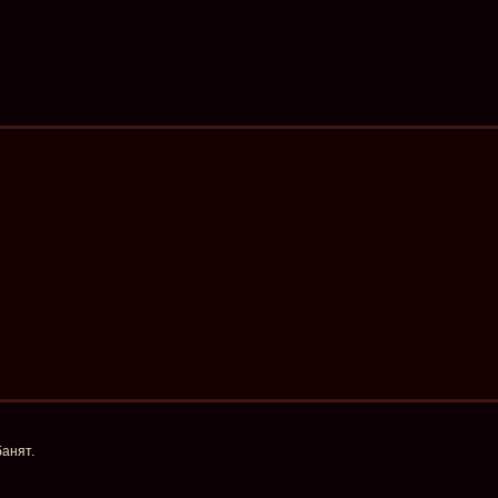
анят.