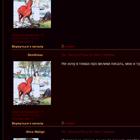
Зарегистрирован:
Вс
03.06.2018, 01:04
Сообщения:
9
Вернуться к началу
Dem0niac
Re: Flame & Flood & Other Comforts
Не хочу в темах про велики писать, мне и т
Зарегистрирован:
Вс
03.06.2018, 01:04
Сообщения:
9
Вернуться к началу
Alice Malign
Re: Flame & Flood & Other Comforts