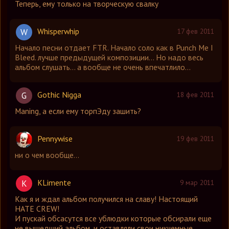
Теперь, ему только на творческую свалку
Whisperwhip
W
17 фев 2011
Начало песни отдает FTR. Начало соло как в Punch Me I
Bleed. лучше предыдущей композиции... Но надо весь
альбом слушать... а вообще не очень впечатлило...
Gothic Nigga
G
18 фев 2011
Maning, а если ему торпЭду зашить?
Pennywise
19 фев 2011
ни о чем вообще...
KLimente
K
9 мар 2011
Как я и ждал альбом получился на славу! Настоящий
HATE CREW!
И пускай обсасутся все ублюдки которые обсирали еще
не вышедший альбом, и оставляли свои никчемные