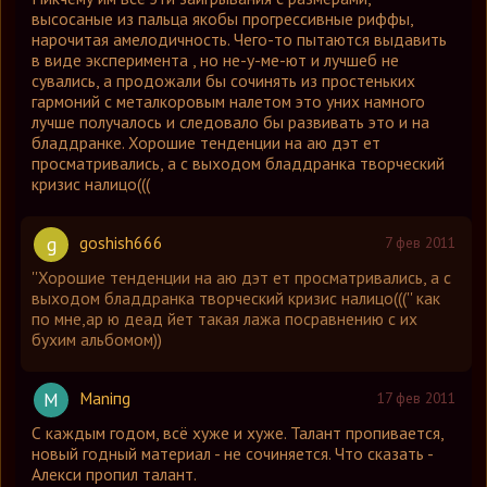
высосаные из пальца якобы прогрессивные риффы,
нарочитая амелодичность. Чего-то пытаются выдавить
в виде эксперимента , но не-у-ме-ют и лучшеб не
сувались, а продожали бы сочинять из простеньких
гармоний с металкоровым налетом это уних намного
лучше получалось и следовало бы развивать это и на
бладдранке. Хорошие тенденции на аю дэт ет
просматривались, а с выходом бладдранка творческий
кризис налицо(((
goshish666
g
7 фев 2011
''Хорошие тенденции на аю дэт ет просматривались, а с
выходом бладдранка творческий кризис налицо((('' как
по мне,ар ю деад йет такая лажа посравнению с их
бухим альбомом))
Maniпg
M
17 фев 2011
С каждым годом, всё хуже и хуже. Талант пропивается,
новый годный материал - не сочиняется. Что сказать -
Алекси пропил талант.