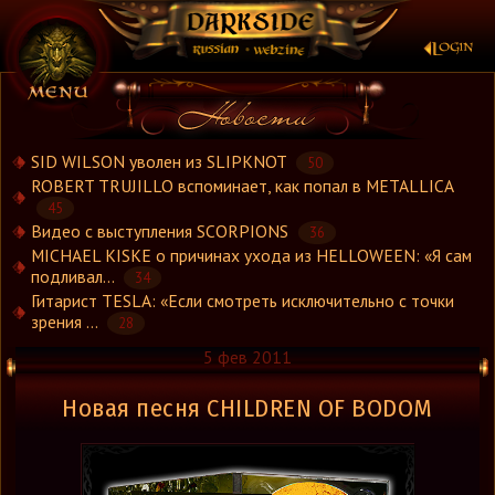
×
SID WILSON уволен из SLIPKNOT
50
ROBERT TRUJILLO вспоминает, как попал в METALLICA
45
Новости
Видео с выступления SCORPIONS
36
Новости.Рус
MICHAEL KISKE о причинах ухода из HELLOWEEN: «Я сам
Видео
подливал...
34
Гитарист TESLA: «Если смотреть исключительно с точки
Концерты
зрения ...
28
Репортажи
5 фев 2011
Группы
Рецензии
Новая песня CHILDREN OF BODOM
Интервью
Стили