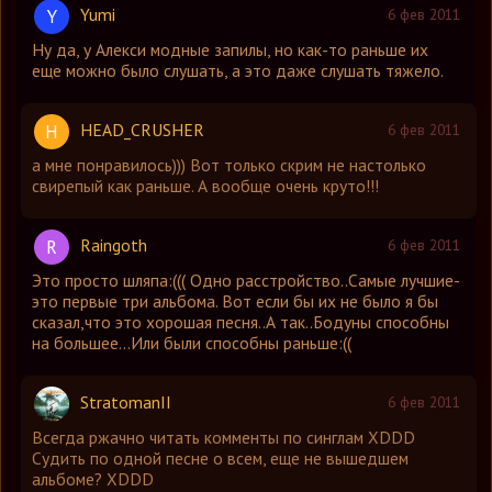
Yumi
Y
6 фев 2011
Ну да, у Алекси модные запилы, но как-то раньше их
еще можно было слушать, а это даже слушать тяжело.
HEAD_CRUSHER
H
6 фев 2011
а мне понравилось))) Вот только скрим не настолько
свирепый как раньше. А вообще очень круто!!!
Raingoth
R
6 фев 2011
Это просто шляпа:((( Одно расстройство..Самые лучшие-
это первые три альбома. Вот если бы их не было я бы
сказал,что это хорошая песня..А так..Бодуны способны
на большее...Или были способны раньше:((
StratomanII
6 фев 2011
Всегда ржачно читать комменты по синглам XDDD
Судить по одной песне о всем, еще не вышедшем
альбоме? XDDD