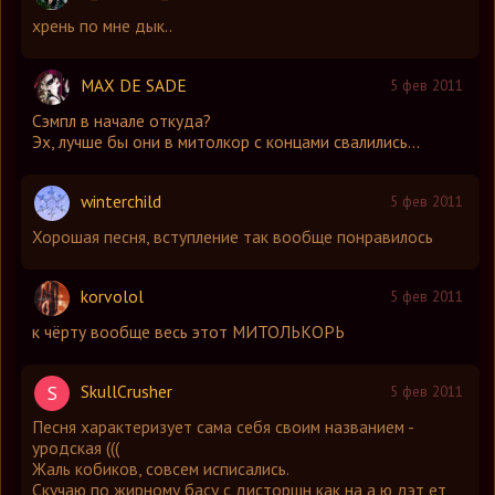
хрень по мне дык..
MAX DE SADE
5 фев 2011
Сэмпл в начале откуда?
Эх, лучше бы они в митолкор с концами свалились...
winterchild
5 фев 2011
Хорошая песня, вступление так вообще понравилось
korvolol
5 фев 2011
к чёрту вообще весь этот МИТОЛЬКОРЬ
SkullCrusher
S
5 фев 2011
Песня характеризует сама себя своим названием -
уродская (((
Жаль кобиков, совсем исписались.
Скучаю по жирному басу с дисторшн как на а ю дэт ет