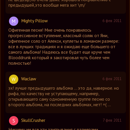
предыдушей,это вообще мега хит \m/
Mighty Pillow
M
6 фев 2011
Офигенная песня! Мне очень понравилось
прогрессивное вступление, классный соляк от Яни,
офигенное соло от Алекси, куплеты в ломаном размере:
все в лучших традициях и я ожидаю еще большего от
самого альбома! Надеюсь все будет еще круче чем
Blooddrunk который я закотировал чуть более чем
полностью!
Waclaw
W
6 фев 2011
эх! лучше предыдущего альбома ... это да, наверное. но
рифа, по качеству не уступающему, например,
открывающего саму одноименную группе песню со
второго альбома, на последних альбомах, нет! =( ...
SkullCrusher
S
7 фев 2011
Никчему им все эти заигрывания с размерами,