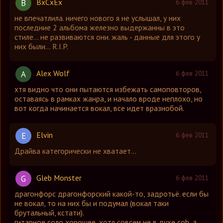
BxCxEx
B
6 фев 2011
не впечатлила. ничего нового я не услышал, у них
последние 2 альбома железно выдержанны в это
стиле... не развиваются они. жаль - данные для этого у
них были... R.I.P.
Alex Wolf
A
6 фев 2011
хтя видно что они пытаются избежать самоповторов,
оставаясь в рамках жанра, и начало вроде неплохо, но
вот когда начинается вокал, все идет вразнобой.
Elvin
E
6 фев 2011
Драйва категорически не хватает...
Gleb Monster
G
6 фев 2011
драгонфорс драгонфорский какой-то, задротьё. если бы
не вокал, то на них бы и подумал (вокал таки
брутальный, кстати).
гитарное соло хорошее, хотя совсем не в духе cob, а