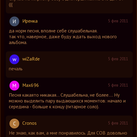
(((
Иренка
И
5 фев 2011
да норм песня, вполне себе слушабельная.
так что, наверное, даже буду ждать выход нового
альбома.
wiZaRde
w
5 фев 2011
печаль
Max696
M
5 фев 2011
Песня какаято никакая... Слушабельна, не более.... Ну
можно выделить пару выдающихся моментов: начало и
середина - больше к концу (гитарное соло).
Cronos
C
5 фев 2011
Не знаю, как вам, а мне понравилось. Для COB довольно