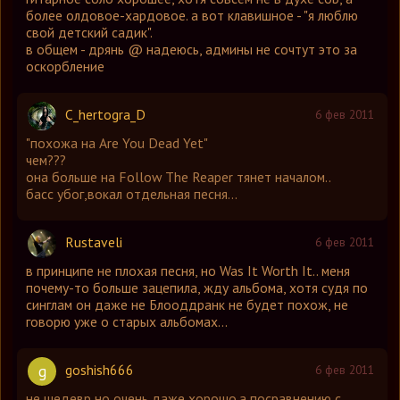
более олдовое-хардовое. а вот клавишное - "я люблю
свой детский садик".
в общем - дрянь @ надеюсь, админы не сочтут это за
оскорбление
C_hertogra_D
6 фев 2011
"похожа на Are You Dead Yet"
чем???
она больше на Follow The Reaper тянет началом..
басс убог,вокал отдельная песня...
Rustaveli
6 фев 2011
в принципе не плохая песня, но Was It Worth It.. меня
почему-то больше зацепила, жду альбома, хотя судя по
синглам он даже не Блооддранк не будет похож, не
говорю уже о старых альбомах...
goshish666
g
6 фев 2011
не шедевр,но очень даже хорошо.а посравнению с