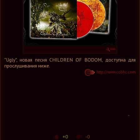
Графика
Форум
Ссылки
Контакты
"Ugly", новая песня CHILDREN OF BODOM, доступна для
прослушивания ниже.
http://www.cobhc.com
+0
-0