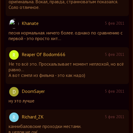
оригинальна. Вокал, правда, странноватым показался.
Соло отличное.
Khanate
5 фев 2011
песня нормальная. ничего более. однако по сравнению с
первой - это просто хит...
Reaper Of Bodom666
R
5 фев 2011
Не то всё это. Проскальзывает момент неплохой, но всё
равно...
А вот сэмпл из фильма - это как надо)
DoomSayer
D
5 фев 2011
ну это лучше
Richard_ZK
R
5 фев 2011
каннибаловские проходки местами.
в целом не оч(