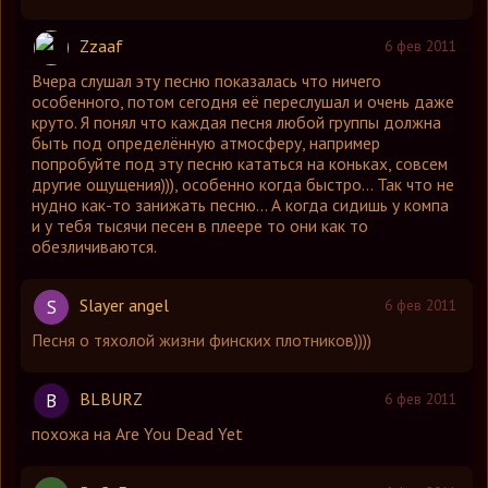
Zzaaf
6 фев 2011
Вчера слушал эту песню показалась что ничего
особенного, потом сегодня её переслушал и очень даже
круто. Я понял что каждая песня любой группы должна
быть под определённую атмосферу, например
попробуйте под эту песню кататься на коньках, совсем
другие ощущения))), особенно когда быстро... Так что не
нудно как-то занижать песню... А когда сидишь у компа
и у тебя тысячи песен в плеере то они как то
обезличиваются.
Slayer angel
S
6 фев 2011
Песня о тяхолой жизни финских плотников))))
BLBURZ
B
6 фев 2011
похожа на Are You Dead Yet