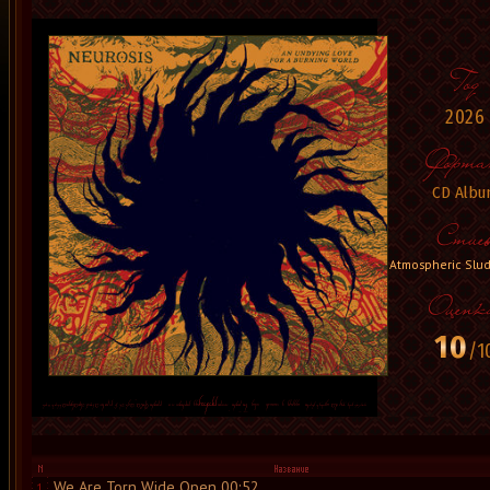
2026
CD Albu
Atmospheric Slud
10
/1
We Are Torn Wide Open 00:52
1