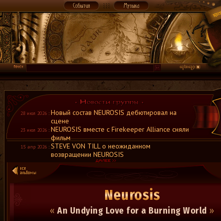
Новый состав NEUROSIS дебютировал на
28 июл 2026
:
сцене
NEUROSIS вместе с Firekeeper Alliance сняли
23 июл 2026
:
фильм
STEVE VON TILL о неожиданном
15 апр 2026
:
возвращении NEUROSIS
Neurosis
«
An Undying Love for a Burning World
»