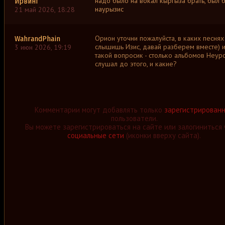
надо было на вокал кыргыза брать, был 
Ирвинг
наурызис
21 май 2026, 18:28
Орион уточни пожалуйста, в каких песнях
WahrandPhain
слышишь Изис, давай разберем вместе) 
3 июн 2026, 19:19
такой вопросик - столько альбомов Неуро
слушал до этого, и какие?
Комментарии могут добавлять только
зарегистрирован
пользователи.
Вы можете зарегистрироваться на сайте или залогиниться 
социальные сети
(иконки вверху сайта).