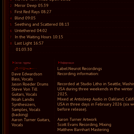
Mirror Deep 05:39
2
First Red Rays 08:27
3
Blind 09:05
4
Seething and Scattered 08:13
5
Untethered 04:02
6
In the Waiting Hours 10:15
7
Last Light 16:57
8
01:03:30
Label:Neurot Recordings
Recording information:
Dave Edwardson
Bass, Vocals
Recorded at Studio Litho in Seattle, Washi
Jason Roeder Drums
USA during three weekends in the winter 
Steve Von Till
2025.
Guitars, Vocals
Mixed at Antisleep Audio in Oakland, Calif
Noah Landis
USA in three days in February 2026 (six 
Synthesizers,
before release).
Samples, Vocals
(backing)
Aaron Turner Artwork
Aaron Turner Guitars,
Scott Evans Recording, Mixing
Vocals
Matthew Barnhart Mastering