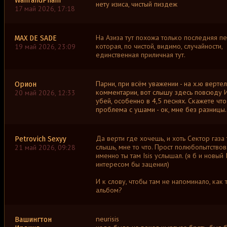
WahrandPhain
нету изиса, чистый пиздеж
17 май 2026, 17:18
На Азиза тут похожа только последняя пе
MAX DE SADE
которая, по чистой, видимо, случайности,
19 май 2026, 23:09
единственная приличная тут.
Парни, при всём уважении - на х.ю верте
Орион
комментарии, вот слышу здесь повсюду И
20 май 2026, 12:33
убей, особенно в 4,5 песнях. Скажете что
проблема с ушами - ок, мне без разницы.
Да верти где хочешь, и хоть Сектор газа
Petrovich Sexyy
слышь, мне то что. Прост полюбопытствов
21 май 2026, 09:28
именно ты там Isis услышал. (я б и новый I
интересом бы заценил)
И к слову, чтобы там не напоминало, как 
альбом?
neurisis
Вашингтон