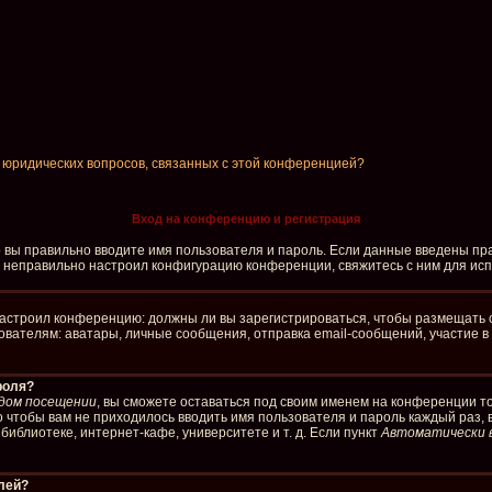
и юридических вопросов, связанных с этой конференцией?
Вход на конференцию и регистрация
о вы правильно вводите имя пользователя и пароль. Если данные введены пра
р неправильно настроил конфигурацию конференции, свяжитесь с ним для ис
р настроил конференцию: должны ли вы зарегистрироваться, чтобы размещать 
елям: аватары, личные сообщения, отправка email-сообщений, участие в груп
роля?
дом посещении
, вы сможете оставаться под своим именем на конференции то
го чтобы вам не приходилось вводить имя пользователя и пароль каждый раз,
иблиотеке, интернет-кафе, университете и т. д. Если пункт
Автоматически 
елей?