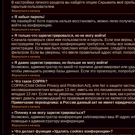
В настройках личного раздела вы найдёте опцию
Скрывать моё пребы
скрытым пользователем.
Вернуться к началу
» Я забыл пароль!
Не паникуйте! Хотя пароль нельзя восстановить, можно легко получи
войти на конференцию.
Вернуться к началу
» Я только что зарегистрировался, но не могу войти!
Сначала проверьте свои имя пользователя и пароль. Если они верны, 
инструкциям. На некоторых конференциях требуется, чтобы все новы
регистрации. Если вам было прислано email-сообщение, следуйте полу
фильтром. Если вы уверены, что ввели правильный адрес email, попро
Вернуться к началу
» Я давно зарегистрирован, но больше не могу войти!
Возможно, администратор по какой-то причине деактивировал или уда
чтобы уменьшить размер базы данных. Если это произошло, попробуйте
Вернуться к началу
» Что такое COPPA?
COPPA (Child Online Privacy and Protection Act), или Акт о защите ча
несовершеннолетних младше 13 лет, иметь на это письменное соглас
младше 13 лет. Если вы не уверены, применимо ли это к вам, как к р
может давать рекомендаций по правовым вопросам и не является объ
Примечание переводчика: в России данный акт не имеет юридическ
Вернуться к началу
» Почему я не могу зарегистрироваться?
Возможно, администратор конференции заблокировал ваш IP-адрес или
помощью к администратору конференции.
Вернуться к началу
» Что делает функция «Удалить cookies конференции»?