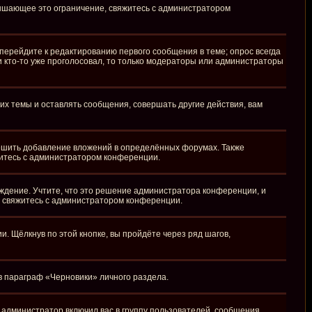
вышающее это ограничение, свяжитесь с администратором
перейдите к редактированию первого сообщения в теме; опрос всегда
ли кто-то уже проголосовал, то только модераторы или администраторы
х темы и оставлять сообщения, совершать другие действия, вам
ешить добавление вложений в определённых форумах. Также
житесь с администратором конференции.
ждение. Учтите, что это решение администратора конференции, и
, свяжитесь с администратором конференции.
 Щёлкнув по этой кнопке, вы пройдёте через ряд шагов,
 в параграф «Черновики» личного раздела.
администратор включил вас в группу пользователей, сообщения