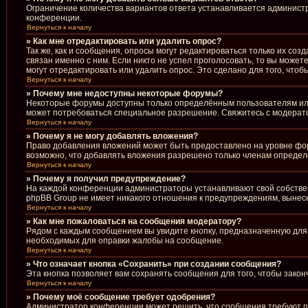
Ограничение количества вариантов ответа устанавливается админист
конференции.
Вернуться к началу
» Как мне отредактировать или удалить опрос?
Так же, как и сообщения, опросы могут редактироваться только их со
связан именно с ним. Если никто не успел проголосовать, то вы може
могут отредактировать или удалить опрос. Это сделано для того, что
Вернуться к началу
» Почему мне недоступны некоторые форумы?
Некоторые форумы доступны только определённым пользователям или 
может потребоваться специальное разрешение. Свяжитесь с модерат
Вернуться к началу
» Почему я не могу добавлять вложения?
Право добавления вложений может быть предоставлено на уровне фо
возможно, что добавлять вложения разрешено только членам определё
Вернуться к началу
» Почему я получил предупреждение?
На каждой конференции администраторы устанавливают свой собствен
phpBB Group не имеет никакого отношения к предупреждениям, вынесе
Вернуться к началу
» Как мне пожаловаться на сообщения модератору?
Рядом с каждым сообщением вы увидите кнопку, предназначенную для 
необходимых для оправки жалобы на сообщение.
Вернуться к началу
» Что означает кнопка «Сохранить» при создании сообщения?
Эта кнопка позволяет вам сохранять сообщения для того, чтобы закон
Вернуться к началу
» Почему моё сообщение требует одобрения?
Администратор конференции может решить, что сообщения требуют пр