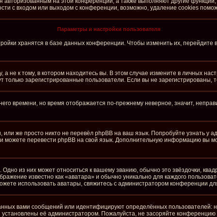
ся авторизованным на этой конференции, а также выполняют другие функции,
ти с входом или выходом с конференции, возможно, удаление cookies помож
Параметры и настройки пользователя
ройки хранятся в базе данных конференции. Чтобы изменить их, перейдите 
а не к тому, в котором находитесь вы. В этом случае измените в личных настро
огут только зарегистрированные пользователи. Если вы не зарегистрированы, 
тнего времени, но время отображается по-прежнему неверное, значит, непра
 или же просто никто не перевёл phpBB на ваш язык. Попробуйте узнать у 
сами можете перевести phpBB на свой язык. Дополнительную информацию вы м
 Одно из них может относиться к вашему званию, обычно это звёздочки, квад
ображение известно как «аватара» и обычно уникально для каждого пользоват
е можете использовать аватары, свяжитесь с администратором конференции дл
анных вами сообщений или идентифицируют определённых пользователей: н
и установлены её администратором. Пожалуйста, не засоряйте конференцию 