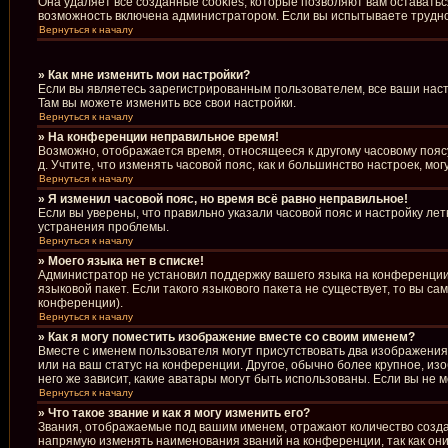
Она удаляет все созданные cookies, которые позволяют вам оставать
возможность включена администратором. Если вы испытываете труднос
Вернуться к началу
» Как мне изменить мои настройки?
Если вы являетесь зарегистрированным пользователем, все ваши наст
Там вы можете изменить все свои настройки.
Вернуться к началу
» На конференции неправильное время!
Возможно, отображается время, относящееся к другому часовому поясу, 
д. Учтите, что изменять часовой пояс, как и большинство настроек, м
Вернуться к началу
» Я изменил часовой пояс, но время всё равно неправильное!
Если вы уверены, что правильно указали часовой пояс и настройку ле
устранения проблемы.
Вернуться к началу
» Моего языка нет в списке!
Администратор не установил поддержку вашего языка на конференции,
языковой пакет. Если такого языкового пакета не существует, то вы 
конференции).
Вернуться к началу
» Как я могу поместить изображение вместе со своим именем?
Вместе с именем пользователя могут присутствовать два изображения.
или на ваш статус на конференции. Другое, обычно более крупное, из
него же зависит, какие аватары могут быть использованы. Если вы н
Вернуться к началу
» Что такое звание и как я могу изменить его?
Звания, отображаемые под вашим именем, отражают количество созд
напрямую изменять наименования званий на конференции, так как он