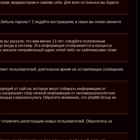
торам, модераторам и самому себе. Для всех остальных вы будете
у
Забыли пароль?
. Следуйте инструкциям, и скоро вы снова сможете
и вы указали, что вам менее 13 лет, следуйте полученным
о входа в систему. Эта информация отображается в процессе
ы указали неправильный адрес email либо он заблокирован спам-
аляют пользователей, длительное время не оставляющих сообщения,
требующий от сайтов, которые могут собирать информацию от
куны разрешают сбор личной информации от несовершеннолетних
омощью к юрисконсульту. Обратите внимание, что phpBB Group не
г отключить регистрацию новых пользователей. Обратитесь за