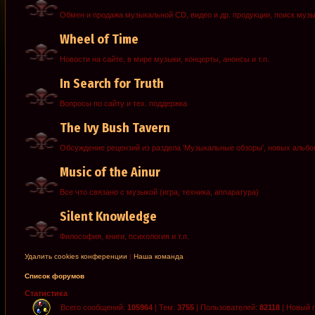
Обмен и продажа музыкальной CD, видео и др. продукции, поиск муз
Wheel of Time
Новости на сайте, в мире музыки, концерты, анонсы и т.п.
In Search for Truth
Вопросы по сайту и тех. поддержка
The Ivy Bush Tavern
Обсуждение рецензий из раздела 'Музыкальные обзоры', новых альб
Music of the Ainur
Все что связано с музыкой (игра, техника, аппаратура)
Silent Knowledge
Философия, книги, психология и т.п.
Удалить cookies конференции
|
Наша команда
Список форумов
Статистика
Всего сообщений:
105964
| Тем:
3755
| Пользователей:
82118
| Новый 