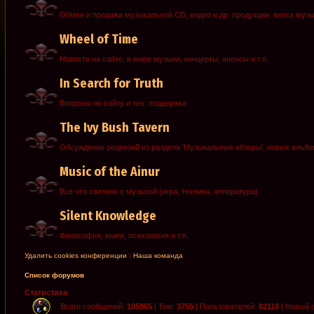
Обмен и продажа музыкальной CD, видео и др. продукции, поиск муз
Wheel of Time
Новости на сайте, в мире музыки, концерты, анонсы и т.п.
In Search for Truth
Вопросы по сайту и тех. поддержка
The Ivy Bush Tavern
Обсуждение рецензий из раздела 'Музыкальные обзоры', новых альб
Music of the Ainur
Все что связано с музыкой (игра, техника, аппаратура)
Silent Knowledge
Философия, книги, психология и т.п.
Удалить cookies конференции
|
Наша команда
Список форумов
Статистика
Всего сообщений:
105965
| Тем:
3755
| Пользователей:
82118
| Новый 