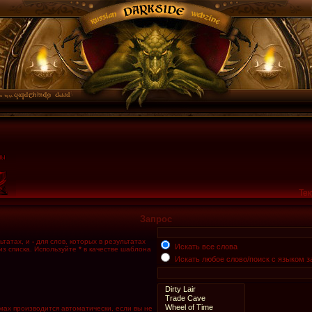
Тек
Запрос
ьтатах, и
-
для слов, которых в результатах
Искать все слова
из списка. Используйте
*
в качестве шаблона
Искать любое слово/поиск с языком з
мах производится автоматически, если вы не