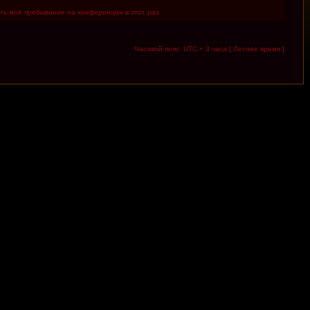
ть моё пребывание на конференции в этот раз
Часовой пояс: UTC + 3 часа [ Летнее время ]