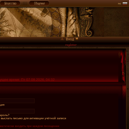
Вход
ущее время: Пт 07.08.2026, 04:32
ция
ароль?
 выслать письмо для активации учётной записи
матически входить при каждом посещении