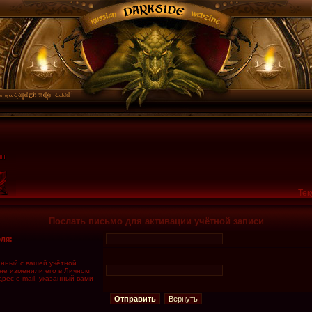
Тек
Послать письмо для активации учётной записи
ля:
занный с вашей учётной
 не изменили его в Личном
дрес e-mail, указанный вами