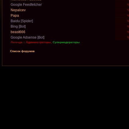
Google Feedfetcher
Ч
Nepalcev
Ч
Papa
Ч
Baidu [Spider]
Ч
Bing [Bot]
Ч
beast666
Ч
Google Adsense [Bot]
Ч
Легенда ::
Администраторы
,
Супермодераторы
Список форумов