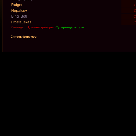
Rutger
С
Nepalcev
С
Bing [Bot]
Сб
Frostauskas
Сб
Легенда ::
Администраторы
,
Супермодераторы
Список форумов