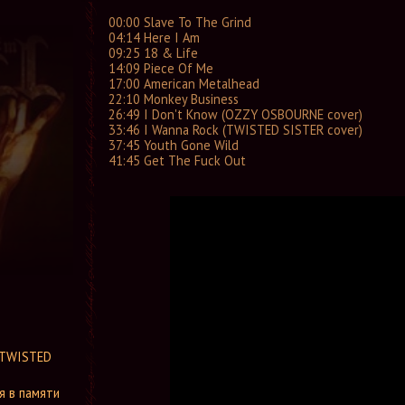
00:00 Slave To The Grind
Форум
04:14 Here I Am
Ссылки
09:25 18 & Life
Контакты
14:09 Piece Of Me
17:00 American Metalhead
22:10 Monkey Business
26:49 I Don't Know (OZZY OSBOURNE cover)
33:46 I Wanna Rock (TWISTED SISTER cover)
37:45 Youth Gone Wild
41:45 Get The Fuck Out
 TWISTED
я в памяти