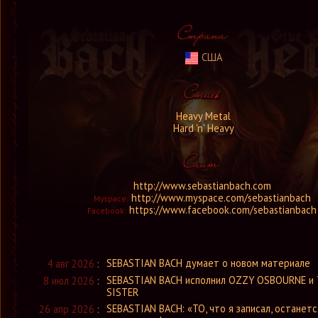
США
Heavy Metal
Hard 'n' Heavy
http://www.sebastianbach.com
http://www.myspace.com/sebastianbach
Myspace:
https://www.facebook.com/sebastianbach
Facebook:
SEBASTIAN BACH думает о новом материале
4 авг 2026
:
SEBASTIAN BACH исполнил OZZY OSBOURNE и
8 июл 2026
:
SISTER
SEBASTIAN BACH: «ТО, что я записал, останетс
26 апр 2026
: