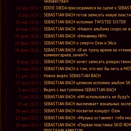
человества!»
EDDIE OJEDA присоединился на сцене к SEBAS
10 апр 2026
:
SEBASTIAN BACH готов записать новую пласти
5 апр 2026
:
SEBASTIAN BACH исполнил TWISTED SISTER
16 мар 2026
:
SEBASTIAN BACH: «Нового альбома скоро не 
10 мар 2026
:
SEBASTIAN BACH: «Ненавижу ИИ!»
26 фев 2026
:
SEBASTIAN BACH о смерти Оззи и Эйса
20 фев 2026
:
SEBASTIAN BACH: «Я не трачу время на чтени
18 фев 2026
:
комментариев, зачем?»
SEBASTIAN BACH хочет записать рождественс
8 фев 2026
:
SEBASTIAN BACH о том, что мог бы петь в MÖ
13 янв 2026
:
Новое видео SEBASTIAN BACH
11 дек 2025
:
SEBASTIAN BACH целиком исполнил альбом S
27 ноя 2025
:
Видео с выступления SEBASTIAN BACH
3 ноя 2025
:
SEBASTIAN BACH: «ИИ использовать не буду!»
7 сен 2025
:
SEBASTIAN BACH высмеивает вокальных эксп
30 авг 2025
:
SEBASTIAN BACH посвятил концерт Оззи
28 июл 2025
:
SEBASTIAN BACH: «Музыка оставляет тебя м
15 июл 2025
:
SEBASTIAN BACH: «Первая пластинка SKID ROW
30 июн 2025
:
проста как кажется»