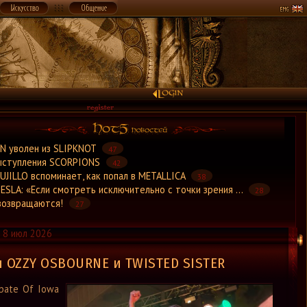
×
N уволен из SLIPKNOT
47
ыступления SCORPIONS
42
UJILLO вспоминает, как попал в METALLICA
38
ESLA: «Если смотреть исключительно с точки зрения ...
28
возвращаются!
27
8 июл 2026
 OZZY OSBOURNE и TWISTED SISTER
bate Of Iowa