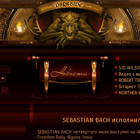
Новости
SID WILSO
Новости.Рус
Видео с в
Видео
ROBERT TR
Концерты
Гитарист T
Репортажи
NORTHER 
Группы
Рецензии
Интервью
SEBASTIAN BACH исполнил
Стили
SEBASTIAN BACH четвертого июля выступил на A
Графика
Freedom Rally, Algona, Iowa: