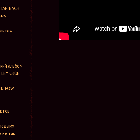
TIAN BACH
нку
ждите»
е
кий альбом
TLEY CRÜE
KID ROW
ертов
олодым»
 не так