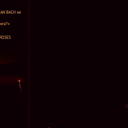
IAN BACH не
ига?»
 ROSES