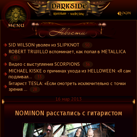
×
SID WILSON уволен из SLIPKNOT
50
ROBERT TRUJILLO вспоминает, как попал в METALLICA
45
Новости
Видео с выступления SCORPIONS
36
Новости.Рус
MICHAEL KISKE о причинах ухода из HELLOWEEN: «Я сам
Видео
подливал...
33
Гитарист TESLA: «Если смотреть исключительно с точки
Концерты
зрения ...
28
Репортажи
16 мар 2013
Группы
Рецензии
NOMINON расстались с гитаристом
Интервью
Стили