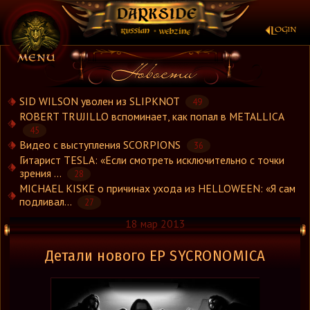
×
SID WILSON уволен из SLIPKNOT
49
ROBERT TRUJILLO вспоминает, как попал в METALLICA
45
Новости
Видео с выступления SCORPIONS
36
Новости.Рус
Гитарист TESLA: «Если смотреть исключительно с точки
Видео
зрения ...
28
MICHAEL KISKE о причинах ухода из HELLOWEEN: «Я сам
Концерты
подливал...
27
Репортажи
18 мар 2013
Группы
Рецензии
Детали нового ЕР SYCRONOMICA
Интервью
Стили