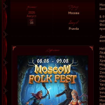
Mos
Бил
Москва
2026
Август
8-9
сце
08
Фол
Pravda
пре
Две
вол
Hel
Лё
Яго
Хр
Мо
Ско
Zme
Min
Сны
Yar
Lit
Inn
Зем
Moo
But