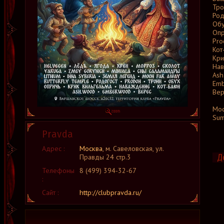
Тро
Род
Об
Опр
Pro
Кот
Кри
Нав
Ash
Em
Вер
Мос
Su
Pravda
Адрес :
Москва
, м. Савеловская, ул.
Д
Правды 24 стр.3
Телефоны
8 (499) 394-32-67
:
Сайт :
http://clubpravda.ru/