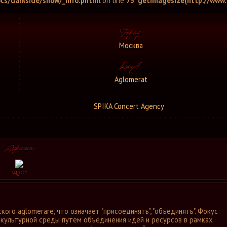
cs/darkside/show/_info.phtml
on line
73
:
getimagesize(http://www.d
d
Москва
Aglomerat
SPIKA Concert Agency
кого aglomerare, что означает "присоединять", "объединять". Фокус
 культурной среды путем объединения идей и ресурсов в рамках