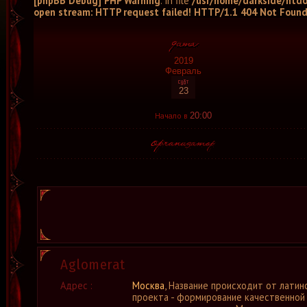
[phpBB Debug] PHP Warning
: in file
/usr/home/darkside/htdo
open stream: HTTP request failed! HTTP/1.1 404 Not Foun
2019
Февраль
23
Начало в
20:00
Aglomerat
Адрес :
Москва
, Название происходит от латинс
проекта - формирование качественной