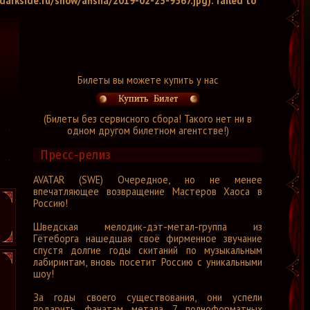
arkside.ru/show/afisha/2019-02-23-9567.jpg): failed to
Билеты вы можете купить у нас
(Билеты без сервисного сбора! Такого нет ни в
одном другом билетном агентстве!)
Пресс-релиз
AVATAR (SWE) Очередное, но не менее
впечатляющее возвращение Мастеров Хаоса в
Россию!
Шведская мелодик-дэт-метал-группа из
Гётеборга нашедшая своё фирменное звучание
спустя долгие годы скитаний по музыкальным
лабиринтам, вновь посетит Россию с уникальными
шоу!
За годы своего существования, они успели
подарить фанатам метала 7 полноформатных