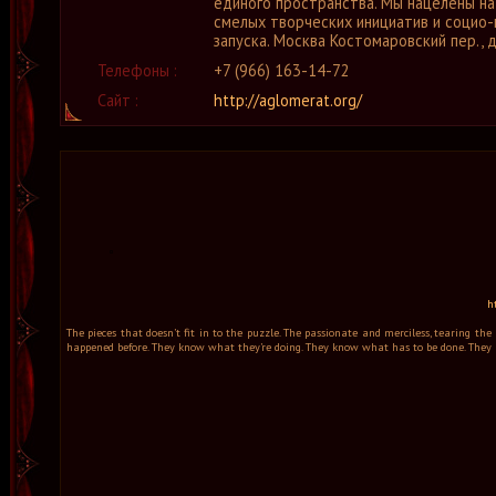
единого пространства. Мы нацелены н
смелых творческих инициатив и социо-
запуска. Москва Костомаровский пер., д
Телефоны :
+7 (966) 163-14-72
Сайт :
http://aglomerat.org/
h
The pieces that doesn’t fit in to the puzzle. The passionate and merciless, tearing t
happened before. They know what they’re doing. They know what has to be done. They a