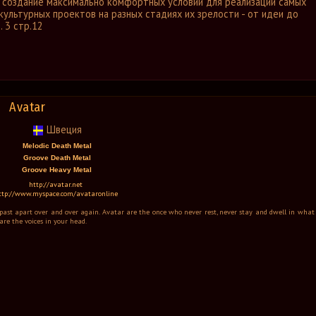
а создание максимально комфортных условий для реализации самых
культурных проектов на разных стадиях их зрелости - от идеи до
. 3 стр.12
Avatar
Швеция
Melodic Death Metal
Groove Death Metal
Groove Heavy Metal
http://avatar.net
ttp://www.myspace.com/avataronline
he past apart over and over again. Avatar are the once who never rest, never stay and dwell in what
re the voices in your head.