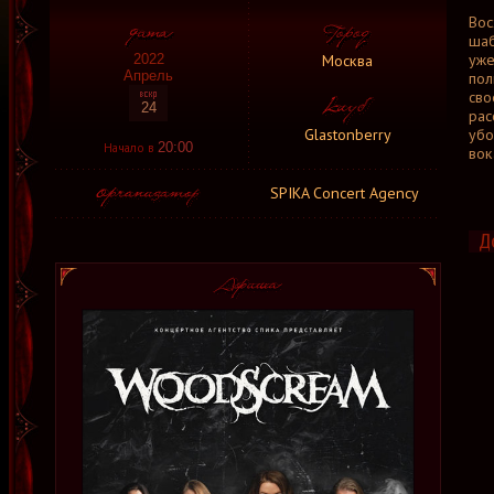
Вос
шаб
уже
Москва
2022
Апрель
пол
св
24
рас
Glastonberry
убо
Начало в
20:00
вок
SPIKA Concert Agency
Д