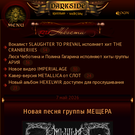
×
Вокалист SLAUGHTER TO PREVAIL исполняет хит THE
CRANBERIIES
54
Люся Чеботина и Полина Гагарина исполняют хиты группы
Новости
АРИЯ
36
Новости.Рус
Новое видео IMPERIAL AGE
30
Видео
Кавер-версия METALLICA от СЛОТ
24
Новый альбом HEXELWIR доступен для прослушивания
Концерты
23
Репортажи
7 май 2026
Группы
Рецензии
Новая песня группы МЕЩЕРА
Интервью
Стили