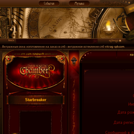
Витражные окна изготовление на заказ в спб - витражное остекление спб
vitrag-spb.com
.
Starbreaker
Ин
Дата рож
Дата регис
Сообщений в ф