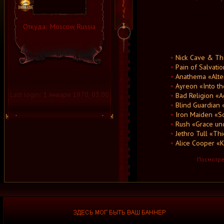
Откуда:
Moscow, Russia
Nick Cave & Th
Pain of Salvat
Anathema «Alte
Ayreon «Into the
Last login:
1 января 1970, 03:00
Bad Religion «A
Blind Guardian 
Iron Maiden «
Rush «Grace un
Jethro Tull «Thi
Alice Cooper «K
Посмотрет