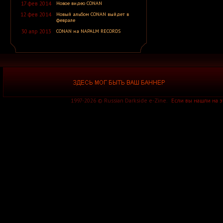
17 фев 2014
Новое видео CONAN
A.P.
A.R.G.
12 фев 2014
Новый альбом CONAN выйдет в
A.Tchort
феврале
Aabsinthe
30 апр 2013
CONAN на NAPALM RECORDS
Aaetheria
Aara
Aarkanne
Aarni
Aaron Hellvis
Aasar
Aasgard
Aaskereia
Aathma
Ab Aeterno
1997-2026 © Russian Darkside e-Zine.
Если вы нашли на 
Ab Intra
Abacinate
Abaddon
Abaddon
[ Германия ]
Abaddon
[ США ]
Abaddon Incarnate
Abaddonia
Abadir
Abadon
Abandon All
Abandon All Ships
Abandoned
Abarax
Abattoir
Abazagorath
Abbath
Abbey ov Thelema
Abbie Falls