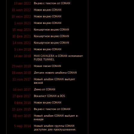
A Silver Mt. Zion
19 авг 2022
Видео с текстом от CONAN
A Skylit Drive
15 июл 2022
Новое видео CONAN
A Slow in Dance
A Sound of Thunder
15 июн 2022
Новое видео CONAN
A Stained Glass Romance
1 ноя 2021
Новое видео CONAN
A Static Lullaby
A Storm of Light
15 мар 2021
Концертное видео CONAN
A Story of Rats
A Sun Traverse
10 фев 2021
Концертное видео CONAN
A Sunny Day in Glasgow
14 янв 2021
Концертное видео CONAN
A Swarm of the Sun
A Tempered Heart
3 сен 2018
Новое видео CONAN
A Traitor Like Judas
14 авг 2018
MAX CAVALERA и CONAN исполняют
A Trust Unclean
FUDGE TUNNEL
A Wake in Providence
A Wanted Awakening
29 июл 2018
Новая песня CONAN
A Waste of Talent
18 июл 2018
Детали нового альбома CONAN
A Wilhelm Scream
A Winter Lost
11 ноя 2017
Новый альбом CONAN выйдет
A Wolf That Was a Victim
весной
A Young Man's Funeral
16 окт 2017
Демо от CONAN
A za solntsem luna...
Aäkon Këëtrëh
27 фев 2017
Вокалист CONAN в DOS
Aūkels
6 фев 2016
Новое видео CONAN
A-Morality
A-NET
15 дек 2015
Видео с текстом от CONAN
A-Z
A.A. Williams
18 окт 2015
Новый альбом CONAN выйдет в
январе
A.C.T.
A.D. 2020
5 мар 2014
Новый альбом группы CONAN
A.M.E.N.
доступен для прослушивания.
A.N.I.M.A.L.