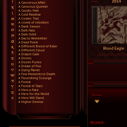
2014
A Cancerous Affair
A Canorous Quintet
A Caustic Fate
A Cold Paradise
A Cosmic Trail
A crowd of rebellion
A Dank Season
A Dark Halo
A Dark Orbit
A Day to Remember
A Dead Poem
A Different Breed of Killer
Blood Eagle
A Different Cloud
Sludge Doom Me
A Distant Calm
A Divinis
A Dozen Furies
A Dream of Poe
A Dying Planet
A Few Moments to Death
A Flourishing Scourge
A Forest
A Forest of Stars
A Hero a Fake
A Hero for the World
A Hero Will Stand
A Higher Demise
A Killer's Confession
A Lie Nation
A Life Once Lost
A Light Divided
A Light in the Dark
A Lot Like Birds