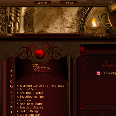
Великоб
A Backward Glance on a Travel Road
A Band of Orcs
A Beautiful Disaster
A Beautiful Machine
a bitter end.
A Black Rose Burial
A Breach of Silence
A Broken Design
A Call to Sincerity