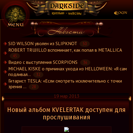
×
SID WILSON уволен из SLIPKNOT
50
ROBERT TRUJILLO вспоминает, как попал в METALLICA
45
Новости
Видео с выступления SCORPIONS
36
Новости.Рус
MICHAEL KISKE о причинах ухода из HELLOWEEN: «Я сам
Видео
подливал...
32
Гитарист TESLA: «Если смотреть исключительно с точки
Концерты
зрения ...
28
Репортажи
19 мар 2013
Группы
Рецензии
Новый альбом KVELERTAK доступен для
Интервью
прослушивания
Стили