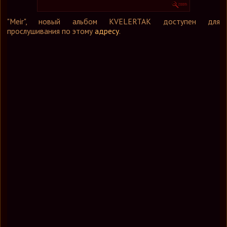
Графика
"Meir", новый альбом KVELERTAK доступен для
Форум
прослушивания по этому
адресу
.
Ссылки
Контакты