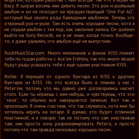
басу. Я сыграл восемь или девять песен. Это рок-н-ролльный
альбом и он не походит на предшествующий “One For All”,
который был своего рода балладным альбомом. Теперь это
отвязный рок-н-ролл. Там есть очень хорошие песни, хотя я
не слушал альбом с тех пор, как закончил запись. Он должен
выйти на Sony Records, но я не знаю, когда точно. Вообще-
то, я даже удивлён, что альбом ещё не выпустили.
RockMusicStar.com: Много меломанов и фэнов KISS помнят
тебя по годам работы с Ace'ом Frehley, так что много людей
будут рады услышать тебя с ещё одним участником KISS.
Richie: Я перешёл от одного бунтаря из KISS к другому
бунтарю из KISS. Но это всегда было в планах у нас с
Peter'ом, потому что мы давно уже договорились насчёт
этого. Если ты играешь с кем-нибудь, и чувствуешь, что это
“твоё”, то обычно всё завершается записью. Вот так и
произошло. Я очень счастлив, что так случилось, хотя мне бы
хотелось играть на гитаре. Я думаю, это будет отличной
пластинкой, и я говорю так не потому что сам участвовал
там, или просто хочу разрекламировать Peter'a, а просто
потому что там правда несколько хороших песен.