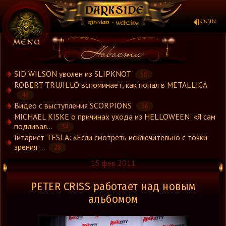
×
SID WILSON уволен из SLIPKNOT
50
ROBERT TRUJILLO вспоминает, как попал в METALLICA
46
Новости
Видео с выступления SCORPIONS
36
Новости.Рус
MICHAEL KISKE о причинах ухода из HELLOWEEN: «Я сам
Видео
подливал...
34
Гитарист TESLA: «Если смотреть исключительно с точки
Концерты
зрения ...
28
Репортажи
15 фев 2011
Группы
Рецензии
PETER CRISS работает над новым
Интервью
альбомом
Стили