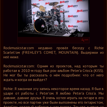
Графика
Форум
Ссылки
Контакты
Rockmusicstar.com недавно провёл беседу с Richie
Scarlet'ом (FREHLEY'S COMET, MOUNTAIN). Выдержки из
неё ниже.
Rockmusicstar.com: Одним из проектов, над которым ты
работал в 2010-м году был рок-альбом Peter'a Criss'a (KISS).
Не мог бы ты рассказать о нём подробнее: что от него
ждать и когда он выйдет?
Richie: Я закончил эту запись некоторое время назад. Я был в
ударе от работы с Peter'ом. Я люблю Peter'a Criss'a. Мы
давние, давние друзья. Я очень хотел играть на гитаре в его
проекте, но все партии уже были выполнены его гитаристом,
Angel'ом, который работал с ним всегда. Так что я играл на