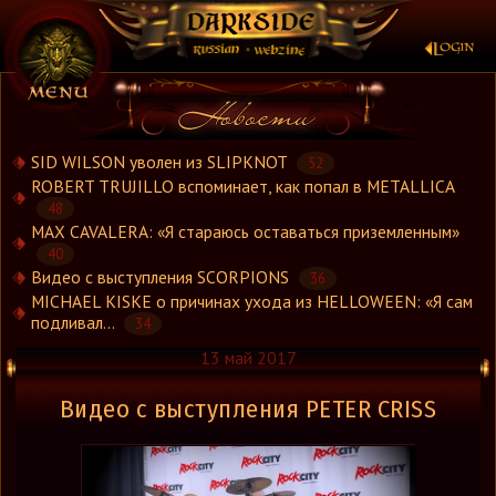
×
SID WILSON уволен из SLIPKNOT
52
ROBERT TRUJILLO вспоминает, как попал в METALLICA
48
Новости
MAX CAVALERA: «Я стараюсь оставаться приземленным»
Новости.Рус
40
Видео
Видео с выступления SCORPIONS
36
MICHAEL KISKE о причинах ухода из HELLOWEEN: «Я сам
Концерты
подливал...
34
Репортажи
13 май 2017
Группы
Рецензии
Видео с выступления PETER CRISS
Интервью
Стили