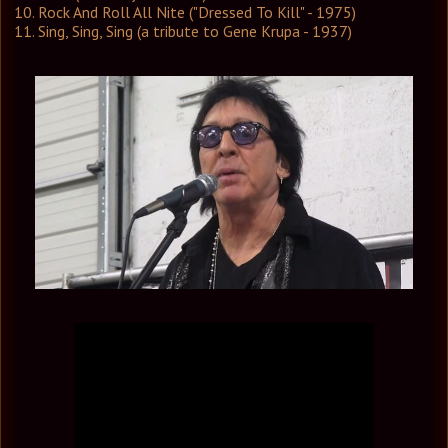
10. Rock And Roll All Nite ("Dressed To Kill" - 1975)
11. Sing, Sing, Sing (a tribute to Gene Krupa - 1937)