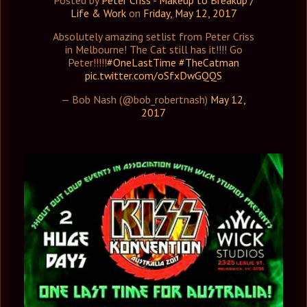
Life & Work
on
Friday, May 12, 2017
Absolutely amazing setlist from Peter Criss
in Melbourne! The Cat still has it!!!! Go
Peter!!!!!
#OneLastTime
#TheCatman
pic.twitter.com/oSfxDwGQQS
— Bob Nash (@bob_robertnash)
May 12,
2017